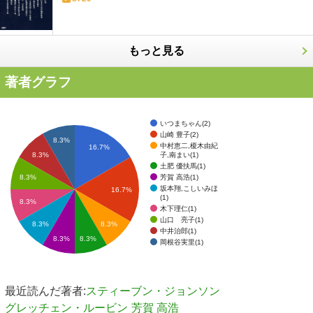
もっと見る
著者グラフ
いつまちゃん(2)
山崎 豊子(2)
8.3%
中村恵二,榎木由紀
16.7%
子,南まい(1)
8.3%
土肥 優扶馬(1)
芳賀 高浩(1)
8.3%
坂本翔,こしいみほ
16.7%
(1)
8.3%
木下理仁(1)
山口 亮子(1)
8.3%
8.3%
中井治郎(1)
8.3%
8.3%
岡根谷実里(1)
最近読んだ著者:
スティーブン・ジョンソン
グレッチェン・ルービン
芳賀 高浩