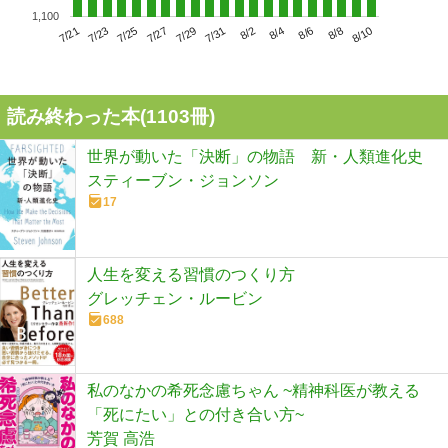
1,100
7/25
7/31
8/6
7/21
7/27
8/2
8/8
7/23
7/29
8/4
8/10
読み終わった本(
1103
冊)
世界が動いた「決断」の物語 新・人類進化史
スティーブン・ジョンソン
17
人生を変える習慣のつくり方
グレッチェン・ルービン
688
私のなかの希死念慮ちゃん ~精神科医が教える
「死にたい」との付き合い方~
芳賀 高浩