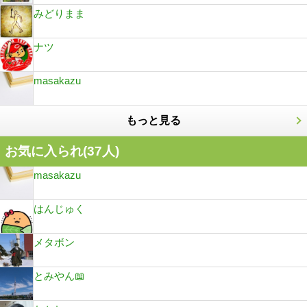
みどりまま
ナツ
masakazu
もっと見る
お気に入られ(
37
人)
masakazu
はんじゅく
メタボン
とみやん📖