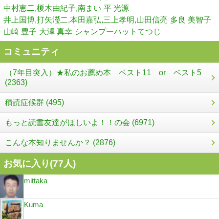
中村恵二,榎木由紀子,南まい
平 光源
井上国博,打矢瀅二,本田嘉弘,三上孝明,山田信亮
多良 美智子
山崎 豊子
大澤 真幸
シャンプーハットてつじ
コミュニティ
（7年目突入）★私のお薦め本 ベスト11 or ベスト5
(2363)
積読症候群 (495)
もっと読書友達がほしいよ！！の会 (6971)
こんな本知りませんか？ (2876)
お気に入り(
77
人)
mittaka
Kuma