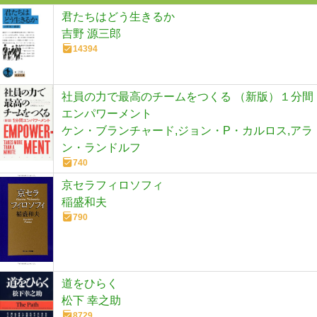
君たちはどう生きるか
吉野 源三郎
14394
社員の力で最高のチームをつくる （新版）１分間
エンパワーメント
ケン・ブランチャード,ジョン・P・カルロス,アラ
ン・ランドルフ
740
京セラフィロソフィ
稲盛和夫
790
道をひらく
松下 幸之助
8729