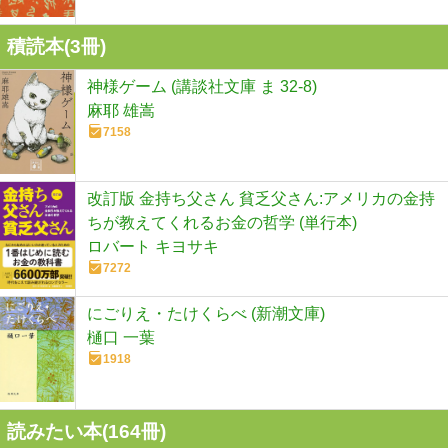
積読本(
3
冊)
神様ゲーム (講談社文庫 ま 32-8)
麻耶 雄嵩
7158
改訂版 金持ち父さん 貧乏父さん:アメリカの金持
ちが教えてくれるお金の哲学 (単行本)
ロバート キヨサキ
7272
にごりえ・たけくらべ (新潮文庫)
樋口 一葉
1918
読みたい本(
164
冊)