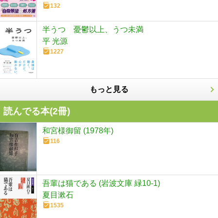
132
半うつ 憂鬱以上、うつ未満
平 光源
1227
もっと見る
読んでる本(
2
冊)
和宮様御留 (1978年)
116
吾輩は猫である (岩波文庫 緑10-1)
夏目漱石
1535