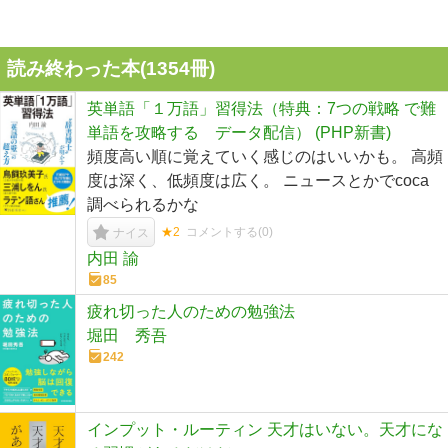
読み終わった本(
1354
冊)
英単語「１万語」習得法（特典：7つの戦略 で難
単語を攻略する データ配信） (PHP新書)
頻度高い順に覚えていく感じのはいいかも。 高頻
度は深く、低頻度は広く。 ニュースとかでcoca
調べられるかな
★2
コメントする(
0
)
ナイス
内田 諭
85
疲れ切った人のための勉強法
堀田 秀吾
242
インプット・ルーティン 天才はいない。天才にな