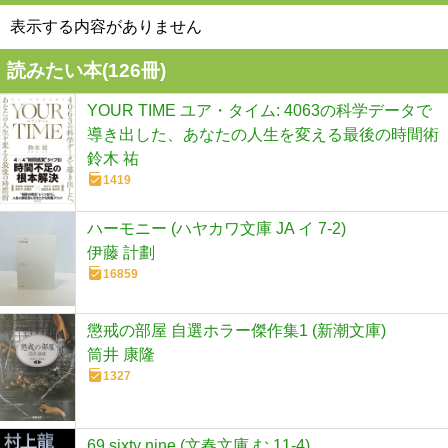
表示する内容がありません
読みたい本(
126
冊)
YOUR TIME ユア・タイム: 4063の科学データで
導き出した、あなたの人生を変える最後の時間術
鈴木 祐
1419
ハーモニー (ハヤカワ文庫 JA イ 7-2)
伊藤 計劃
16859
懲戒の部屋 自選ホラー傑作集1 (新潮文庫)
筒井 康隆
1327
69 sixty nine (文春文庫 む 11-4)