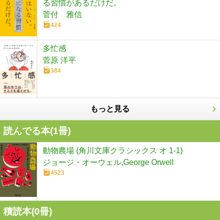
る習慣があるだけだ。
菅付 雅信
424
多忙感
菅原 洋平
384
もっと見る
読んでる本(
1
冊)
動物農場 (角川文庫クラシックス オ 1-1)
ジョージ・オーウェル,George Orwell
4523
積読本(
0
冊)