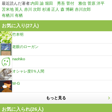
最近読んだ著者:
内田 諭
堀田 秀吾
菅付 雅信
菅原 洋平
苫米地 英人
赤川 次郎
杉浦 正人
森 博嗣
赤川次郎
有栖川 有栖
お気に入り(
27
人)
竹本明
老眼のローガン
naohiko
オシャレ度0％人間
W-G
もっと見る
お気に入られ(
26
人)