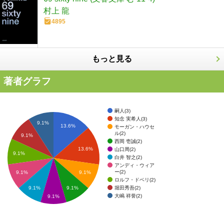
村上 龍
4895
もっと見る
著者グラフ
嗣人(3)
知念 実希人(3)
9.1%
13.6%
モーガン・ハウセ
ル(2)
9.1%
西岡 壱誠(2)
13.6%
山口周(2)
9.1%
白井 智之(2)
アンディ・ウィア
ー(2)
9.1%
9.1%
ロルフ・ドベリ(2)
堀田秀吾(2)
9.1%
9.1%
大嶋 祥誉(2)
9.1%