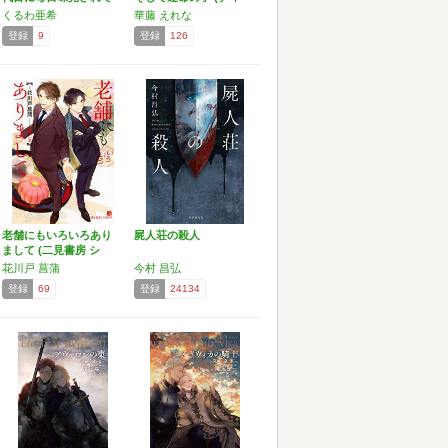
ます…
ア…
くるわ亜希
華藤 えれな
登録
9
登録
126
老舗にもいろいろあり
屍人荘の殺人
まして (二見書房 シ
ャ…
花川戸 菖蒲
今村 昌弘
登録
69
登録
24134