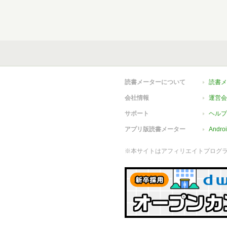
読書メーターについて
読書メ
会社情報
運営会
サポート
ヘルプ
アプリ版読書メーター
Andr
※本サイトはアフィリエイトプログ