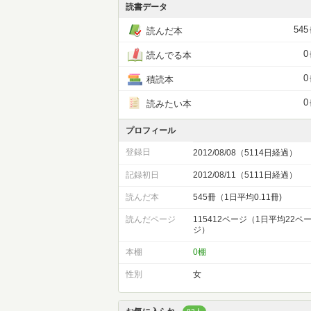
読書データ
545
読んだ本
0
読んでる本
0
積読本
0
読みたい本
プロフィール
登録日
2012/08/08（5114日経過）
記録初日
2012/08/11（5111日経過）
読んだ本
545冊（1日平均0.11冊)
読んだページ
115412ページ（1日平均22ペ
ジ）
本棚
0棚
性別
女