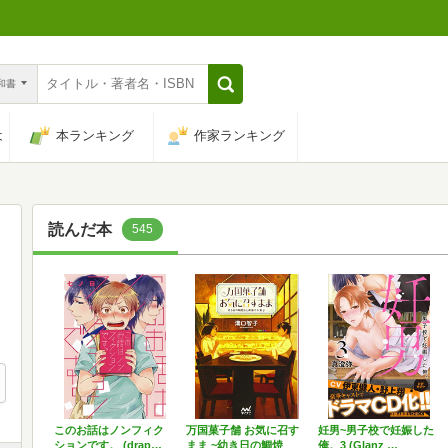
n和書
は
本ランキング
作家ランキング
読んだ本
545
このお話はノンフィク
万国菓子舗 お気に召す
妊男~男子校で妊娠した
ションです。 (drap…
まま ~幼き日の鯛焼
俺。3 (Glanz …