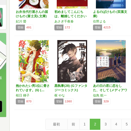
お弁当代行屋さんの届
初めましてこんにち
よるのばけもの (双葉文
けもの (富士見L文庫)
は、離婚してください
庫)
(ベ…
妃川 螢
あさぎ千夜春
住野よる
登録
491
登録
172
登録
4215
版
抱かれたい男1位に脅さ
黒執事(28) (Gファンタ
あの日の君に恋をし
、
れています。(6) (…
ジーコミックス)
た、そして (メディアワ
ー…
桜日 梯子
枢 やな
似鳥 航一
登録
870
登録
1360
登録
329
最初
前
1
2
3
4
5