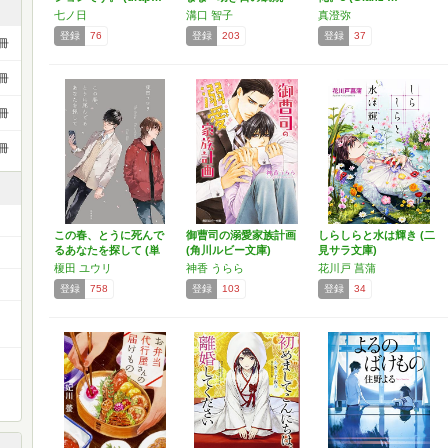
き…
七ノ日
溝口 智子
真澄弥
登録
76
登録
203
登録
37
冊
冊
冊
冊
この春、とうに死んで
御曹司の溺愛家族計画
しらしらと水は輝き (二
るあなたを探して (単
(角川ルビー文庫)
見サラ文庫)
行…
榎田 ユウリ
神香 うらら
花川戸 菖蒲
登録
758
登録
103
登録
34
ー