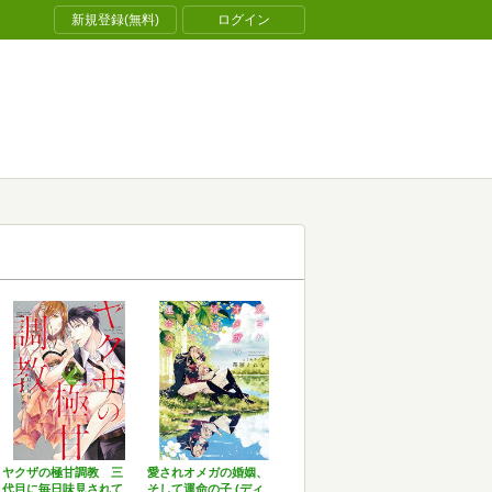
新規登録(無料)
ログイン
ヤクザの極甘調教 三
愛されオメガの婚姻、
代目に毎日味見されて
そして運命の子 (ディ