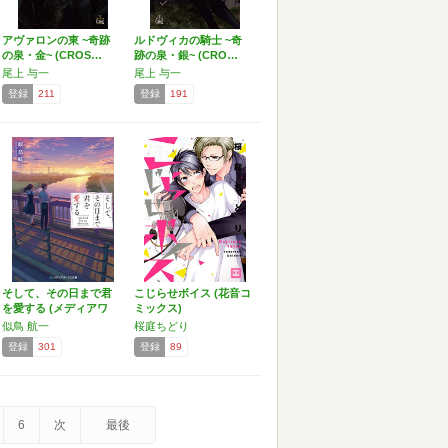
アヴァロンの東 ~奇跡
ルドヴィカの騎士 ~奇
の泉・金~ (CROS…
跡の泉・銀~ (CRO…
尾上 与一
尾上 与一
登録
211
登録
191
そして、その日まで君
こじらせボイス (花音コ
を愛する (メディアワ
ミックス)
ー…
似鳥 航一
桜庭ちどり
登録
301
登録
89
6
次
最後