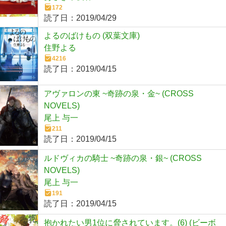
172
読了日：
2019/04/29
よるのばけもの (双葉文庫)
住野よる
4216
読了日：
2019/04/15
アヴァロンの東 ~奇跡の泉・金~ (CROSS
NOVELS)
尾上 与一
211
読了日：
2019/04/15
ルドヴィカの騎士 ~奇跡の泉・銀~ (CROSS
NOVELS)
尾上 与一
191
読了日：
2019/04/15
抱かれたい男1位に脅されています。(6) (ビーボ