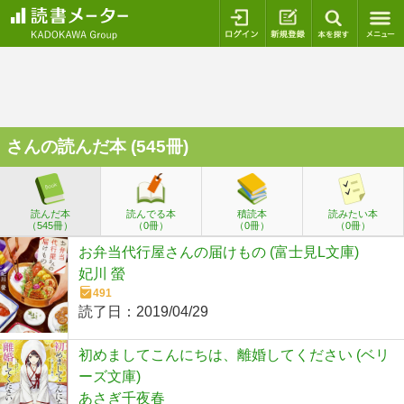
ログイン
新規登録
本を探
さんの読んだ本 (545冊)
読んだ本
読んでる本
積読本
読みたい本
（545冊）
（0冊）
（0冊）
（0冊）
お弁当代行屋さんの届けもの (富士見L文庫)
妃川 螢
491
読了日：
2019/04/29
初めましてこんにちは、離婚してください (ベリ
ーズ文庫)
あさぎ千夜春