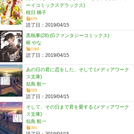
ーイコミックスデラックス)
桜日 梯子
870
読了日：
2019/04/15
黒執事(28) (Gファンタジーコミックス)
枢 やな
1360
読了日：
2019/04/15
あの日の君に恋をした、そして (メディアワーク
ス文庫)
似鳥 航一
329
読了日：
2019/04/15
そして、その日まで君を愛する (メディアワーク
ス文庫)
似鳥 航一
301
読了日：
2019/04/15