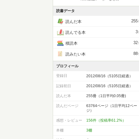
読書データ
255
読んだ本
3
読んでる本
32
積読本
88
読みたい本
プロフィール
登録日
2012/08/16（5105日経過）
記録初日
2012/08/16（5105日経過）
読んだ本
255冊（1日平均0.05冊)
読んだページ
63764ページ（1日平均12ペー
ジ）
感想・レビュー
156件（投稿率61.2%）
本棚
3棚