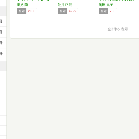
文…
弱…
里見 蘭
池井戸 潤
奥田 昌子
登録
2030
登録
4929
登録
703
冊
全3件を表示
冊
冊
冊