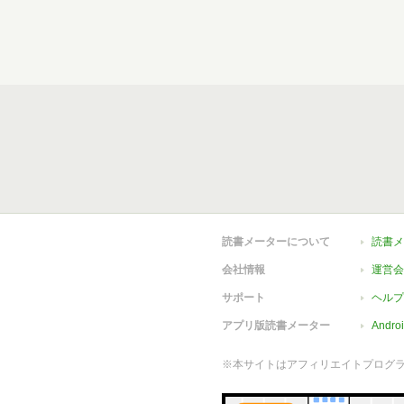
読書メーターについて
読書メ
会社情報
運営会
サポート
ヘルプ
アプリ版読書メーター
Andr
※本サイトはアフィリエイトプログ