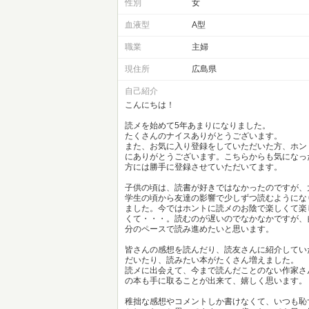
性別
女
血液型
A型
職業
主婦
現住所
広島県
自己紹介
こんにちは！
読メを始めて5年あまりになりました。
たくさんのナイスありがとうございます。
また、お気に入り登録をしていただいた方、ホン
にありがとうございます。こちらからも気になっ
方には勝手に登録させていただいてます。
子供の頃は、読書が好きではなかったのですが、
学生の頃から友達の影響で少しずつ読むようにな
ました。今ではホントに読メのお陰で楽しくて楽
くて・・・。読むのが遅いのでなかなかですが、
分のペースで読み進めたいと思います。
皆さんの感想を読んだり、読友さんに紹介してい
だいたり、読みたい本がたくさん増えました。
読メに出会えて、今まで読んだことのない作家さ
の本も手に取ることが出来て、嬉しく思います
稚拙な感想やコメントしか書けなくて、いつも恥