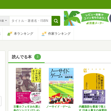
n和書
は
本ランキング
作家ランキング
読んでる本
3
古書カフェすみれ屋と
ノーサイド・ゲーム
内臓脂肪を最速で落と
本のソムリエ (だいわ
す 日本人最大の体質的