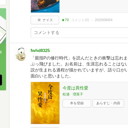
ナイス
★70
コメント(
0
)
2026/08/04
fwhd8325
版
「親指Pの修行時代」を読んだときの衝撃は忘れ
、
ぶっ飛びました。お名前は、生涯忘れることはな
説が生まれる過程が描かれていますが、語り口が
面白いと思いました。
今度は異性愛
松浦 理英子
本を登録
あらすじ・内容