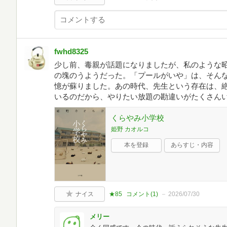
fwhd8325
少し前、毒親が話題になりましたが、私のような
の塊のうようだった。「プールがいや」は、そん
憶が蘇りました。あの時代、先生という存在は、
いるのだから、やりたい放題の勘違いがたくさん
くらやみ小学校
姫野 カオルコ
本を登録
あらすじ・内容
ナイス
★85
コメント(
1
)
2026/07/30
メリー