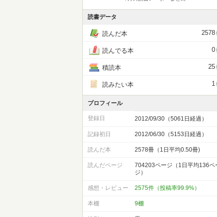
読書データ
2578
読んだ本
0
読んでる本
25
積読本
1
読みたい本
プロフィール
登録日
2012/09/30（5061日経過）
記録初日
2012/06/30（5153日経過）
読んだ本
2578冊（1日平均0.50冊)
読んだページ
704203ページ（1日平均136ペ
ジ）
感想・レビュー
2575件（投稿率99.9%）
本棚
9棚