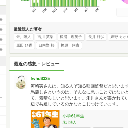
2567
7/21
7/24
7/27
7/30
8/2
8/5
8/8
冊
最近読んだ著者
冊
朱川湊人
吉川 英梨
松浦 理英子
長井 好弘
姫野 カオ
冊
原田 ひ香
日向野 桜
梶原 阿貴
冊
最近の感想・レビュー
fwhd8325
河崎実さんは、知る人ぞ知る映画監督だと思いま
馬鹿しさというのは、そんなに悪ぃことではない
ー
て、素晴らしいと思います。朱川さんが書かれて
辺で共通しているのかなとこじつけています。
小学61年生
朱川湊人