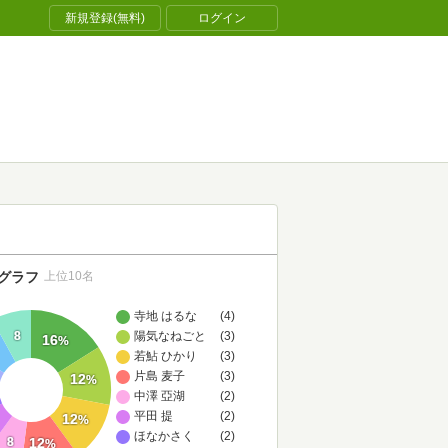
新規登録(無料)
ログイン
グラフ
上位10名
寺地 はるな
(4)
8
陽気なねごと
(3)
16
%
若鮎 ひかり
(3)
片島 麦子
(3)
12
%
中澤 亞湖
(2)
平田 提
(2)
12
%
ほなかさく
(2)
8
12
%