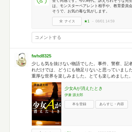
全く同感です。今の時代、訴えられそうな先
は、モンスターペアレント相手や、教育委員
そうで、お気の毒な気がします。
ナイス
★1
08/01 14:59
fwhd8325
少しも気を抜けない物語でした。事件、警察、記
れだけでは、どうにも物足りないと思っていまし
重厚な世界を楽しみました。とても楽しめました
少女Aが消えたとき
伊兼 源太郎
本を登録
あらすじ・内容