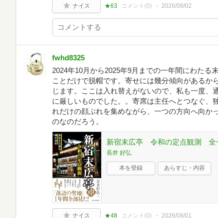
ナイス
★63
コメント(
0
)
2026/08/02
fwhd8325
2024年10月から2025年9月までの一年間にわ
ことだけで脱帽です。寄せには幾分傾向があるか
じます。ここは入れ替えがないので、私も一度、
に厳しいものでした。。寄席は主任へとつなぐ、
れだけの顔ぶれを集めながら、一つの方向へ向か
のなのだろう。
新宿末広亭 令和の定点観測 全
長井 好弘
本を登録
あらすじ・内容
ナイス
★48
コメント(
0
)
2026/08/01