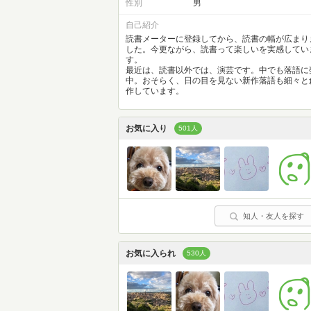
性別
男
自己紹介
読書メーターに登録してから、読書の幅が広まり
した。今更ながら、読書って楽しいを実感してい
す。
最近は、読書以外では、演芸です。中でも落語に
中。おそらく、日の目を見ない新作落語も細々と
作しています。
お気に入り
501人
知人・友人を探す
お気に入られ
530人