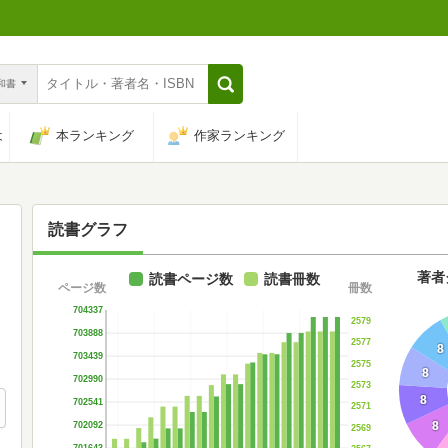
n和書
は
本ランキング
作家ランキング
読書グラフ
著者
読書ページ数
読書冊数
ページ数
冊数
704337
2579
703888
2577
8
703439
2575
8
702990
2573
8
702541
2571
8
702092
2569
701643