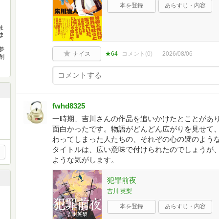
本を登録
あらすじ・内容
ま
ま
夢
ナイス
★64
コメント(
0
)
2026/08/06
創
fwhd8325
一時期、吉川さんの作品を追いかけたとことがあ
面白かったです。物語がどんどん広がりを見せて
わってしまった人たちの、それぞの心の襞のよう
タイトルは、広い意味で付けられたのでしょうが
ような気がします。
犯罪前夜
吉川 英梨
本を登録
あらすじ・内容