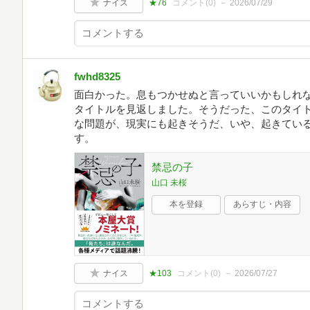
ナイス
★76
コメント(
0
)
2026/07/29
fwhd8325
面白かった。息もつかせぬと言っていいかもしれ
タイトルを見返しました。そうだった、このタイ
な問題が、現実にも起きそうだ、いや、起きてい
す。
禁忌の子
山口 未桜
本を登録
あらすじ・内容
ナイス
★103
コメント(
0
)
2026/07/27