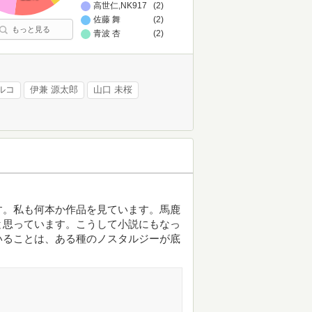
高世仁,NK917
(2)
佐藤 舞
(2)
もっと見る
青波 杏
(2)
ルコ
伊兼 源太郎
山口 未桜
す。私も何本か作品を見ています。馬鹿
と思っています。こうして小説にもなっ
いることは、ある種のノスタルジーが底