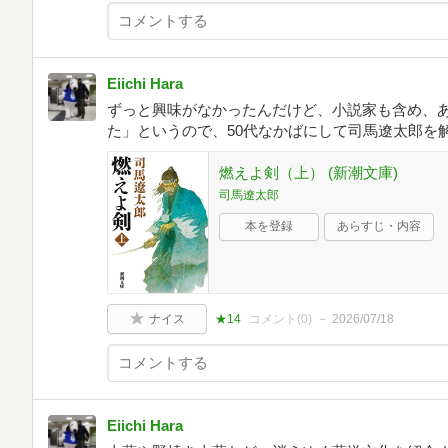
Eiichi Hara
ずっと興味がなかったんだけど、小説家も含め、
た」というので、50代なかばにして司馬遼太郎を解
燃えよ剣（上） (新潮文庫)
司馬遼太郎
本を登録
あらすじ・内容
ナイス
★14
コメント(
0
)
2026/07/18
Eiichi Hara