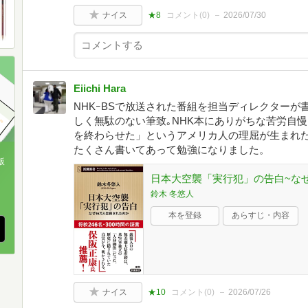
ナイス
★8
コメント(
0
)
2026/07/30
Eiichi Hara
NHKｰBSで放送された番組を担当ディレクターが
しく無駄のない筆致｡NHK本にありがちな苦労自
を終わらせた」というアメリカ人の理屈が生まれた
たくさん書いてあって勉強になりました。
版
日本大空襲「実行犯」の告白~なぜ
、
鈴木 冬悠人
本を登録
あらすじ・内容
ナイス
★10
コメント(
0
)
2026/07/26