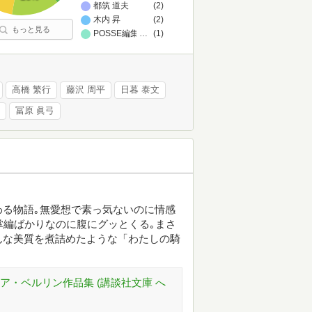
都筑 道夫
(2)
木内 昇
(2)
もっと見る
POSSE編集部,ナンシー・フレイザー,キア・ミルバーン,佐
…
(1)
高橋 繁行
藤沢 周平
日暮 泰文
冨原 眞弓
る物語｡無愛想で素っ気ないのに情感
掌編ばかりなのに腹にグッとくる｡まさ
んな美質を煮詰めたような「わたしの騎
ア・ベルリン作品集 (講談社文庫 へ