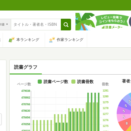
n和書
は
本ランキング
作家ランキング
読書グラフ
著者
読書ページ数
読書冊数
ページ数
冊数
1281
479038
1280
478902
5
1279
478766
5
1278
5
478630
1277
5
478494
1276
8
478358
1275