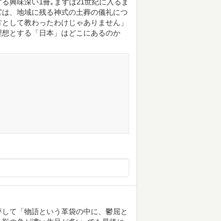
る興味深い1冊｡まずは21世紀に入るま
官は、地域に残る神式の土葬の儀礼につ
方として教わったわけじゃありません」
理想とする「日本」はどこにあるのか
評して「物語という革袋の中に、鬱屈と