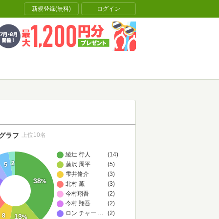
新規登録(無料)
ログイン
グラフ
上位10名
綾辻 行人
(14)
2
藤沢 周平
(5)
5
雫井脩介
(3)
38
%
北村 薫
(3)
今村翔吾
(2)
今村 翔吾
(2)
ロン チャーナウ
…
(2)
8
13
%