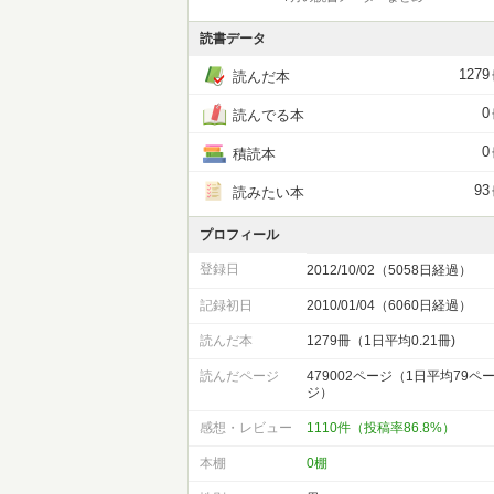
読書データ
1279
読んだ本
0
読んでる本
0
積読本
93
読みたい本
プロフィール
登録日
2012/10/02（5058日経過）
記録初日
2010/01/04（6060日経過）
読んだ本
1279冊（1日平均0.21冊)
読んだページ
479002ページ（1日平均79ペ
ジ）
感想・レビュー
1110件（投稿率86.8%）
本棚
0棚