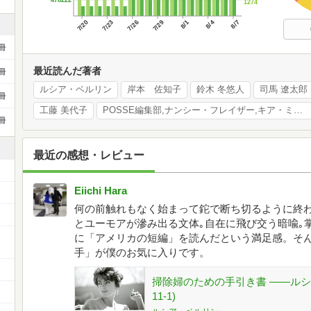
478222
1274
7/20
7/23
7/26
7/29
8/1
8/4
8/7
冊
最近読んだ著者
冊
ルシア・ベルリン
岸本 佐知子
鈴木 冬悠人
司馬 遼太郎
冊
工藤 美代子
POSSE編集部,ナンシー・フレイザー,キア・ミルバーン,佐々木隆治,斎藤幸平,今野晴貴,川上資人,難波優輝,常見陽平,岩本菜々,坂倉昇平
冊
最近の感想・レビュー
Eiichi Hara
何の前触れもなく始まって鉈で断ち切るように終わ
とユーモアが滲み出る文体｡自在に飛び交う暗喩｡
ー
に「アメリカの短編」を読んだという満足感。そ
手」が僕のお気に入りです。
掃除婦のための手引き書 ――ルシ
11-1)