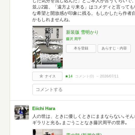
した気分を流し込んだ」とご本人が言うくらいで、
並ぶ2篇、「遠方より来る」はコメディと言っても
な希望と開放感が印象に残る。もしかしたら作者
かもしれませんね。
新装版 雪明かり
藤沢 周平
本を登録
あらすじ・内容
ナイス
★14
コメント(
0
)
2026/07/11
Eiichi Hara
人の世は、ときに優しくときにままならない｡そん
ギラリと光る｡まごうことなき藤沢周平の世界｡