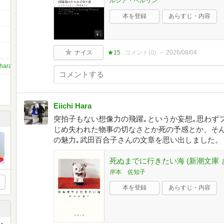
ルシア・ベルリン
本を登録
あらすじ・内容
ナイス
★15
コメント(
0
)
2026/08/04
.hara.35
Eiichi Hara
突拍子もない想像力の飛躍｡というか妄想｡思わず
じめ失われた物事の切なさとか死の予感とか、そ
の魅力｡武田百合子さんの文章を思い出しました。
死ぬまでに行きたい海 (新潮文庫 き 
岸本 佐知子
本を登録
あらすじ・内容