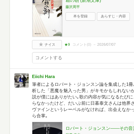
霜の朝 (新潮文庫)
藤沢周平
本を登録
あらすじ・内容
ナイス
★9
コメント(
0
)
2026/07/07
Eiichi Hara
筆者によるロバート・ジョンスン論を集成した1冊
析した「悪魔を魅入った男」がキモかもしれないが
説が僕にはありがたい｡歌の内容が気になるたびに
らなかったけど、だいぶ前に日暮泰文さんは他界
ヴァインというレーベルがなければ、出会えなかっ
ら合掌｡
ロバート・ジョンスン――その音楽と生涯 (