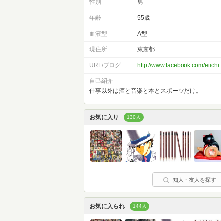
性別
男
年齢
55歳
血液型
A型
現住所
東京都
URL/ブログ
http://www.facebook.com/eiichi
自己紹介
仕事以外は酒と音楽と本とスポーツだけ。
お気に入り
130人
知人・友人を探す
お気に入られ
144人