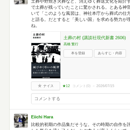
土葬や野焼き火葬など、消えゆく葬送文化を紹介す
で土葬が残っていたことに驚かされる。とある神
いて「このような風習は、神社本庁から葬式の仕
と語る。だとすると「美しい国」を求める勢力が
ね。
土葬の村 (講談社現代新書 2606)
高橋 繁行
本を登録
あらすじ・内容
ナイス
★12
コメント(
0
)
2026/07/15
Eiichi Hara
比較的初期の作品集だそうな。その時期の自作を