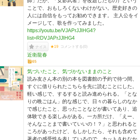
師」だが、「女影武者」を改題したもの）という
ことで、おもしろくないわけがない。歴史好きの
人には自信をもってお勧めできます。 主人公をイ
メージして、歌を作ってみました。
https://youtu.be/VJAPrJJlHG4?
list=RDVJAPrJJlHG4
★19
コメントする(
0
)
ナイス
近衛龍春
65
気づいたこと、気づかないままのこと
読み友さん本の別の本を図書館の予約で待つ間、
すぐに借りられたこちらを先に読むことにした。
軽い感じで、するすると読み進められる。「とな
りの晩ごはん」的な感じで、日々の暮らしのなか
で感じたこと、思ったことなどが書いてあり、追
体験できる楽しみがある。一カ所だけ、「えー、
そんなことまで書いていいの！？」と思われると
ころがあったけど、もしかしたら、それも含めて
著者の感受性を表しているので、カットされなか