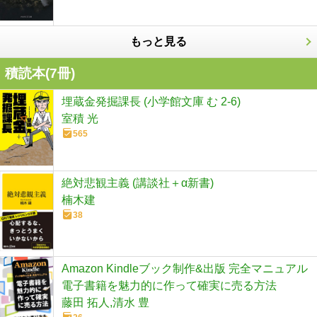
もっと見る
積読本(
7
冊)
埋蔵金発掘課長 (小学館文庫 む 2-6)
室積 光
565
絶対悲観主義 (講談社＋α新書)
楠木建
38
Amazon Kindleブック制作&出版 完全マニュアル
電子書籍を魅力的に作って確実に売る方法
藤田 拓人,清水 豊