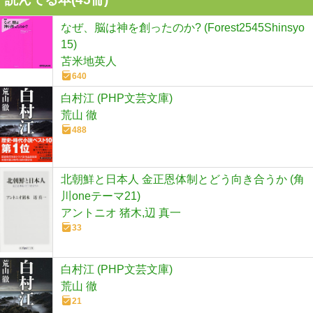
なぜ、脳は神を創ったのか? (Forest2545Shinsyo
15)
苫米地英人
640
白村江 (PHP文芸文庫)
荒山 徹
488
北朝鮮と日本人 金正恩体制とどう向き合うか (角
川oneテーマ21)
アントニオ 猪木,辺 真一
33
白村江 (PHP文芸文庫)
荒山 徹
21