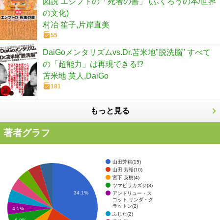
図説 エジプトの「死者の書」 (ふくろうの本/世界
の文化)
村冶 笙子,片岸直美
55
DaiGoメンタリズムvs.Dr.苫米地"脱洗脳" すべて
の「超能力」は再現できる!?
苫米地 英人,DaiGo
181
もっと見る
著者グラフ
山田芳裕(15)
山田 芳裕(10)
宮下 英樹(4)
ツマビラカズジ(3)
34.1%
アンドリュー・ス
コット,リンダ・グ
ラットン(2)
4.5%
ふじた(2)