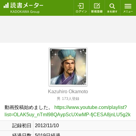
ログイン
新規登録
本を探
Kazuhiro Okamoto
男
173人登録
動画投稿始めました。
https://www.youtube.com/playlist?
list=OLAK5uy_nTmI98QAypScUXwMP-fjCESA8jnLU5g2k
記録初日
2012/11/10
経過日数
5019日経過