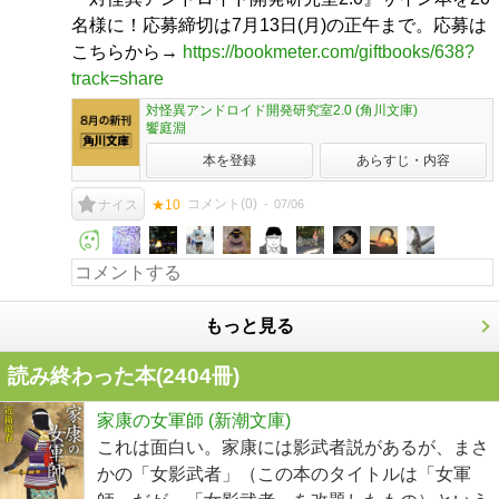
名様に！応募締切は7月13日(月)の正午まで。応募は
こちらから→
https://bookmeter.com/giftbooks/638?
track=share
対怪異アンドロイド開発研究室2.0 (角川文庫)
饗庭淵
本を登録
あらすじ・内容
コメント(
0
)
07/06
ナイス
★10
もっと見る
読み終わった本(
2404
冊)
家康の女軍師 (新潮文庫)
これは面白い。家康には影武者説があるが、まさ
かの「女影武者」（この本のタイトルは「女軍