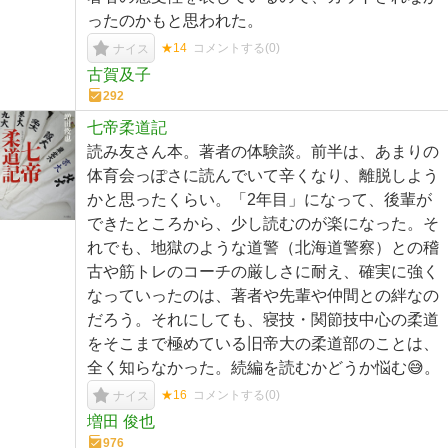
ったのかもと思われた。
★14
コメントする(
0
)
ナイス
古賀及子
292
七帝柔道記
読み友さん本。著者の体験談。前半は、あまりの
体育会っぽさに読んでいて辛くなり、離脱しよう
かと思ったくらい。「2年目」になって、後輩が
できたところから、少し読むのが楽になった。そ
れでも、地獄のような道警（北海道警察）との稽
古や筋トレのコーチの厳しさに耐え、確実に強く
なっていったのは、著者や先輩や仲間との絆なの
だろう。それにしても、寝技・関節技中心の柔道
をそこまで極めている旧帝大の柔道部のことは、
全く知らなかった。続編を読むかどうか悩む😅。
★16
コメントする(
0
)
ナイス
増田 俊也
976