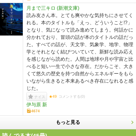
月まで三キロ (新潮文庫)
読み友さん本。とても爽やかな気持ちにさせてく
れる。本のタイトルも「えっ、どういうこと!?」
となり、気になって読み進めてしまう。何話かに
分かれており、冒頭の話が本のタイトルの話だっ
た。すべての話が、天文学、気象学、地学、物理
学とそれとなく結びついていて、新鮮な読み応え
を感じながら読めた。人間は地球や月や宇宙と比
べると短い一生で小さな存在。だからこそ、大き
くて悠久の歴史を持つ自然からエネルギーをもら
いながら生きると本来あるべき存在になれると感
じた。
★49
コメントする(
0
)
ナイス
伊与原 新
4674
もっと見る
読んでる本(
45
冊)