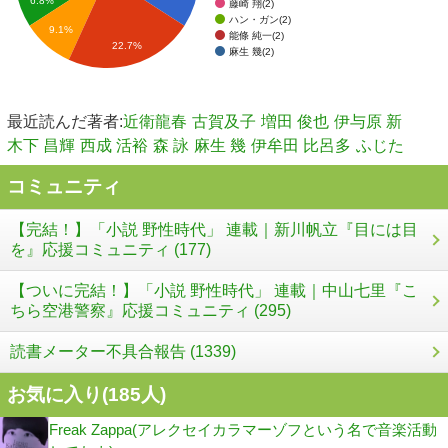
6.8%
藤崎 翔(2)
ハン・ガン(2)
9.1%
能條 純一(2)
22.7%
麻生 幾(2)
最近読んだ著者:
近衛龍春
古賀及子
増田 俊也
伊与原 新
木下 昌輝
西成 活裕
森 詠
麻生 幾
伊牟田 比呂多
ふじた
コミュニティ
【完結！】「小説 野性時代」 連載｜新川帆立『目には目
を』応援コミュニティ (177)
【ついに完結！】「小説 野性時代」 連載｜中山七里『こ
ちら空港警察』応援コミュニティ (295)
読書メーター不具合報告 (1339)
お気に入り(
185
人)
Freak Zappa(アレクセイカラマーゾフという名で音楽活動