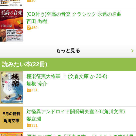
26
(CD付き)至高の音楽 クラシック 永遠の名曲
百田 尚樹
459
もっと見る
読みたい本(
22
冊)
極楽征夷大将軍 上 (文春文庫 か 30-6)
垣根 涼介
231
対怪異アンドロイド開発研究室2.0 (角川文庫)
饗庭淵
331