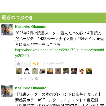
最近のつぶやき
Kazuhiro Okamoto
2026年7月の読書メーター 読んだ本の数：4冊 読ん
だページ数：1432ページ ナイス数：234ナイス ★先
月に読んだ本一覧はこちら→
https://bookmeter.com/users/282179/summary/monthl
y/2026/7
コメント(
0
)
08/04
ナイス
★13
Kazuhiro Okamoto
【読書メーターの本のプレゼントに応募しました】
新感覚ホラー×SFエンターテインメント！饗庭淵
『対怪異アンドロイド開発研究室2.0』サイン本を20