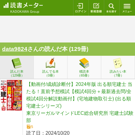
ログイン
新規登録
本を探
data9824
さんの読んだ本 (129冊)
読んだ本
読んでる本
積読本
読みたい本
（129冊）
（0冊）
（65冊）
（7冊）
【動画付/成績診断付】2024年版 出る順宅建士 当
たる！直前予想模試【模試4回分＋最新過去問/全
模試4回分解説動画付】(宅地建物取引士) (出る順
宅建士シリーズ)
東京リーガルマインドLEC総合研究所 宅建士試験
部
5
読了日：
2024/10/20