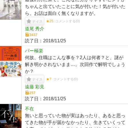
ちゃんと出ていたことに気が付いた！気が付いた
ら、お話は面白く無くなりますが。
★25
コメントする(
0
)
ナイス
道尾 秀介
3437
読了日：
2018/11/25
バー極楽
何故、住職はこんな事を？2人は何者？と、謎が
解き明かされないまま…。次回作で解明でしょう
か？
★7
コメントする(
0
)
ナイス
遠藤 彩見
257
読了日：
2018/11/25
不在
無いと思っていた物が実はあったり、あると思っ
てきた物が手が届かなかったり、生きていくって