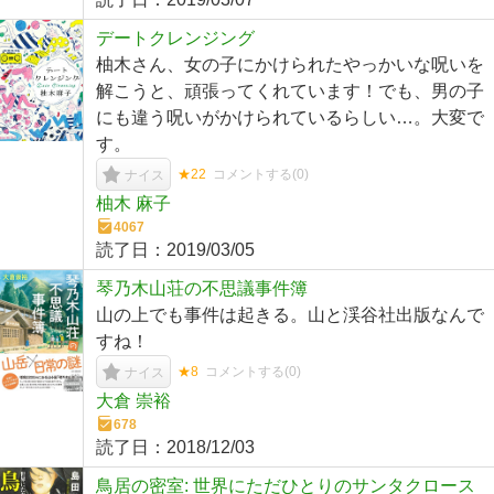
デートクレンジング
柚木さん、女の子にかけられたやっかいな呪いを
解こうと、頑張ってくれています！でも、男の子
にも違う呪いがかけられているらしい…。大変で
す。
★22
コメントする(
0
)
ナイス
柚木 麻子
4067
読了日：
2019/03/05
琴乃木山荘の不思議事件簿
山の上でも事件は起きる。山と渓谷社出版なんで
すね！
★8
コメントする(
0
)
ナイス
大倉 崇裕
678
読了日：
2018/12/03
鳥居の密室: 世界にただひとりのサンタクロース