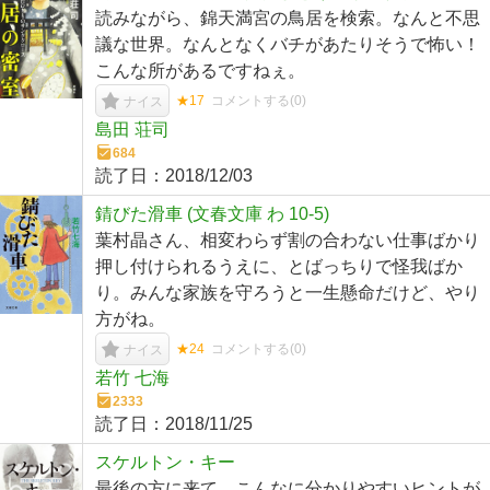
読みながら、錦天満宮の鳥居を検索。なんと不思
議な世界。なんとなくバチがあたりそうで怖い！
こんな所があるですねぇ。
★17
コメントする(
0
)
ナイス
島田 荘司
684
読了日：
2018/12/03
錆びた滑車 (文春文庫 わ 10-5)
葉村晶さん、相変わらず割の合わない仕事ばかり
押し付けられるうえに、とばっちりで怪我ばか
り。みんな家族を守ろうと一生懸命だけど、やり
方がね。
★24
コメントする(
0
)
ナイス
若竹 七海
2333
読了日：
2018/11/25
スケルトン・キー
最後の方に来て、こんなに分かりやすいヒントが