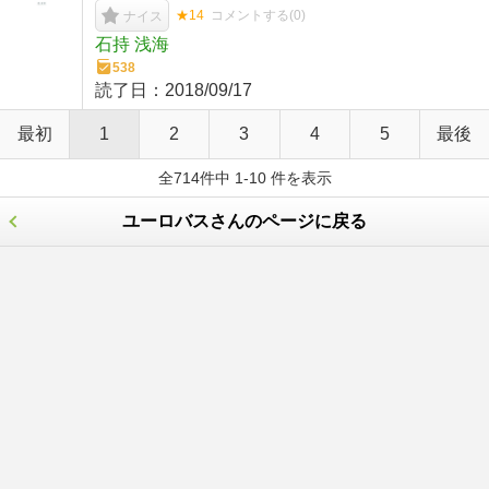
★14
コメントする(
0
)
ナイス
石持 浅海
538
読了日：
2018/09/17
最初
1
2
3
4
5
最後
全714件中 1-10 件を表示
ユーロバスさんのページに戻る