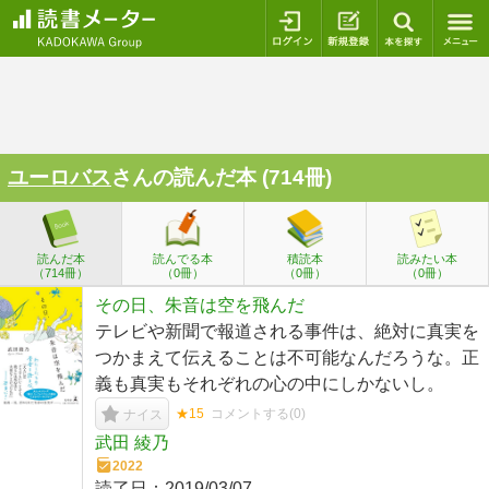
ログイン
新規登録
本を探
ユーロバス
さんの読んだ本 (714冊)
読んだ本
読んでる本
積読本
読みたい本
（714冊）
（0冊）
（0冊）
（0冊）
その日、朱音は空を飛んだ
テレビや新聞で報道される事件は、絶対に真実を
つかまえて伝えることは不可能なんだろうな。正
義も真実もそれぞれの心の中にしかないし。
★15
コメントする(
0
)
ナイス
武田 綾乃
2022
読了日：
2019/03/07