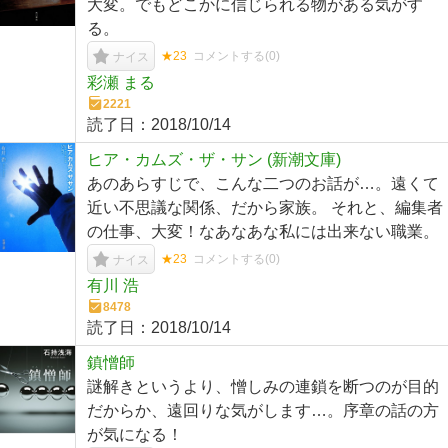
大変。でもどこかに信じられる物がある気がす
る。
★23
コメントする(
0
)
ナイス
彩瀬 まる
2221
読了日：
2018/10/14
ヒア・カムズ・ザ・サン (新潮文庫)
あのあらすじで、こんな二つのお話が…。遠くて
近い不思議な関係、だから家族。 それと、編集者
の仕事、大変！なあなあな私には出来ない職業。
★23
コメントする(
0
)
ナイス
有川 浩
8478
読了日：
2018/10/14
鎮憎師
謎解きというより、憎しみの連鎖を断つのが目的
だからか、遠回りな気がします…。序章の話の方
が気になる！