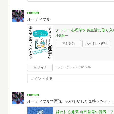
rumon
オーディブル
アドラー心理学を実生活に取り入
小泉健一
本を登録
あらすじ・内容
ナイス
コメント(
0
)
2026/02/09
rumon
オーディブルで再読。もやもやした気持ちをアド
嫌われる勇気 自己啓発の源流「