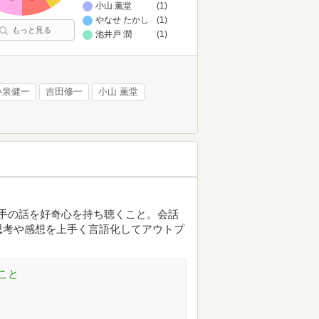
小山 薫堂
(1)
やなせ たかし
(1)
もっと見る
池井戸 潤
(1)
小泉健一
吉田修一
小山 薫堂
、相手の話を好奇心を持ち聴くこと。会話
思考や感想を上手く言語化してアウトプ
こと