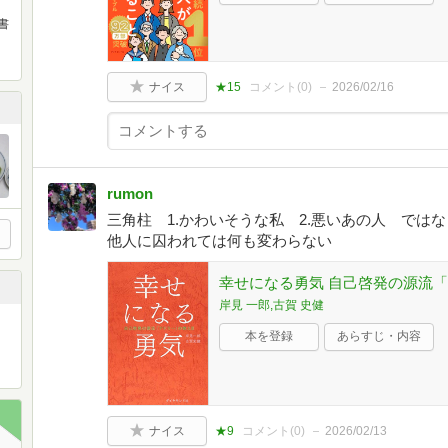
書
ナイス
★15
コメント(
0
)
2026/02/16
rumon
三角柱 1.かわいそうな私 2.悪いあの人 では
他人に囚われては何も変わらない
幸せになる勇気 自己啓発の源流「
岸見 一郎,古賀 史健
本を登録
あらすじ・内容
ナイス
★9
コメント(
0
)
2026/02/13