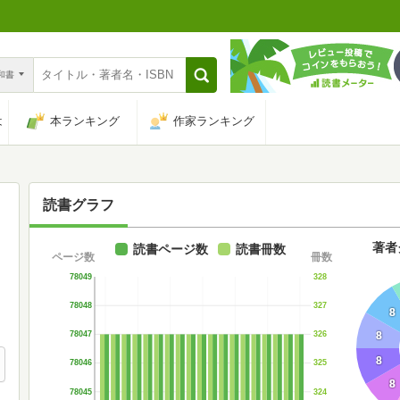
n和書
は
本ランキング
作家ランキング
読書グラフ
著者
読書ページ数
読書冊数
ページ数
冊数
78049
328
78048
327
8
8
78047
326
8
78046
325
8
78045
324