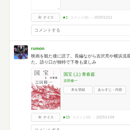
ナイス
★1
コメント(
0
)
2025/12/12
rumon
映画を観た後に読了。長編ながら吉沢亮や横浜流
た。語り口が独特で下巻も楽しみ
国宝 (上) 青春篇
吉田修一
本を登録
あらすじ・内容
ナイス
★15
コメント(
0
)
2025/11/28