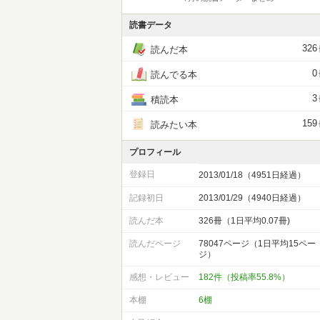
読書データ
326
読んだ本
0
読んでる本
3
積読本
159
読みたい本
プロフィール
登録日
2013/01/18（4951日経過）
記録初日
2013/01/29（4940日経過）
読んだ本
326冊（1日平均0.07冊)
読んだページ
78047ページ（1日平均15ペー
ジ）
感想・レビュー
182件（投稿率55.8%）
本棚
6棚