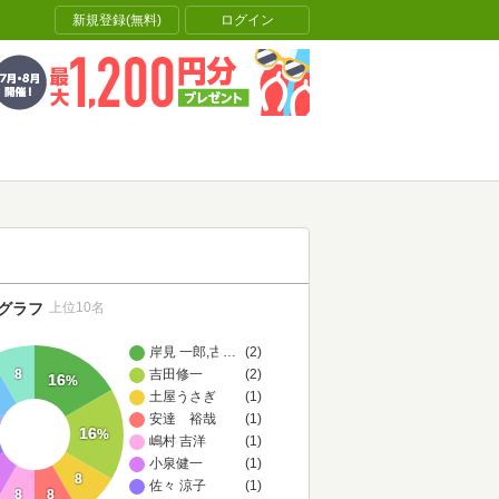
新規登録(無料)
ログイン
グラフ
上位10名
岸見 一郎,古賀 史健
…
(2)
8
吉田修一
(2)
16
%
土屋うさぎ
(1)
安達 裕哉
(1)
16
%
嶋村 吉洋
(1)
小泉健一
(1)
8
佐々 涼子
(1)
8
8