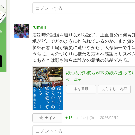
rumon
版
震災時の記憶を辿りながら読了。正直自分は何も
紙がどこでどのように作られているのか、また質
、
製紙石巻工場が震災に遭いながら、人命第一で半
うちに、ものづくりに携わる方々へ感謝とリスペ
にある本は顔も知らぬ誰かの意地の結晶である。
紙つなげ! 彼らが本の紙を造って
佐々 涼子
本を登録
あらすじ・内容
ナイス
★16
コメント(
0
)
2026/02/13