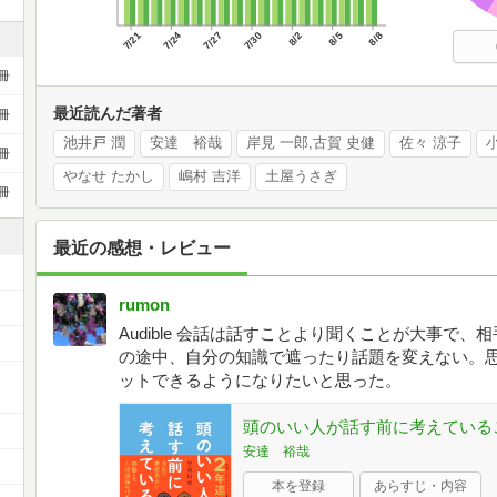
7/21
7/24
7/27
7/30
8/2
8/5
8/8
冊
最近読んだ著者
冊
池井戸 潤
安達 裕哉
岸見 一郎,古賀 史健
佐々 涼子
冊
やなせ たかし
嶋村 吉洋
土屋うさぎ
冊
最近の感想・レビュー
rumon
Audible 会話は話すことより聞くことが大事で
の途中、自分の知識で遮ったり話題を変えない。
ットできるようになりたいと思った。
頭のいい人が話す前に考えている
安達 裕哉
本を登録
あらすじ・内容