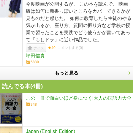
今度映画が公開するが、 この本を読んで、 映画
版は如何に新書っぽいところをカバーできるかが
見ものだと感じた。 如何に教育したら生徒のやる
気が出るか、座り方、質問の振り方など学校の授
業で習ったことを実践でどう使うかが書いてあっ
て「もしドラ」に近い作品でした。
★40
コメントする(
0
)
ナイス
坪田信貴
5830
もっと見る
読んでる本(
4
冊)
この一冊で面白いほど身につく!大人の国語力大全
348
Japan (English Edition)