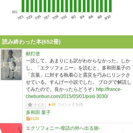
651
7/25
7/31
8/6
7/21
7/27
8/2
8/8
7/23
7/29
8/4
8/10
読み終わった本(
652
冊)
献灯使
一読して、あまりにも訳がわからなかった。しか
し、「エクソフォニー」を読むと、多和田葉子の
「言葉」に対する執着心と震災を巧みにリンクさ
せている。すんげー小説でした。 ブログで解説し
てみたので、良かったらどうぞ↓
http://france-
chebunbun.com/2015/05/01/post-3030/
★28
コメントする(
0
)
ナイス
多和田 葉子
2133
エクソフォニー-母語の外へ出る旅-