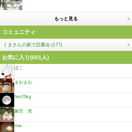
もっと見る
コミュニティ
くまさんの家で読書会 (177)
お気に入り(
601
人)
ぽこ
まおまお
hiro75kg
嫁宮 悠
mia