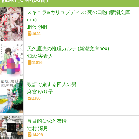
スキュラ&カリュブディス: 死の口吻 (新潮文庫
nex)
相沢 沙呼
1628
天久鷹央の推理カルテ (新潮文庫nex)
知念 実希人
11816
敬語で旅する四人の男
麻宮 ゆり子
2386
盲目的な恋と友情
辻村 深月
14498