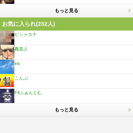
もっと見る
お気に入られ(
232
人)
ビシャカナ
轟直人
iris
こんぶ
F4ふぁんとむ
もっと見る