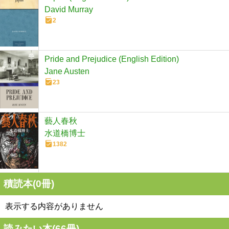
David Murray
2
Pride and Prejudice (English Edition)
Jane Austen
23
藝人春秋
水道橋博士
1382
積読本(
0
冊)
表示する内容がありません
読みたい本(
66
冊)