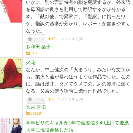
いかに、別の言語特有の韻を翻訳するか、外来語
を母国語の良さを利用して翻訳するかが分かる
本。「献灯使」で異常に、「翻訳」に拘ったワ
ケ、翻訳の基準が分かり、レポートが書きやすく
なった。
★19
コメントする(
0
)
ナイス
多和田 葉子
319
火花
なんか、中上健次の「火まつり」みたいな文字か
ら、業火と油が暴れ狂うような作品でした。なの
に、話は漫才。タメてタメての、あの漫才に熱く
なる。又吉の使う語句に惚れた作品でした。
★72
コメントする(
0
)
ナイス
又吉 直樹
38218
学年ビリのギャルが1年で偏差値を40上げて慶應
大学に現役合格した話