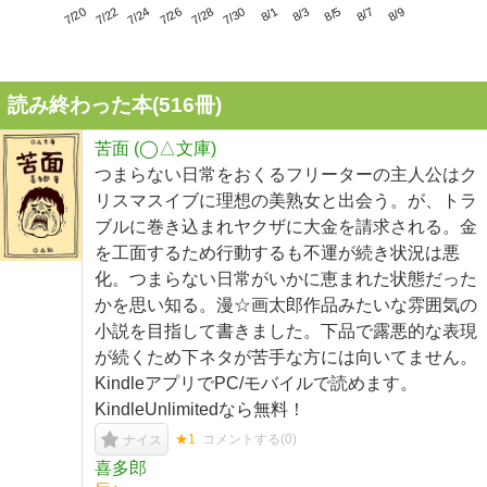
7/24
7/30
8/5
7/20
7/26
8/1
8/7
7/22
7/28
8/3
8/9
読み終わった本(
516
冊)
苦面 (◯△文庫)
つまらない日常をおくるフリーターの主人公はク
リスマスイブに理想の美熟女と出会う。が、トラ
ブルに巻き込まれヤクザに大金を請求される。金
を工面するため行動するも不運が続き状況は悪
化。つまらない日常がいかに恵まれた状態だった
かを思い知る。漫☆画太郎作品みたいな雰囲気の
小説を目指して書きました。下品で露悪的な表現
が続くため下ネタが苦手な方には向いてません。
KindleアプリでPC/モバイルで読めます。
KindleUnlimitedなら無料！
★1
コメントする(
0
)
ナイス
喜多郎