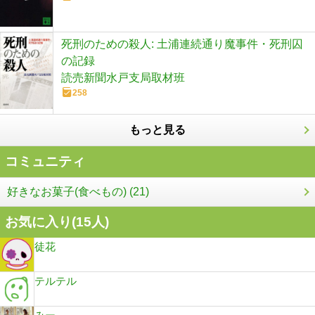
死刑のための殺人: 土浦連続通り魔事件・死刑囚
の記録
読売新聞水戸支局取材班
258
もっと見る
コミュニティ
好きなお菓子(食べもの) (21)
お気に入り(
15
人)
徒花
テルテル