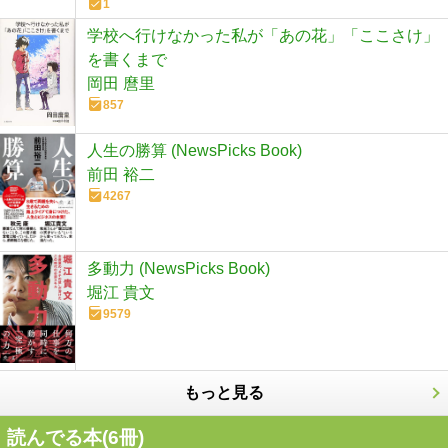
1
学校へ行けなかった私が「あの花」「ここさけ」
を書くまで
岡田 麿里
857
人生の勝算 (NewsPicks Book)
前田 裕二
4267
多動力 (NewsPicks Book)
堀江 貴文
9579
もっと見る
読んでる本(
6
冊)