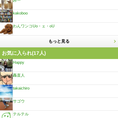
みー
kakoboo
わんワンコUo・ェ・oU
もっと見る
お気に入られ(
17
人)
Happy
轟直人
takaichiro
サゴウ
テルテル