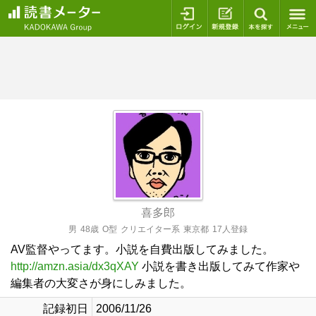
ログイン
新規登録
本を探
喜多郎
男
48歳
O型
クリエイター系
東京都
17人登録
AV監督やってます。小説を自費出版してみました。
http://amzn.asia/dx3qXAY
小説を書き出版してみて作家や
編集者の大変さが身にしみました。
記録初日
2006/11/26