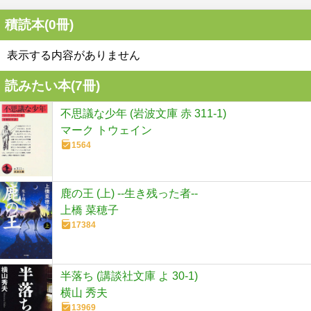
積読本(
0
冊)
表示する内容がありません
読みたい本(
7
冊)
不思議な少年 (岩波文庫 赤 311-1)
マーク トウェイン
1564
鹿の王 (上) ‐‐生き残った者‐‐
上橋 菜穂子
17384
半落ち (講談社文庫 よ 30-1)
横山 秀夫
13969