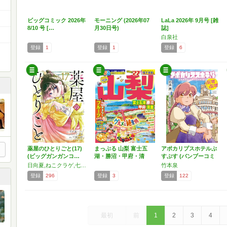
ビッグコミック 2026年
モーニング (2026年07
LaLa 2026年 9月号 [雑
8/10 号 […
月30日号)
誌]
白泉社
登録
1
登録
1
登録
6
薬屋のひとりごと(17)
まっぷる 山梨 富士五
アポカリプスホテルぷ
(ビッグガンガンコ…
湖・勝沼・甲府・清
すぷす (バンブーコミ
里'…
ッ…
日向夏,ねこクラゲ,七緒一綺,しのとうこ
竹本泉
登録
296
登録
3
登録
122
最初
前
1
2
3
4