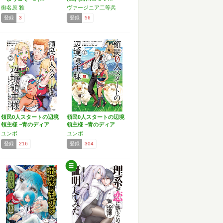
御名原 雅
ヴァージニア二等兵
登録
3
登録
56
領民0人スタートの辺境
領民0人スタートの辺境
領主様 ~青のディア
領主様 ~青のディア
ス…
ス…
ユンボ
ユンボ
登録
216
登録
304