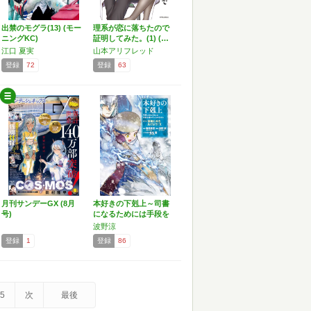
出禁のモグラ(13) (モー
理系が恋に落ちたので
ニングKC)
証明してみた。(1) (…
江口 夏実
山本アリフレッド
登録
72
登録
63
月刊サンデーGX (8月
本好きの下剋上～司書
号)
になるためには手段を
選ん…
波野涼
登録
1
登録
86
5
次
最後