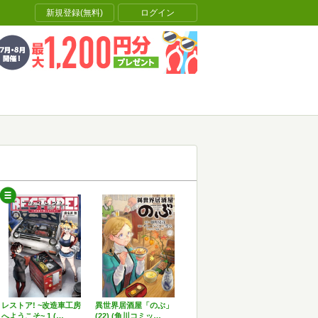
新規登録(無料)
ログイン
レストア! ~改造車工房
異世界居酒屋「のぶ」
へようこそ~ 1 (…
(22) (角川コミッ…