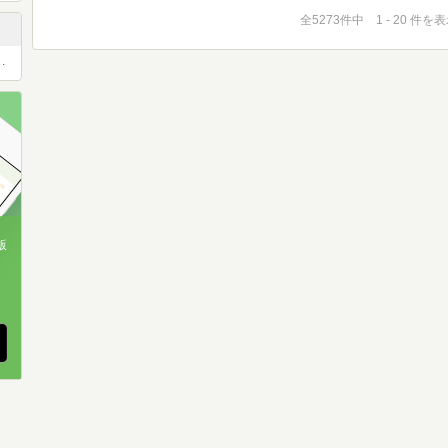
全5273件中 1 - 20 件を
哲学・認識科学・・・etc
版
、