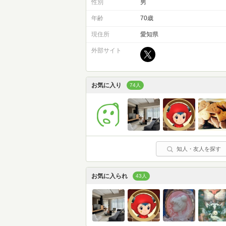
性別
男
年齢
70歳
現住所
愛知県
外部サイト
お気に入り
74人
知人・友人を探す
お気に入られ
43人