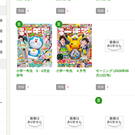
登録
1
登録
1
登録
1
冊
冊
冊
冊
小学一年生 5・6月合
小学一年生 ４月号
モーニング (2026年08
併号
月13日号)
登録
1
登録
3
登録
2
ー