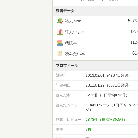
読書データ
5273
読んだ本
127
読んでる本
112
積読本
61
読みたい本
プロフィール
登録日
2013/02/01（4937日経過）
記録初日
2011/01/29（5671日経過）
読んだ本
5273冊（1日平均0.93冊)
読んだページ
918491ページ（1日平均161ペ
ジ）
感想・レビュー
1873件（投稿率35.5%）
本棚
7棚