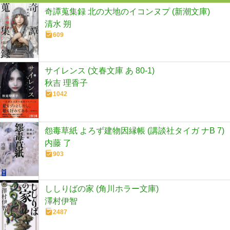
奇譚蒐集録 北の大地のイコンヌプ (新潮文庫)
清水 朔
609
サイレンス (文春文庫 あ 80-1)
秋吉 理香子
1042
怨毒草紙 よろず建物因縁帳 (講談社タイガ ナB 7)
内藤 了
903
ししりばの家 (角川ホラー文庫)
澤村伊智
2487