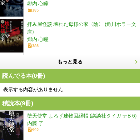
郷内 心瞳
385
拝み屋怪談 壊れた母様の家〈陰〉 (角川ホラー文
庫)
郷内 心瞳
386
もっと見る
読んでる本(
0
冊)
表示する内容がありません
積読本(
9
冊)
堕天使堂 よろず建物因縁帳 (講談社タイガ ナB 6)
内藤 了
992