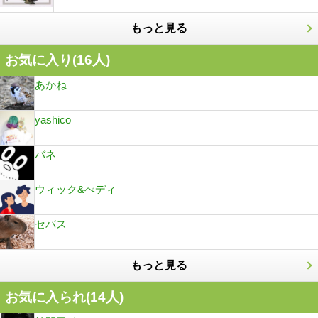
もっと見る
お気に入り(
16
人)
あかね
yashico
バネ
ウィック&ぺディ
セバス
もっと見る
お気に入られ(
14
人)