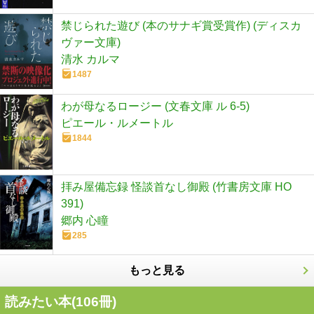
禁じられた遊び (本のサナギ賞受賞作) (ディスカ
ヴァー文庫)
清水 カルマ
1487
わが母なるロージー (文春文庫 ル 6-5)
ピエール・ルメートル
1844
拝み屋備忘録 怪談首なし御殿 (竹書房文庫 HO
391)
郷内 心瞳
285
もっと見る
読みたい本(
106
冊)