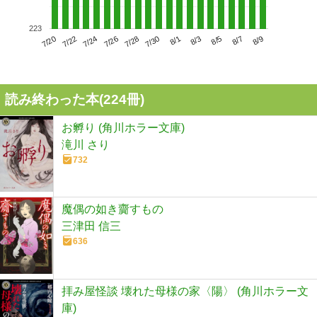
223
7/24
7/30
8/5
7/20
7/26
8/1
8/7
7/22
7/28
8/3
8/9
読み終わった本(
224
冊)
お孵り (角川ホラー文庫)
滝川 さり
732
魔偶の如き齎すもの
三津田 信三
636
拝み屋怪談 壊れた母様の家〈陽〉 (角川ホラー文
庫)