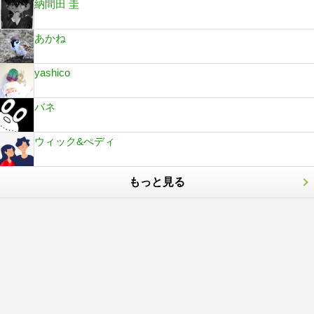
納間田 圭
あかね
yashico
バネ
ウィック&ぺディ
もっと見る