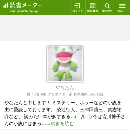
ログイン
新規登録
本を探
やなたん
男
43歳
A型
クリエイター系
神奈川県
14人登録
やなたんと申します！ ミステリー、ホラーなどの小説を
主に愛読しております。 綾辻行人、三津田信三、貴志祐
介など、 読みたい本が多すぎる…(￣Д￣;) 今は皆川博子さ
んの小説にはまっ…
→続きを読む