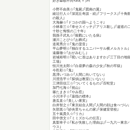
好き📖順不同५✍( '▿' )ﾒﾓ
小野不由美☆｢鬼屍｣｢図南の翼｣
綾辻行人☆｢深泥丘奇談・続｣｢フリークス｣｢十角
の殺人｣
大海赫☆｢ドコかの国へようこそ｣
小林泰三☆｢幸せスイッチ｣｢アリス殺し｣｢逡巡の
十秒と悔恨の二十年｣
我孫子武丸☆｢殺戮にいたる病｣
瀬川ことび☆｢お葬式｣
道尾秀介☆｢鬼の跫音｣
平山夢明☆｢独白するユニバーサル横メルカトル｣
遠藤徹☆｢おがみむし｣
岩城裕明☆｢呪いに首はありますか｣｢三丁目の地
工場｣
恒川光太郎☆｢白昼夢の森の少女｣｢秋の牢獄｣
今邑彩☆｢鬼｣
黒澤いづみ☆｢人間に向いてない｣
川澄浩平☆｢探偵は教室にいない｣
三津田信三☆｢ついてくるもの｣｢百蛇堂｣
加門七海☆｢祝山｣
篠たまき☆｢やみ窓｣
小川洋子☆｢薬指の標本｣
唐瓜直☆｢美しい果実｣
白井智之☆｢東京結合人間｣｢人間の顔は食べづらい
矢部嵩☆｢紗央里ちゃんの家｣｢保健室登校｣
五十嵐貴久☆｢リカ｣
田中啓文☆｢ミミズからの伝言｣
真梨幸子☆｢私が失敗した理由は｣｢一九六一東京
ウス｣