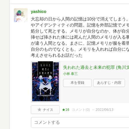
yashico
大忘却の日から人間の記憶は10分で消えてしまう
やアイデンティティの問題。記憶を外部記憶でメ
処分して死とする。メモリが自分なのか、体が自
挿せば挿された体には死んだ人間のメモリが入る事
が違う人間となる。まさに、記憶メモリが服を着替
自分のものでなくとも、メモリを入れれば自分に
考えさせられるお話だった
失われた過去と未来の犯罪 (角川文
小林 泰三
本を登録
あらすじ・内容
ナイス
★16
コメント(
0
)
2022/06/13