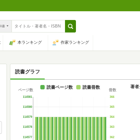
n和書
は
本ランキング
作家ランキング
読書グラフ
著者
読書ページ数
読書冊数
ページ数
冊数
114581
366
114580
365
114579
364
114578
363
114577
362