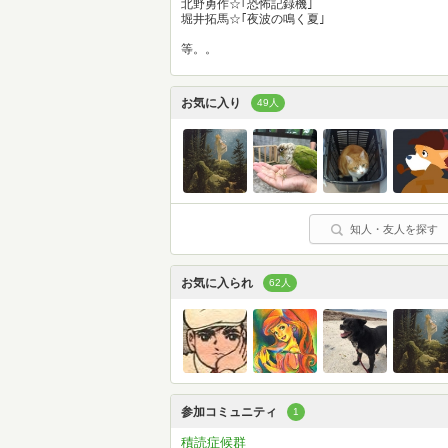
北野勇作☆｢恐怖記録機｣
堀井拓馬☆｢夜波の鳴く夏｣
等。。
お気に入り
49人
知人・友人を探す
お気に入られ
62人
参加コミュニティ
1
積読症候群