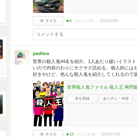
ナイス
★9
コメント(
0
)
2023/02/05
yashico
世界の殺人鬼44名を紹介。1人あたり緩いイラス
いので内容のわりにサクサク読める。個人的には
好きやけど、色んな殺人鬼を紹介してくれるので
世界殺人鬼ファイル 殺人王 拷問
本を登録
あらすじ・内容
ナイス
★10
コメント(
0
)
2022/07/02