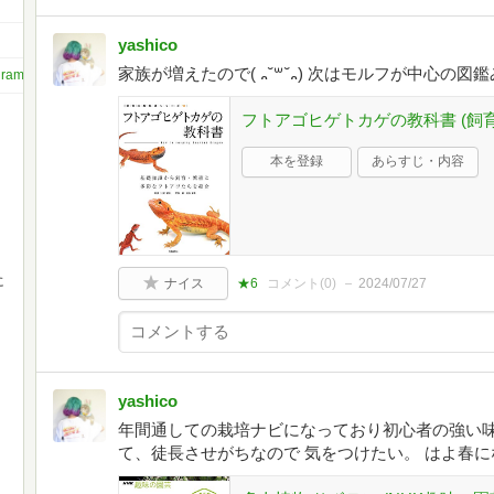
yashico
家族が増えたので( ᎔˘꒳˘᎔) 次はモルフが中心の
agram_
フトアゴヒゲトカゲの教科書 (飼
本を登録
あらすじ・内容
に
ナイス
★6
コメント(
0
)
2024/07/27
yashico
年間通しての栽培ナビになっており初心者の強い味
て、徒長させがちなので 気をつけたい。 はよ春