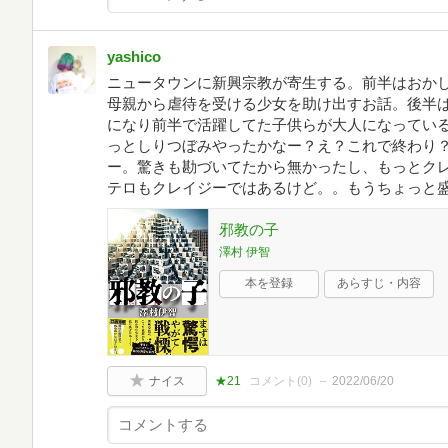
yashico
ニュータウンに新興宗教が寄生する。前半はおか
母親から虐待を受ける少女を助け出すお話。後半は
になり前半で活躍してた子供らが大人になってい
っとしりつぼみやったかなー？え？これで終わり？
ー。驚きも勘づいてたから無かったし、もっとク
テロもクレイジーではあるけど。。もうちょっと
邪教の子
澤村 伊智
本を登録
あらすじ・内容
ナイス
★21
コメント(
0
)
2022/06/20