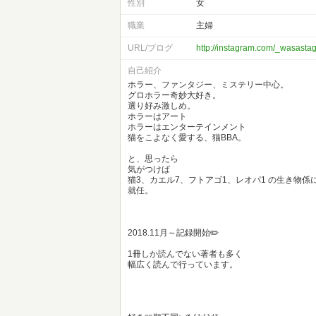
性別
女
職業
主婦
URL/ブログ
http://instagram.com/_wasast
自己紹介
ホラー、ファンタジー、ミステリー中心。
グロホラー奇妙大好き。
選り好み激しめ。
ホラーはアート
ホラーはエンターテインメント
猫をこよなく愛する、猫BBA。
と、思ったら
気がつけば
猫3、カエル7、フトアゴ1、レオパ1 の生き物係
就任。
2018.11月～記録開始✏️
1冊しか読んでない著者も多く
幅広く読んで行っています。