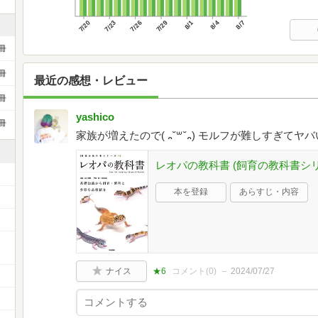
7/20
7/23
7/26
7/29
8/1
8/4
8/7
冊
冊
最近の感想・レビュー
冊
yashico
冊
家族が増えたので( ᎔˘꒳˘᎔) モルフが難しすぎてヤ
レオパの教科書 (飼育の教科書シリ
本を登録
あらすじ・内容
ー
ナイス
★6
コメント(
0
)
2024/07/27