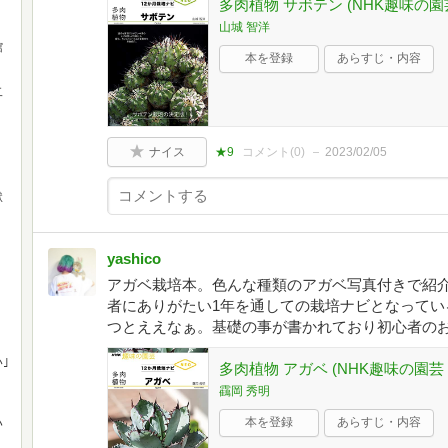
多肉植物 サボテン (NHK趣味の園
山城 智洋
館
本を登録
あらすじ・内容
二
ナイス
★9
コメント(
0
)
2023/02/05
獄
yashico
アガベ栽培本。色んな種類のアガベ写真付きで紹
者にありがたい1年を通しての栽培ナビとなってい
つとええなぁ。基礎の事が書かれており初心者の
｣
多肉植物 アガベ (NHK趣味の園芸 
靍岡 秀明
本を登録
あらすじ・内容
ハ