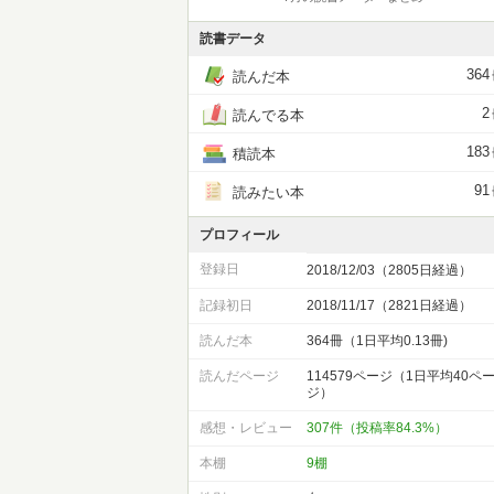
読書データ
364
読んだ本
2
読んでる本
183
積読本
91
読みたい本
プロフィール
登録日
2018/12/03（2805日経過）
記録初日
2018/11/17（2821日経過）
読んだ本
364冊（1日平均0.13冊)
読んだページ
114579ページ（1日平均40ペ
ジ）
感想・レビュー
307件（投稿率84.3%）
本棚
9棚