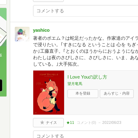
yashico
著者のポエム？は蛇足だったかな。作家達のアイ
で浸りたい。｢すきになる ということは 心を ちぎ
か｣工藤直子。｢とおくのほうからにおうようにな
版
わたしは夜のさびしさに、さびしさに、いま、あ
している。｣大手拓次。
、
I Love Youの訳し方
望月竜馬
本を登録
あらすじ・内容
ナイス
★11
コメント(
0
)
2022/06/23