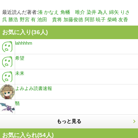
最近読んだ著者:
湊 かなえ
角幡 唯介
染井 為人
綿矢 りさ
呉 勝浩
野宮 有
池田 貴将
加藤俊徳
阿部 暁子
柴崎 友香
お気に入り(
36
人)
lahhhhm
希望
未来
よみよみ読書速報
翳
もっと見る
お気に入られ(
54
人)