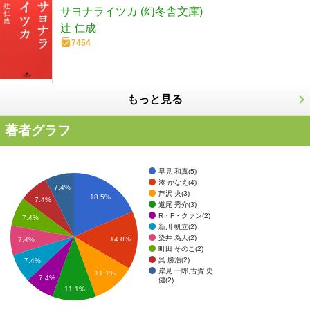
サヨナライツカ (幻冬舎文庫)
辻 仁成
7454
もっと見る
著者グラフ
早見 和真(5)
湊 かなえ(4)
7.4%
芦沢 央(3)
18.5%
7.4%
道尾 秀介(3)
R・F・クァン(2)
7.4%
新川 帆立(2)
染井 為人(2)
14.8%
7.4%
町田 そのこ(2)
呉 勝浩(2)
7.4%
岸見 一郎,古賀 史
11.1%
7.4%
健(2)
11.1%