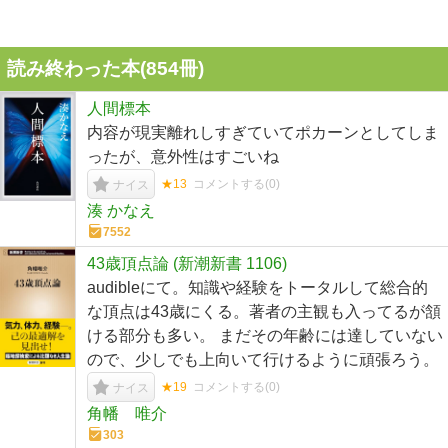
読み終わった本(
854
冊)
人間標本
内容が現実離れしすぎていてポカーンとしてしま
ったが、意外性はすごいね
★13
コメントする(
0
)
ナイス
湊 かなえ
7552
43歳頂点論 (新潮新書 1106)
audibleにて。知識や経験をトータルして総合的
な頂点は43歳にくる。著者の主観も入ってるが頷
ける部分も多い。 まだその年齢には達していない
ので、少しでも上向いて行けるように頑張ろう。
★19
コメントする(
0
)
ナイス
角幡 唯介
303