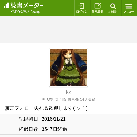
ログイン
新規登録
本を探
kz
男
O型
専門職
東京都
54人登録
無言フォロー失礼＆歓迎します(´▽｀)
記録初日
2016/11/21
経過日数
3547日経過