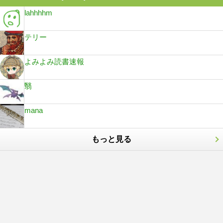
lahhhhm
テリー
よみよみ読書速報
翳
mana
もっと見る