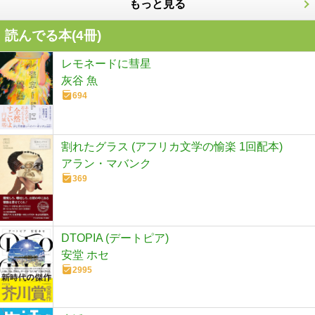
もっと見る
読んでる本(
4
冊)
レモネードに彗星
灰谷 魚
694
割れたグラス (アフリカ文学の愉楽 1回配本)
アラン・マバンク
369
DTOPIA (デートピア)
安堂 ホセ
2995