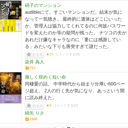
硝子のマンション
audibleにて。すごいマンションだ。結末が気に
なって一気聴き。 最終的に遺体はどこにいった
か、管理人は協力してくれてるのに何故パスワー
ドを変えたのか等の疑問が残った。 ナツコの夫が
あれだけ嫌なキャラなのに「妻には感謝してい
る」みたいな下りも唐突すぎて謎だった。
★25
コメントする(
0
)
ナイス
染井 為人
753
激しく煌めく短い命
同棲愛の話。 中学時代から始まり分厚い600ペー
ジ超え。 2人の行く先が気になり、あっという間
に読み終えた。
★9
コメントする(
0
)
ナイス
綿矢 りさ
1986