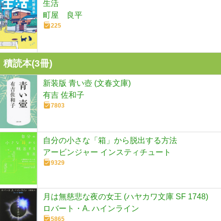
生活
町屋 良平
225
積読本(
3
冊)
新装版 青い壺 (文春文庫)
有吉 佐和子
7803
自分の小さな「箱」から脱出する方法
アービンジャー インスティチュート
9329
月は無慈悲な夜の女王 (ハヤカワ文庫 SF 1748)
ロバート・A. ハインライン
5865