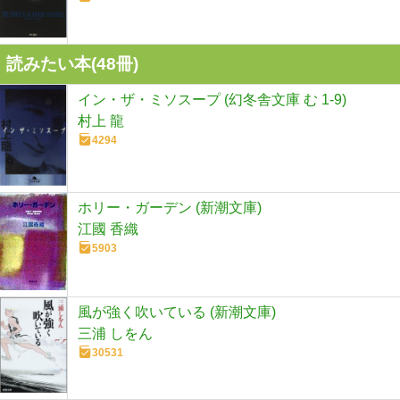
読みたい本(
48
冊)
イン・ザ・ミソスープ (幻冬舎文庫 む 1-9)
村上 龍
4294
ホリー・ガーデン (新潮文庫)
江國 香織
5903
風が強く吹いている (新潮文庫)
三浦 しをん
30531