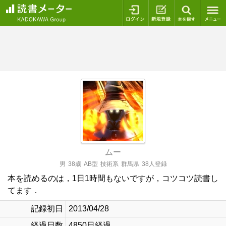
ログイン
新規登録
本を探
ムー
男
38歳
AB型
技術系
群馬県
38人登録
本を読めるのは，1日1時間もないですが，コツコツ読書し
てます．
記録初日
2013/04/28
経過日数
4850日経過