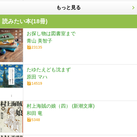
もっと見る
読みたい本(
18
冊)
お探し物は図書室まで
青山 美智子
23135
たゆたえども沈まず
原田 マハ
14519
村上海賊の娘（四） (新潮文庫)
和田 竜
5348