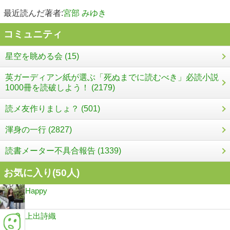
最近読んだ著者:
宮部 みゆき
コミュニティ
星空を眺める会 (15)
英ガーディアン紙が選ぶ「死ぬまでに読むべき」必読小説
1000冊を読破しよう！ (2179)
読メ友作りましょ？ (501)
渾身の一行 (2827)
読書メーター不具合報告 (1339)
お気に入り(
50
人)
Happy
上出詩織