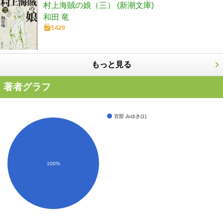
村上海賊の娘（三） (新潮文庫)
和田 竜
5429
もっと見る
著者グラフ
宮部 みゆき(1)
100%