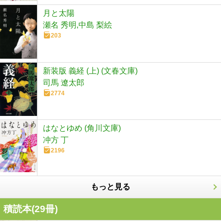
月と太陽
瀬名 秀明,中島 梨絵
203
新装版 義経 (上) (文春文庫)
司馬 遼太郎
2774
はなとゆめ (角川文庫)
冲方 丁
2196
もっと見る
積読本(
29
冊)