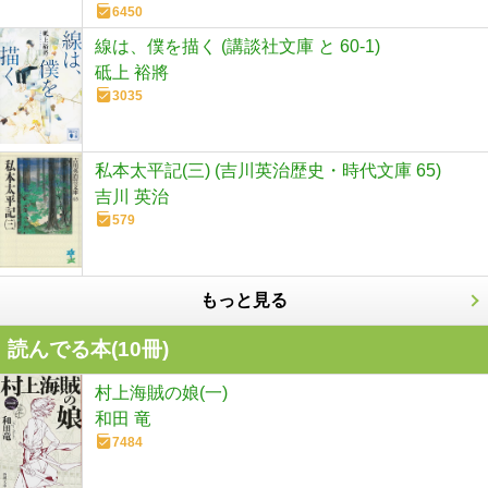
6450
線は、僕を描く (講談社文庫 と 60-1)
砥上 裕將
3035
私本太平記(三) (吉川英治歴史・時代文庫 65)
吉川 英治
579
もっと見る
読んでる本(
10
冊)
村上海賊の娘(一)
和田 竜
7484