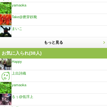
yamaoka
Take@磨穿鉄靴
まいこ
もっと見る
お気に入られ(
38
人)
Happy
上出詩織
yamaoka
るぅ@低浮上