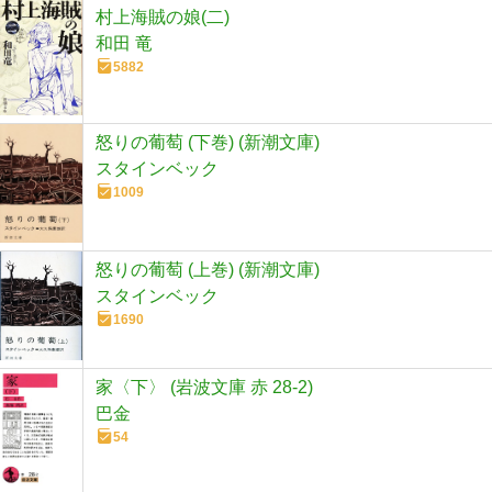
村上海賊の娘(二)
和田 竜
5882
怒りの葡萄 (下巻) (新潮文庫)
スタインベック
1009
怒りの葡萄 (上巻) (新潮文庫)
スタインベック
1690
家〈下〉 (岩波文庫 赤 28-2)
巴金
54