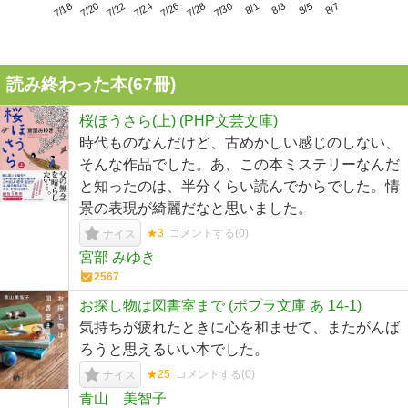
7/22
7/28
8/3
7/18
7/24
7/30
8/5
7/20
7/26
8/1
8/7
読み終わった本(
67
冊)
桜ほうさら(上) (PHP文芸文庫)
時代ものなんだけど、古めかしい感じのしない、
そんな作品でした。あ、この本ミステリーなんだ
と知ったのは、半分くらい読んでからでした。情
景の表現が綺麗だなと思いました。
★3
コメントする(
0
)
ナイス
宮部 みゆき
2567
お探し物は図書室まで (ポプラ文庫 あ 14-1)
気持ちが疲れたときに心を和ませて、またがんば
ろうと思えるいい本でした。
★25
コメントする(
0
)
ナイス
青山 美智子