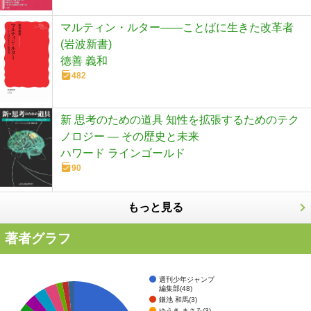
マルティン・ルター――ことばに生きた改革者
(岩波新書)
徳善 義和
482
新 思考のための道具 知性を拡張するためのテク
ノロジー ― その歴史と未来
ハワード ラインゴールド
90
もっと見る
著者グラフ
週刊少年ジャンプ
編集部(48)
鎌池 和馬(3)
ゆうき まさみ(3)