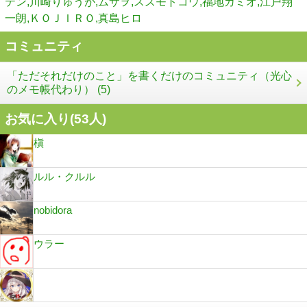
テン,川崎りゅうが,ムサヲ,スズモトコウ,福地カミオ,江戸翔
一朗,ＫＯＪＩＲＯ,真島ヒロ
コミュニティ
「ただそれだけのこと」を書くだけのコミュニティ（光心
のメモ帳代わり） (5)
お気に入り(
53
人)
槇
ルル・クルル
nobidora
ウラー