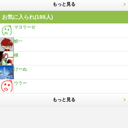
もっと見る
お気に入られ(
188
人)
マヨラーゼ
鯉一
槇
けーぬ
ウラー
もっと見る