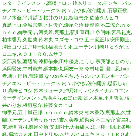
ンターテインメント,高橋ヒロシ,鈴木リュータ,モンキーパン
チ／エム・ピー・ワークス,内々けやき,佐伯庸介,石黒正数,
盆ノ木至,平川哲弘,桜井のりお,板垣恵介,佐藤タカヒロ
真島ヒロ,金城宗幸,ノ村優介,瀬尾公治,硬梨菜,不二涼介,ｎｏ
ｎｃｏ,御手元,吉河美希,裏那圭,新川直司,上条明峰,宮島礼吏,
柏木香乃,久世蘭,鈴木央,スズモトコウ,五十嵐正邦,安田剛士,
澤田コウ,江戸翔一朗,福地カミオ,エーテン,川崎りゅうが,ヒ
ロユキ,ＫＯＪＩＲＯ,ムサヲ
安部真弘,渡辺航,漆原侑来,田中優吏,こうし,宗我部としのり,
浜岡賢次,中村勇志,綱本将也,岡友一郎,今村翔吾,瀬口忍,hiro
者,板垣巴留,荒達哉,なつめさんち,うらのりつ,モンキーパン
チ／エム・ピー・ワークス,内々けやき,佐伯庸介,忍舐しゅ
り,高橋ヒロシ,鈴木リュータ,沖乃ゆう,バンダイナムコエン
ターテインメント,馬場さら,石黒正数,盆ノ木至,平川哲弘,桜
井のりお,板垣恵介,佐藤タカヒロ
御手元,五十嵐正邦,ｎｏｎｃｏ,鈴木央,柏木香乃,裏那圭,久世
蘭,エーテン,川崎りゅうが,吉河美希,硬梨菜,不二涼介,宮島礼
吏,新川直司,瀬尾公治,安田剛士,大暮維人,江戸翔一朗,上条明
峰,福地カミオ,田中ドリル,ムサヲ,ヒロユキ,ＫＯＪＩＲＯ,む