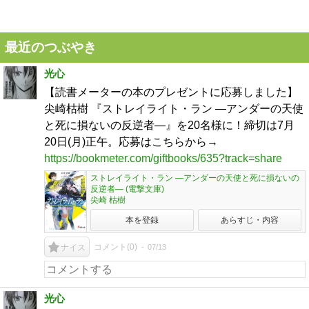
最近のつぶやき
光心
【読書メーターの本のプレゼントに応募しました】
尖崎枯樹 『ストレイライト・ラン ―アンダーの天使
と死に損ないの反逆者―』を20名様に！締切は7月
20日(月)正午。応募はこちらから→
https://bookmeter.com/giftbooks/635?track=share
ストレイライト・ラン ―アンダーの天使と死に損ないの
反逆者― (電撃文庫)
尖崎 枯樹
本を登録
あらすじ・内容
コメント(
0
)
07/13
ナイス
光心