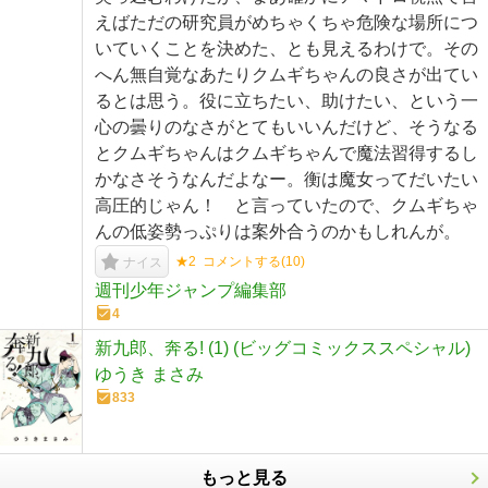
えばただの研究員がめちゃくちゃ危険な場所につ
いていくことを決めた、とも見えるわけで。その
へん無自覚なあたりクムギちゃんの良さが出てい
るとは思う。役に立ちたい、助けたい、という一
心の曇りのなさがとてもいいんだけど、そうなる
とクムギちゃんはクムギちゃんで魔法習得するし
かなさそうなんだよなー。衡は魔女ってだいたい
高圧的じゃん！ と言っていたので、クムギちゃ
んの低姿勢っぷりは案外合うのかもしれんが。
★2
コメントする(
10
)
ナイス
週刊少年ジャンプ編集部
4
新九郎、奔る! (1) (ビッグコミックススペシャル)
ゆうき まさみ
833
もっと見る