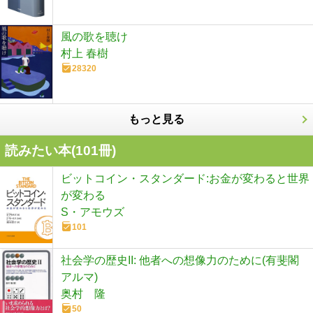
風の歌を聴け
村上 春樹
28320
もっと見る
読みたい本(
101
冊)
ビットコイン・スタンダード:お金が変わると世界
が変わる
S・アモウズ
101
社会学の歴史II: 他者への想像力のために(有斐閣
アルマ)
奥村 隆
50