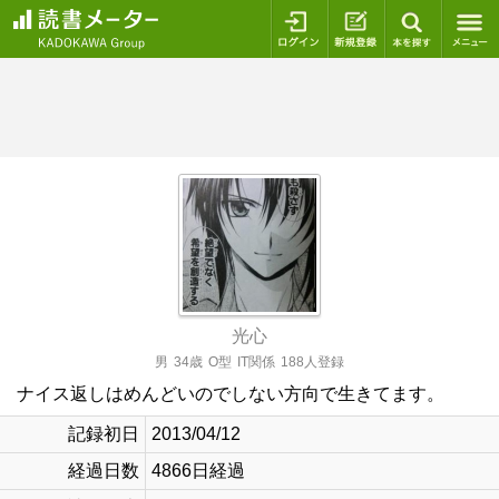
ログイン
新規登録
本を探
光心
男
34歳
O型
IT関係
188人登録
ナイス返しはめんどいのでしない方向で生きてます。
記録初日
2013/04/12
経過日数
4866日経過