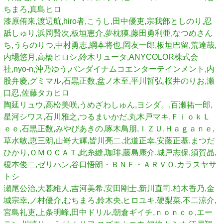
ちまろ,真島ヒロ
漆原侑来,渡辺航,hiro者,こうし,田中優吏,宗我部としのり,忍
舐しゅり,浜岡賢次,板垣恵介,夢枕獏,藤田勇利亜,なつめさん
ち,うらのりつ,中村勇志,綱本将也,岡友一郎,板垣巴留,荒達哉,
内場悠月,高橋ヒロシ,鈴木リュータ,ANYCOLOR株式会
社,nyo-n,沖乃ゆう,バンダイナムコエンターテインメント,内
股弁慶,グミマル,石黒正数,盆ノ木至,平川哲弘,桜井のりお,瀬
口忍,佐藤タカヒロ
陶延リュウ,高松美咲,うめざわしゅん,ヨシダ。,百瀬祐一郎,
星河シワス,石川雅之,つるまいかだ,丸木戸マキ,ＦｉｏｋＬ
ｅｅ,石黒正数,みやびあきの,啄木鳥朋,ＩＺＵ,Ｈａｇａｎｅ,
草水敏,恵三朗,山嵜大輝,皆川亮二,北道正幸,安藤正基,まつだ
ひかり,ＯＭＯＣＡＴ,此糸縫,珈琲,藤島康介,城戸志保,須賀晶,
榎本俊二,ゼリハン,谷口悟朗・ＢＮＦ・ＡＲＶＯ,カラスヤサ
トシ
瀬尾公治,大暮維人,吉河美希,安田剛士,新川直司,柏木香乃,金
城宗幸,ノ村優介,むちまろ,鈴木央,ヒロユキ,硬梨菜,不二涼介,
宮島礼吏,上条明峰,田中ドリル,朝倉ギイチ,ｎｏｎｃｏ,エー