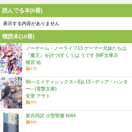
読んでる本(
0
冊)
表示する内容がありません
積読本(
10
冊)
ノーゲーム・ノーライフ13 ゲーマー兄妹たちは
『魔王』を討つ(すくう)ようです (MF文庫J)
榎宮 祐
178
86―エイティシックス―Ep.13 ─ディア・ハンタ
ー─ (電撃文庫)
安里 アサト
380
新共同訳 小型聖書 NI44
686