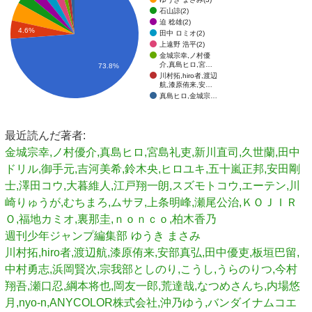
石山諒(2)
迫 稔雄(2)
4.6%
田中 ロミオ(2)
上遠野 浩平(2)
金城宗幸,ノ村優
介,真島ヒロ,宮…
73.8%
川村拓,hiro者,渡辺
航,漆原侑来,安…
真島ヒロ,金城宗…
最近読んだ著者:
金城宗幸,ノ村優介,真島ヒロ,宮島礼吏,新川直司,久世蘭,田中
ドリル,御手元,吉河美希,鈴木央,ヒロユキ,五十嵐正邦,安田剛
士,澤田コウ,大暮維人,江戸翔一朗,スズモトコウ,エーテン,川
崎りゅうが,むちまろ,ムサヲ,上条明峰,瀬尾公治,ＫＯＪＩＲ
Ｏ,福地カミオ,裏那圭,ｎｏｎｃｏ,柏木香乃
週刊少年ジャンプ編集部
ゆうき まさみ
川村拓,hiro者,渡辺航,漆原侑来,安部真弘,田中優吏,板垣巴留,
中村勇志,浜岡賢次,宗我部としのり,こうし,うらのりつ,今村
翔吾,瀬口忍,綱本将也,岡友一郎,荒達哉,なつめさんち,内場悠
月,nyo-n,ANYCOLOR株式会社,沖乃ゆう,バンダイナムコエ