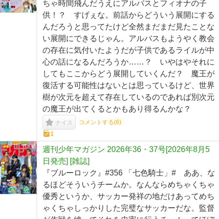
ちゃ時間飛んだうえにアルバスとフィオナの子
供！？ すげぇな。前話からどういう展開にする
んだろうと思ってたけど全然まだまだ見たことな
い展開にできるじゃん。アルバスもようやく教会
の存在に気付いたようだが子供であるライルが中
心の話になるんだろうか……？ いやはやそれに
してもここからどう展開していくんだ？ 魔王が
復活する可能性はないとは思っているけど、世界
樹が次元を超えて存在しているのであれば別次元
の魔王が出てくるとかもあり得るんかな？
コメントする(
6
)
ナイス
1
週刊少年マガジン 2026年36・37号[2026年8月5
日発売] [雑誌]
『ブルーロック』#356 「七色騎士」# ああ、な
るほどそういうチームか。なんならめちゃくちゃ
優秀というか、サッカー発祥の地だけあってめち
ゃくちゃしっかりした完璧なサッカーだな。監督