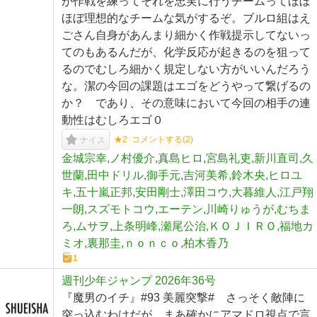
が作戦を練ってそれを忠実に行うチームってほぼ
ほぼ理想的なチームな気がするぞ。ブルロ組はえ
ごさん自身があんまり細かく作戦提示してないっ
てのもあるんだが、化学反応が起きるのを狙って
るのでむしろ細かく規定しない方がいいんだろう
な。潔の今回の課題はエゴをどうやって繋げるの
か？ であり、その意味において今回の相手の連
動性はむしろエゴ０
★2
コメントする(
2
)
ナイス
金城宗幸,ノ村優介,真島ヒロ,宮島礼吏,新川直司,久
世蘭,田中ドリル,御手元,吉河美希,鈴木央,ヒロユ
キ,五十嵐正邦,安田剛士,澤田コウ,大暮維人,江戸翔
一朗,スズモトコウ,エーテン,川崎りゅうが,むちま
ろ,ムサヲ,上条明峰,瀬尾公治,ＫＯＪＩＲＯ,福地カ
ミオ,裏那圭,ｎｏｎｃｏ,柏木香乃
1
週刊少年ジャンプ 2026年36号
『魔男のイチ』#93 美麗突撃# さっそく敵陣に
突っ込むわけだが、まあ確かにアマドロ視点で言