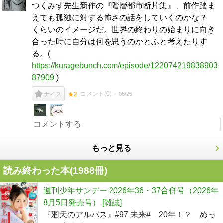
つくみず先生新作の『階層都市断片集』、前作踏ま
えても孤独に対する怖さの話をしていくのかな？
くらいのイメージだ。世界の終わりの始まりに向き
合った時に自分は何を思うのかとふと考えたりす
る。(
https://kuragebunch.com/episode/122074219838903
87909
)
コメント(
0
)
06/26
ナイス
★2
もっと見る
読み終わった本(
1988
冊)
週刊少年サンデー 2026年36・37合併号（2026年
8月5日発売号） [雑誌]
『廻天のアルバス』#97 未来# 20年！？ めっ