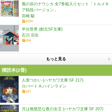
風の谷のナウシカ 全7巻箱入りセット「トルメキ
ア戦役バージョン」
宮崎 駿
2554
半分世界 (創元SF文庫)
石川 宗生
269
もっと見る
積読本(
2
冊)
人形つかい (ハヤカワ文庫 SF 217)
ロバート A.ハインライン
167
月は無慈悲な夜の女王 (ハヤカワ文庫 SF 207)