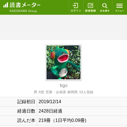
ログイン
新規登録
本を探
bgo
男
A型
営業・企画系
静岡県
10人登録
記録初日
2019/12/14
経過日数
2428日経過
読んだ本
219冊（1日平均0.09冊)