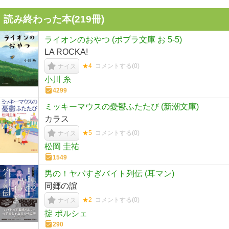
読み終わった本(
219
冊)
ライオンのおやつ (ポプラ文庫 お 5-5)
LA ROCKA!
★4
コメントする(
0
)
ナイス
小川 糸
4299
ミッキーマウスの憂鬱ふたたび (新潮文庫)
カラス
★5
コメントする(
0
)
ナイス
松岡 圭祐
1549
男の！ヤバすぎバイト列伝 (耳マン)
同郷の誼
★2
コメントする(
0
)
ナイス
掟 ポルシェ
290