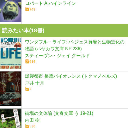
ロバート A.ハインライン
749
読みたい本(
18
冊)
ワンダフル・ライフ: バ-ジェス頁岩と生物進化の
物語 (ハヤカワ文庫 NF 236)
スティーヴン・ジェイ グールド
916
爆裂都市 長篇バイオレンス (トクマノベルズ)
戸井 十月
2
街場の文体論 (文春文庫 う 19-21)
内田 樹
530