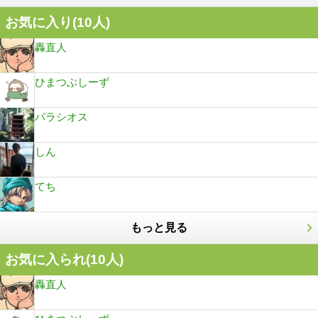
お気に入り(
10
人)
轟直人
ひまつぶしーず
パラシオス
しん
てち
もっと見る
お気に入られ(
10
人)
轟直人