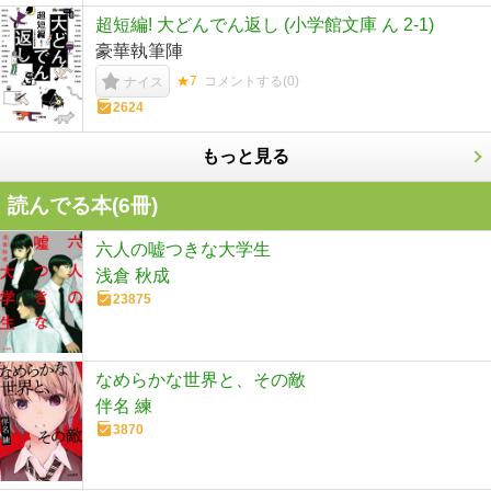
超短編! 大どんでん返し (小学館文庫 ん 2-1)
豪華執筆陣
★7
コメントする(
0
)
ナイス
2624
もっと見る
読んでる本(
6
冊)
六人の嘘つきな大学生
浅倉 秋成
23875
なめらかな世界と、その敵
伴名 練
3870