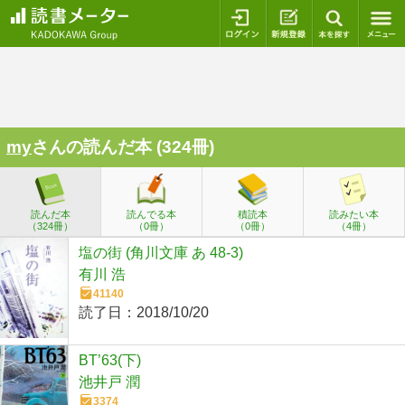
ログイン
新規登録
本を探
my
さんの読んだ本 (324冊)
読んだ本
読んでる本
積読本
読みたい本
（324冊）
（0冊）
（0冊）
（4冊）
塩の街 (角川文庫 あ 48-3)
有川 浩
41140
読了日：
2018/10/20
BT’63(下)
池井戸 潤
3374