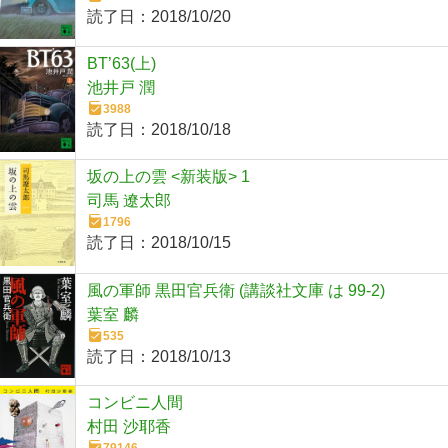
読了日：
2018/10/20
BT’63(上)
池井戸 潤
3988
読了日：
2018/10/18
坂の上の雲 <新装版> 1
司馬 遼太郎
1796
読了日：
2018/10/15
風の軍師 黒田官兵衛 (講談社文庫 は 99-2)
葉室 麟
535
読了日：
2018/10/13
コンビニ人間
村田 沙耶香