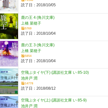
79146
読了日：
2018/10/05
鹿の王 4 (角川文庫)
上橋 菜穂子
5769
読了日：
2018/10/04
鹿の王 3 (角川文庫)
上橋 菜穂子
5854
読了日：
2018/10/04
空飛ぶタイヤ(下) (講談社文庫 い 85-10)
池井戸 潤
14778
読了日：
2018/08/12
空飛ぶタイヤ(上) (講談社文庫 い 85-9)
池井戸 潤