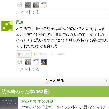
行加
ところで、肝心の息子は読んだのか？といえば…ま
ぁ元々文字を読むのが得意ではないので、読了しな
かったとは思います(^_^;) でも興味を持って親に頼ん
でくれただけでも良し✌️
コメント(
0
)
07/22
ナイス
★4
もっと見る
読み終わった本(
562
冊)
村の奇譚 里の遺風
ヤマケイの「山怪」タイプの本かと思って借りた