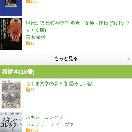
200
現代語訳 比較神話学 勇者・女神・怪物 (角川ソフ
ィア文庫)
高木 敏雄
35
もっと見る
積読本(
18
冊)
ちくま文学の森６巻 恐ろしい話
97
スキン・コレクター
ジェフリー ディーヴァー
1457