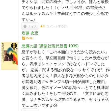
チオシは「北京の椅子」でしょうか。ほんと最後
でやられました！！(「パリ症候群」の留美子さ
んはルッキズム至上主義ぽくてこの先少し心配で
すが…)
★9
コメントする(
0
)
ナイス
近藤 史恵
2534
悪魔の話 (講談社現代新書 1039)
息子が珍しく「この本面白そうだから読みたい」
と言うので、県立図書館で借りましたw 残念なが
ら、表紙はシュトゥックではなくルドンでした
が。 悪魔に関する軽妙洒脱なエッセイですが、作
者は池内紀さん！膨大な参考文献からの引用ネタ
が其処此処にw テンプル騎士団が崩壊した理由、
魔女裁判、色のイメージの話等々…とても興味深
く読みました！そして最後の章、「文章に潜む悪
魔」はナチズムから現在に至るまで、有りうる話
で……怖いですよ😱