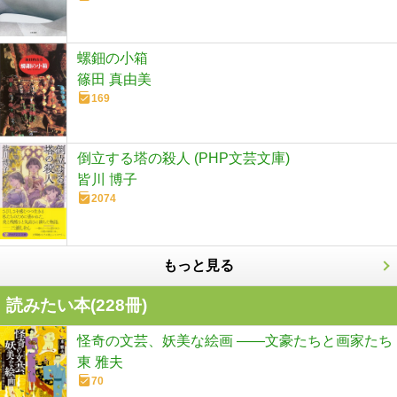
螺鈿の小箱
篠田 真由美
169
倒立する塔の殺人 (PHP文芸文庫)
皆川 博子
2074
もっと見る
読みたい本(
228
冊)
怪奇の文芸、妖美な絵画 ――文豪たちと画家たち
東 雅夫
70