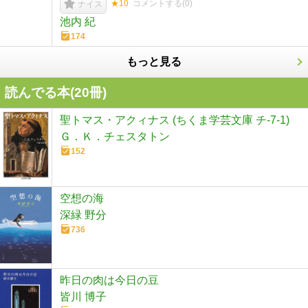
★10
コメントする(
0
)
ナイス
池内 紀
174
もっと見る
読んでる本(
20
冊)
聖トマス・アクィナス (ちくま学芸文庫 チ-7-1)
Ｇ．Ｋ．チェスタトン
152
空想の海
深緑 野分
736
昨日の肉は今日の豆
皆川 博子