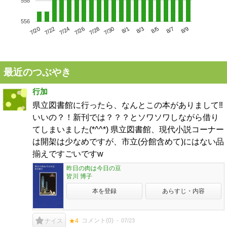
558
556
7/24
7/30
8/5
7/20
7/26
8/1
8/7
7/22
7/28
8/3
8/9
最近のつぶやき
行加
県立図書館に行ったら、なんとこの本がありまして‼️
いいの？！新刊では？？？とソワソワしながら借り
てしまいました(*^^*) 県立図書館、現代小説コーナー
は開架は少なめですが、市立(分館含めて)にはない品
揃えですごいですw
昨日の肉は今日の豆
皆川 博子
本を登録
あらすじ・内容
コメント(
0
)
07/23
ナイス
★4