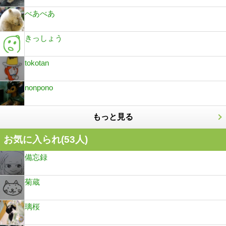
べあべあ
きっしょう
tokotan
nonpono
もっと見る
お気に入られ(
53
人)
備忘録
菊蔵
璃桜