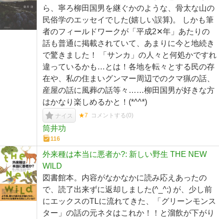
ら、寧ろ柳田国男を継ぐかのような、骨太な山の
民俗学のエッセイでした(嬉しい誤算)。 しかも筆
者のフィールドワークが「平成2‪✕‬年」あたりの
話も普通に掲載されていて、あまりに今と地続き
で驚きました！ 「サンカ」の人々と何処かですれ
違っているかも…とは！各地を転々とする民の存
在や、私の住まいグンマー周辺でのクマ猟の話、
産屋の話に風葬の話等々……柳田国男が好きな方
はかなり楽しめるかと！(*^^*)
★7
コメントする(
0
)
ナイス
筒井功
116
外来種は本当に悪者か?: 新しい野生 THE NEW
WILD
図書館本。内容がなかなかに読み応えあったの
で、読了出来ずに返却しました(^_^;) が、少し前
にエックスのTLに流れてきた、「グリーンモンス
ター」の話の元ネタはこれか！！と溜飲が下がり