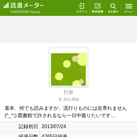
ログイン
新規登録
本を探
行加
女
53人登録
基本、何でも読みますが、流行りものには近寄れません
(^_^;) 図書館で許されるなら一日中籠りたいです…
記録初日
2013/07/24
経過日数
4765日経過