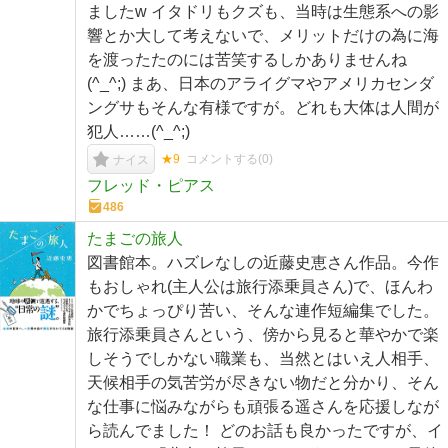
ましたw イタドリもクズも、当時は生態系への影
響とか大して考えないで、メリットだけの為に海
を渡ったたのには苦笑するしかありませんね
(^_^;) まあ、日本のアライグマやアメリカセンダ
ングサもそんな有様ですが。どれも大体は人間が
犯人……(^_^;)
★9
コメントする(
0
)
ナイス
フレッド・ピアス
486
たまごの旅人
図書館本。ハズレなしの近藤史恵さん作品。今作
もおしゃれ(主人公は旅行添乗員さん)で、ほんわ
かでちょっぴり苦い、そんな連作短編集でした。
旅行添乗員さんという、傍から見ると華やかで楽
しそうでしかない職業も、当然とはいえ人相手、
天候相手の気苦労が尽きない物だと分かり、そん
な仕事に悩みながらも頑張る遥さんを応援しなが
ら読んでました！ どのお話も良かったですが、イ