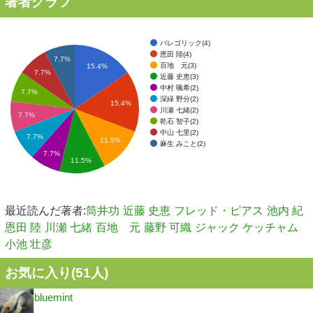
著者グラフ
パレゴリック(4)
恩田 陸(4)
7.7%
百地 元(3)
15.4%
7.7%
近藤 史恵(3)
中村 颯希(2)
7.7%
深緑 野分(2)
15.4%
川瀬 七緒(2)
7.7%
乾石 智子(2)
中山 七里(2)
7.7%
11.5%
麻生 みこと(2)
7.7%
11.5%
最近読んだ著者:
筒井功
近藤 史恵
フレッド・ピアス
池内 紀
恩田 陸
川瀬 七緒
百地 元
藤野 可織
ジャック ケッチャム
小池 壮彦
お気に入り(
51
人)
bluemint