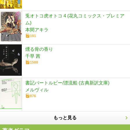
兎オトコ虎オトコ 4 (花丸コミックス・プレミア
ム)
本間アキラ
191
燻る骨の香り
千早 茜
1588
書記バートルビー/漂流船 (古典新訳文庫)
メルヴィル
876
もっと見る