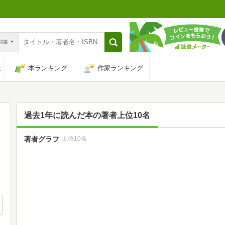
n和書
は
本ランキング
作家ランキング
過去1年に読んだ本の著者上位10名
著者グラフ
上位10名