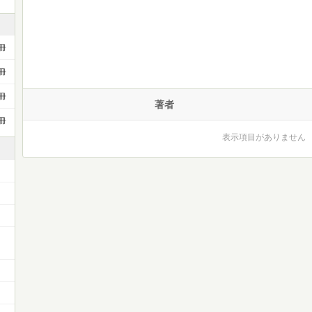
冊
冊
冊
著者
冊
表示項目がありません