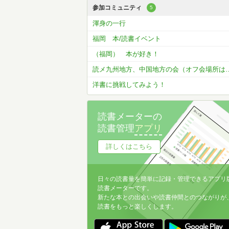
参加コミュニティ
5
渾身の一行
福岡 本/読書イベント
（福岡） 本が好き！
読メ九州地方、中国地方の
洋書に挑戦してみよう！
読書メーターの
読書管理
アプリ
詳しくはこちら
日々の読書量を簡単に記録・管理できるアプリ
読書メーターです。
新たな本との出会いや読書仲間とのつながりが
読書をもっと楽しくします。