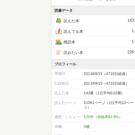
読書データ
143
読んだ本
1
読んでる本
1
積読本
226
読みたい本
プロフィール
登録日
2013/09/15（4710日経過）
記録初日
2013/09/15（4710日経過）
読んだ本
143冊（1日平均0.03冊)
読んだページ
51081ページ（1日平均10ペー
ジ）
感想・レビュー
120件（投稿率83.9%）
本棚
0棚