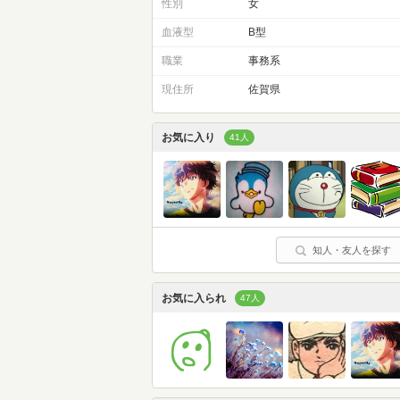
性別
女
血液型
B型
職業
事務系
現住所
佐賀県
お気に入り
41人
知人・友人を探す
お気に入られ
47人