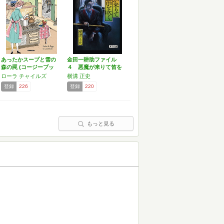
あったかスープと雪の
金田一耕助ファイル
森の罠 (コージーブッ
４ 悪魔が来りて笛を
ク…
吹く …
ローラ チャイルズ
横溝 正史
登録
226
登録
220
もっと見る