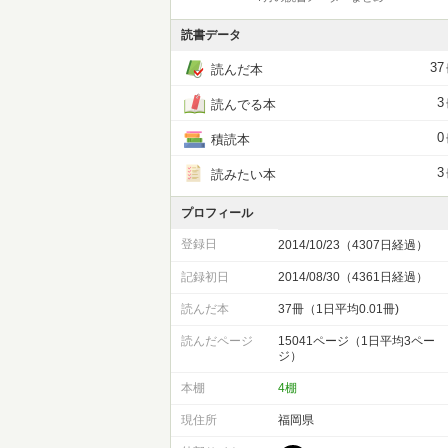
読書データ
37
読んだ本
3
読んでる本
0
積読本
3
読みたい本
プロフィール
登録日
2014/10/23（4307日経過）
記録初日
2014/08/30（4361日経過）
読んだ本
37冊（1日平均0.01冊)
読んだページ
15041ページ（1日平均3ペー
ジ）
本棚
4棚
現住所
福岡県