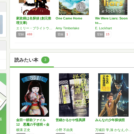
家政婦は名探偵 (創元推
One Came Home
We Were Liars: Soon
理文庫)
to…
エミリー・ブライトウェル
Amy Timberlake
E. Lockhart
登録
488
登録
1
登録
15
読みたい本
3
版
金田一耕助ファイル
営繕かるかや怪異譚
みんなの少年探偵団
12 悪魔の手毬唄＜金
田一…
、
横溝 正史
小野 不由美
万城目 学,湊 かなえ,小路 幸也,向井 湘吾,藤谷 治