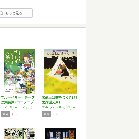
もっと見る
ブルーベリー・チーズ
水晶玉は嘘をつく? (創
は大誤算 (コージーブ
元推理文庫)
ッ…
エイヴリー エイムズ
アラン・ブラッドリー
登録
105
登録
206