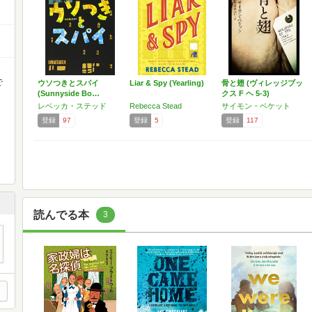
で
ウソつきとスパイ
Liar & Spy (Yearling)
骨と翅 (ヴィレッジブッ
(Sunnyside Bo…
クス F ヘ 5-3)
レベッカ・ステッド
Rebecca Stead
サイモン・ベケット
登録
97
登録
5
登録
117
読んでる本
3