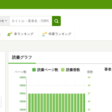
n和書
は
本ランキング
作家ランキング
読書グラフ
著者
読書ページ数
読書冊数
ページ数
冊数
15043
39
15042
38
15041
37
15040
36
15039
35