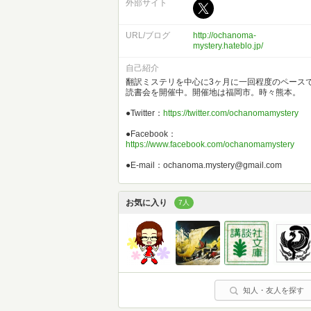
外部サイト
URL/ブログ
http://ochanoma-
mystery.hateblo.jp/
自己紹介
翻訳ミステリを中心に3ヶ月に一回程度のペース
読書会を開催中。開催地は福岡市。時々熊本。
●Twitter：
https://twitter.com/ochanomamystery
●Facebook：
https://www.facebook.com/ochanomamystery
●E-mail：ochanoma.mystery@gmail.com
お気に入り
7人
知人・友人を探す