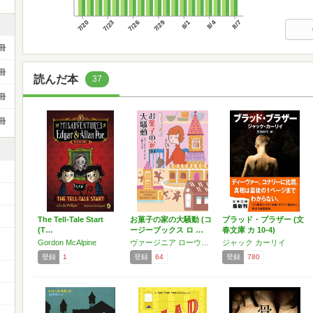
7/20
7/23
7/26
7/29
8/1
8/4
8/7
冊
冊
読んだ本
37
冊
冊
The Tell-Tale Start
お菓子の家の大騒動 (コ
ブラッド・ブラザー (文
(T…
ージーブックス ロ …
春文庫 カ 10-4)
Gordon McAlpine
ヴァージニア ローウェル
ジャック カーリイ
登録
1
登録
64
登録
780