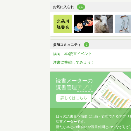
お気に入られ
7人
参加コミュニティ
2
福岡 本/読書イベント
洋書に挑戦してみよう！
読書メーターの
読書管理
アプリ
詳しくはこちら
日々の読書量を簡単に記録・管理できるアプリ
読書メーターです。
新たな本との出会いや読書仲間とのつながりが