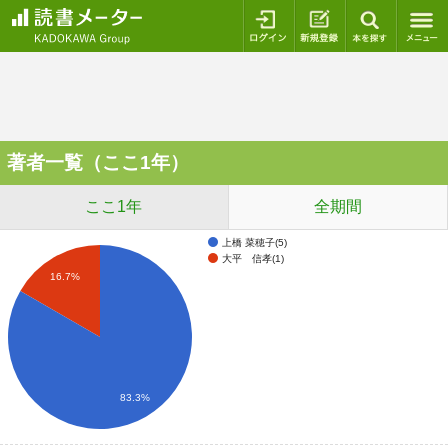
ログイン
新規登録
本を探
著者一覧（ここ1年）
ここ1年
全期間
上橋 菜穂子(5)
大平 信孝(1)
16.7%
83.3%