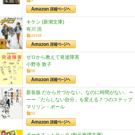
3
キケン (新潮文庫)
有川 浩
16156
ゼロから教えて発達障害
小野寺 敦子
50
新装版 だから片づかない。なのに時間がない。ー
ーー「だらしない自分」を変える７つのステップ
マリリン・ポール
52
ボーナス・トラック (創元推理文庫)