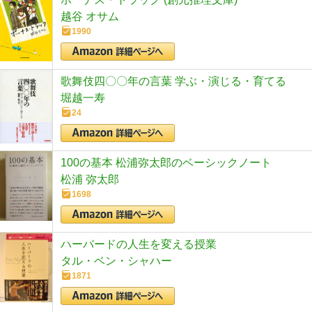
越谷 オサム
1990
歌舞伎四〇〇年の言葉 学ぶ・演じる・育てる
堀越一寿
24
100の基本 松浦弥太郎のベーシックノート
松浦 弥太郎
1698
ハーバードの人生を変える授業
タル・ベン・シャハー
1871