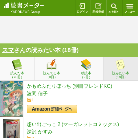
ログイン
新規登録
本を探
スマ
さんの読みたい本 (18冊)
読んだ本
読んでる本
積読本
読みたい本
（76冊）
（0冊）
（2冊）
（18冊）
かもめふたりぼっち (別冊フレンドKC)
波間 信子
1
想い出ごっこ 2 (マーガレットコミックス)
深沢 かすみ