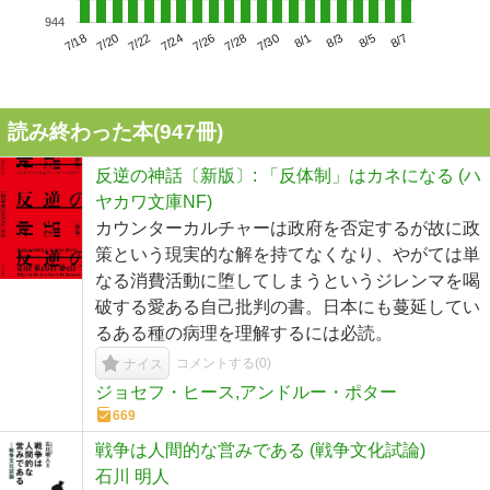
944
7/22
7/28
8/3
7/18
7/24
7/30
8/5
7/20
7/26
8/1
8/7
読み終わった本(
947
冊)
反逆の神話〔新版〕: 「反体制」はカネになる (ハ
ヤカワ文庫NF)
カウンターカルチャーは政府を否定するが故に政
策という現実的な解を持てなくなり、やがては単
なる消費活動に堕してしまうというジレンマを喝
破する愛ある自己批判の書。日本にも蔓延してい
るある種の病理を理解するには必読。
コメントする(
0
)
ナイス
ジョセフ・ヒース,アンドルー・ポター
669
戦争は人間的な営みである (戦争文化試論)
石川 明人