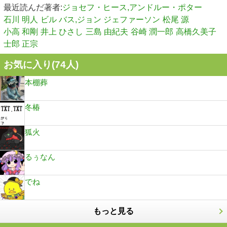
最近読んだ著者:
ジョセフ・ヒース,アンドルー・ポター
石川 明人
ビル バス,ジョン ジェファーソン
松尾 源
小高 和剛
井上 ひさし
三島 由紀夫
谷崎 潤一郎
高橋久美子
士郎 正宗
お気に入り(
74
人)
本棚葬
冬椿
狐火
るぅなん
でね
もっと見る