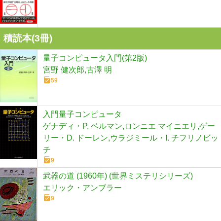
積読本(
3
冊)
量子コンピュータ入門(第2版)
宮野 健次郎,古澤 明
59
入門量子コンピュータ
ゲナディ・P. ベルマン,ロンニエ マイニエリ,ゲー
リー・D. ドーレン,ウラジミール・I. チフリノビッ
チ
9
武器の道 (1960年) (世界ミステリシリーズ)
エリック・アンブラー
9