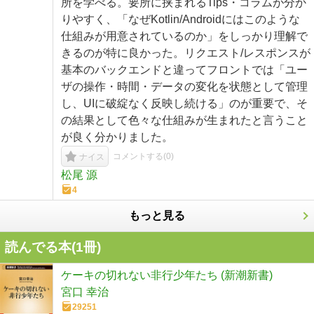
所を学べる。要所に挟まれるTips・コラムが分か
りやすく、「なぜKotlin/Androidにはこのような
仕組みが用意されているのか」をしっかり理解で
きるのが特に良かった。リクエスト/レスポンスが
基本のバックエンドと違ってフロントでは「ユー
ザの操作・時間・データの変化を状態として管理
し、UIに破綻なく反映し続ける」のが重要で、そ
の結果として色々な仕組みが生まれたと言うこと
が良く分かりました。
コメントする(
0
)
ナイス
松尾 源
4
もっと見る
読んでる本(
1
冊)
ケーキの切れない非行少年たち (新潮新書)
宮口 幸治
29251