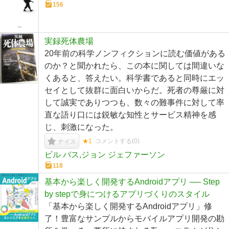
156
実録死体農場
20年前の科学ノンフィクションに読む価値がある
のか？と聞かれたら、この本に関しては間違いな
くあると、答えたい。科学書であると同時にエッ
セイとして抜群に面白いからだ。死者の尊厳に対
して誠実でありつつも、数々の難事件に対して率
直な語り口には鋭敏な知性とサービス精神を感
じ、刺激になった。
★1
コメントする(
0
)
ナイス
ビル バス,ジョン ジェファーソン
118
基本から楽しく開発するAndroidアプリ ── Step
by stepで身につけるアプリづくりのスタイル
「基本から楽しく開発するAndroidアプリ」修
了！豊富なサンプルからモバイルアプリ開発の勘