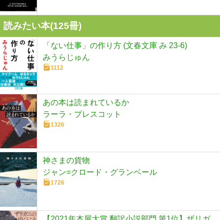
読みたい本(
125
冊)
「ない仕事」の作り方 (文春文庫 み 23-6)
みうらじゅん
1112
あの本は読まれているか
ラーラ・プレスコット
1326
神さまの貨物
ジャン=クロード・グランベール
1726
【2021年本屋大賞 翻訳小説部門 第1位】ザリガ