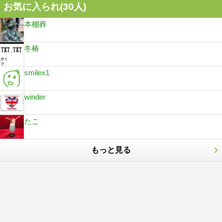
お気に入られ(
30
人)
本棚葬
冬椿
smilex1
winder
たこ
もっと見る