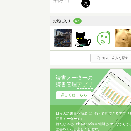
外部サイト
お気に入り
6人
知人・友人を探す
読書メーターの
読書管理
アプリ
詳しくはこちら
日々の読書量を簡単に記録・管理できるアプリ
読書メーターです。
新たな本との出会いや読書仲間とのつながりが
読書をもっと楽しくします。