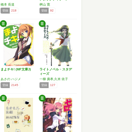
デ…
橋本 長道
桝山 寛
登録
218
登録
92
まよチキ! (MF文庫J)
ライトノベル・スタデ
ィーズ
あさの ハジメ
一柳 廣孝,久米 依子
登録
2145
登録
127