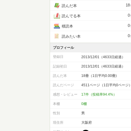
18
読んだ本
0
読んでる本
0
積読本
0
読みたい本
プロフィール
登録日
2013/12/01（4633日経過）
記録初日
2013/12/01（4633日経過）
読んだ本
18冊（1日平均0.00冊)
読んだページ
4511ページ（1日平均0ページ
感想・レビュー
17件（投稿率94.4%）
本棚
0棚
性別
男
現住所
大阪府