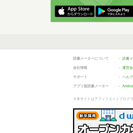
読書メーターについて
読書メ
会社情報
運営会
サポート
ヘルプ
アプリ版読書メーター
Andr
※本サイトはアフィリエイトプログ