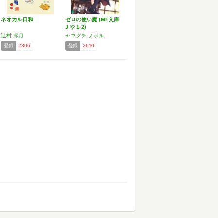
ネオカル日和
ゼロの使い魔 (MF文庫
J や 1-2)
辻村 深月
ヤマグチ ノボル
登録
2306
登録
2610