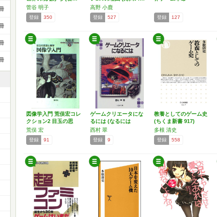
菅谷 明子
高野 小鹿
冊
登録
350
登録
527
登録
127
冊
冊
冊
図像学入門 荒俣宏コレ
ゲームクリエータにな
教養としてのゲーム史
クション2 目玉の思
るには (なるには
(ちくま新書 917)
想…
BOO…
荒俣 宏
西村 翠
多根 清史
登録
91
登録
9
登録
558
）