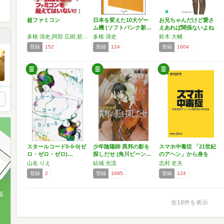
超ファミコン
日本を変えた10大ゲー
お兄ちゃんだけど愛さ
ム機 (ソフトバンク新…
えあれば関係ないよね
っ …
多根 清史,阿部 広樹,箭本 進一
多根 清史
鈴木 大輔
登録
152
登録
124
登録
1604
スタールコード0‐0‐0(ゼ
少年陰陽師 異邦の影を
スマホ中毒症 「21世紀
ロ・ゼロ・ゼロ)…
探しだせ (角川ビーン…
のアヘン」から身を
守…
山名 りえ
結城 光流
志村 史夫
登録
2
登録
1695
登録
124
版
全18件を表示
、