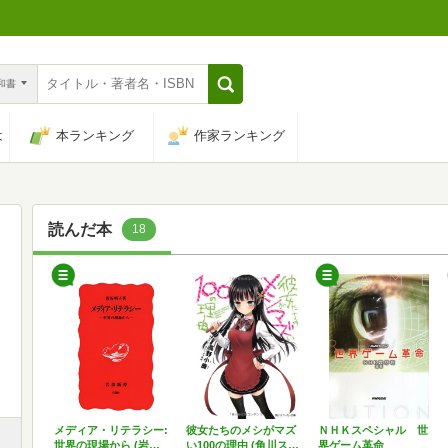
n和書
は
本ランキング
作家ランキング
読んだ本
18
メディア・リテラシー:
彼女たちのメシがマズ
ＮＨＫスペシャル 世
世界の現場から (岩…
い100の理由 (角川ス…
界ゲーム革命