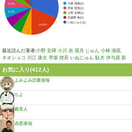
小林 湖底(1)
6.3%
早坂 啓吾(1)
6.3%
小野 玄暉(1)
武蔵野 創(1)
いぬじゅん(1)
18.8%
最近読んだ著者:
小野 玄暉
小川 糸
眉月 じゅん
小林 湖底
ネオショコ
川江 康太
早坂 啓吾
いぬじゅん
駄犬
伊与原 新
お気に入り(
412
人)
よみよみ読書速報
ちよ
轟直人
赤星琢哉