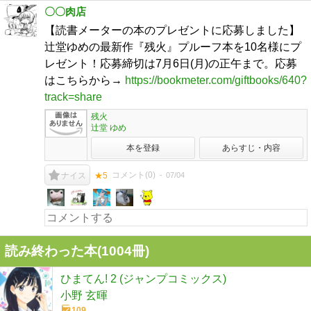
〇〇肉店
【読書メーターの本のプレゼントに応募しました】
辻堂ゆめの最新作『残火』プルーフ本を10名様にプ
レゼント！応募締切は7月6日(月)の正午まで。応募
はこちらから→
https://bookmeter.com/giftbooks/640?
track=share
残火
辻堂 ゆめ
本を登録
あらすじ・内容
コメント(
0
)
07/04
ナイス
★5
読み終わった本(
1004
冊)
ひまてん! 2 (ジャンプコミックス)
小野 玄暉
109