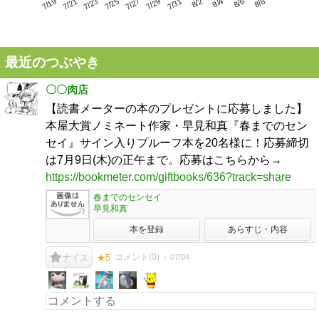
7/23
7/29
8/4
7/19
7/25
7/31
8/6
7/21
7/27
8/2
8/8
最近のつぶやき
〇〇肉店
【読書メーターの本のプレゼントに応募しました】
本屋大賞ノミネート作家・早見和真『春までのセン
セイ』サイン入りプルーフ本を20名様に！応募締切
は7月9日(木)の正午まで。応募はこちらから→
https://bookmeter.com/giftbooks/636?track=share
春までのセンセイ
早見和真
本を登録
あらすじ・内容
コメント(
0
)
07/04
ナイス
★5