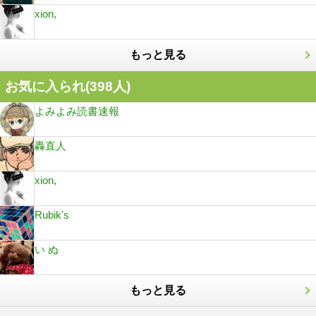
xion,
もっと見る
お気に入られ(
398
人)
よみよみ読書速報
轟直人
xion,
Rubik's
い ぬ
もっと見る