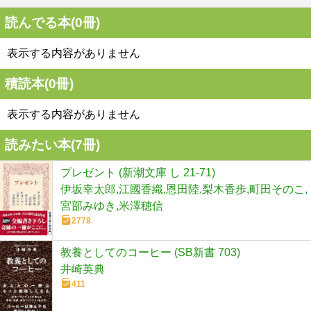
読んでる本(
0
冊)
表示する内容がありません
積読本(
0
冊)
表示する内容がありません
読みたい本(
7
冊)
プレゼント (新潮文庫 し 21-71)
伊坂幸太郎,江國香織,恩田陸,梨木香歩,町田そのこ,
宮部みゆき,米澤穂信
2778
教養としてのコーヒー (SB新書 703)
井崎英典
411