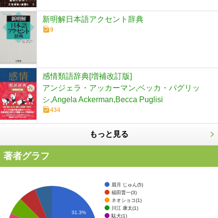
新明解日本語アクセント辞典
9
感情類語辞典[増補改訂版]
アンジェラ・アッカーマン,ベッカ・パグリッ
シ,Angela Ackerman,Becca Puglisi
434
もっと見る
著者グラフ
眉月 じゅん(5)
福田晋一(3)
ネオショコ(1)
川江 康太(1)
31.3%
駄犬(1)