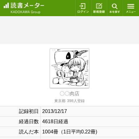
ログイン
新規登録
本を探
〇〇肉店
東京都
398人登録
記録初日
2013/12/17
経過日数
4618日経過
読んだ本
1004冊（1日平均0.22冊)