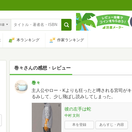
n和書
は
本ランキング
作家ランキング
巻々
さんの感想・レビュー
巻々
主人公やロー・Kよりも狂ったと噂される宮司が
るみして、少し飛ばし読みしてしまった。
彼の左手は蛇
中村 文則
本を登録
あらすじ・内容