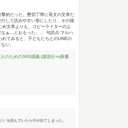
衝撃的だった。懇切丁寧に長文の文章だ
改行して読みやすい形にしたり、その場
じめ文章よりも、コピーライターのよ
なぁ…とおもった。 。 句読点 マルハ
れてみると、子どもたちとのLINEの
てない。
人のためのSNS講義 (講談社+α新書
ージ）を読んでいたら汗が出てしまった。