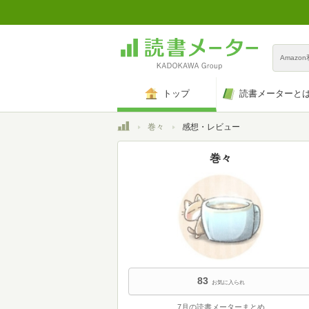
Amazo
トップ
読書メーターと
トップ
巻々
感想・レビュー
巻々
83
お気に入られ
7月の読書メーターまとめ