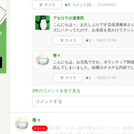
ナイス
★9
コメント(
3
)
2026/06/02
アセロラ@道東民
こんにちは～。お久しぶりです😊高里椎奈さ
ズにハマってたので、お名前を見かけてテンシ
版
ナイス
★1
06/02 15:56
、
巻々
こんにちは。お元気ですか。ボランティア関
読んでしまいました。結構カチカチな内容でし
ナイス
★1
06/03 17:45
3件のコメントを全て見る
巻々
第2版じゃない無印版も読んだけど、勉強
ネタバレ