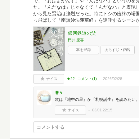
で、「おはよがんす」や「んだなハ」というのを
た。「んだなは」じゃなくて「んだなハ」と表現
から見た賢治は強烈だった。特にトシの臨終の場
っ飛ばして「南無妙法蓮華経」を連呼するシーン
銀河鉄道の父
門井 慶喜
本を登録
あらすじ・内容
ナイス
★22
コメント(
1
)
2026/02/28
巻々
次は『地中の星』か『札幌誕生』を読みたい
ナイス
03/01 22:15