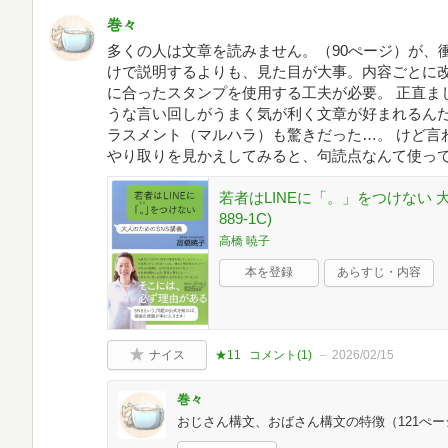
巻々
多くの人は文章を読みません。（90ぺージ）が、
けで説明するよりも、見た目が大事。内容ごとに
に合ったスタンプを使用する工夫が必要。 正直ま
うな言い回しがうまく気が利く文章が好まれるんだ
ラスメント（マルハラ）も驚きだった…。 けど言わ
やり取りを見かえしてみると、句読点なんて使っ
若者はLINEに「。」をつけない 大
889-1C)
高橋 暁子
本を登録
あらすじ・内容
ナイス
★11
コメント(
1
)
2026/02/15
巻々
おじさん構文、おばさん構文の特徴（121ぺ