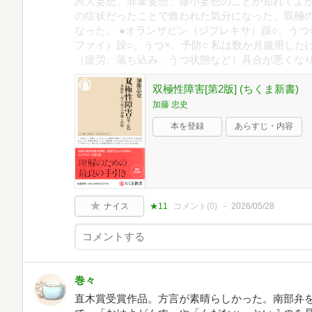
誇大妄想、罪業妄想、微小妄想のことが知れてよ
の症状だったことで救われた気分になった。双極
なった。 ●オランザピン（ジプレキサ）躁○、うつ
ファイ）躁○、うつ×、予防○ 私は数か月服用し
（疲労、落ち込み、うつ状態など）具合が悪くな
双極性障害[第2版] (ちくま新書)
加藤 忠史
本を登録
あらすじ・内容
ナイス
★11
コメント(
0
)
2026/05/28
巻々
直木賞受賞作品。方言が素晴らしかった。南部弁