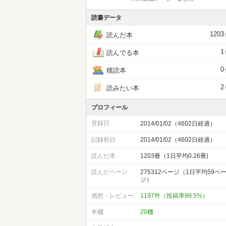
読書データ
1203
読んだ本
1
読んでる本
0
積読本
2
読みたい本
プロフィール
登録日
2014/01/02（4602日経過）
記録初日
2014/01/02（4602日経過）
読んだ本
1203冊（1日平均0.26冊)
読んだページ
275312ページ（1日平均59ペ
ジ）
感想・レビュー
1197件（投稿率99.5%）
本棚
20棚