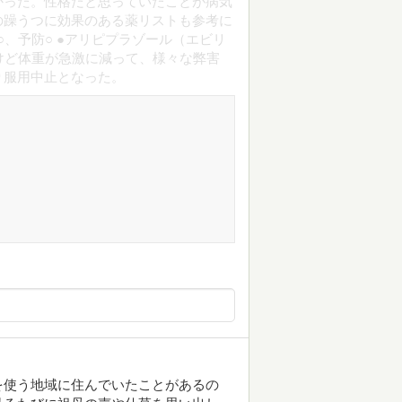
かった。性格だと思っていたことが病気
の躁うつに効果のある薬リストも参考に
○、予防○ ●アリピプラゾール（エビリ
たけど体重が急激に減って、様々な弊害
り服用中止となった。
を使う地域に住んでいたことがあるの