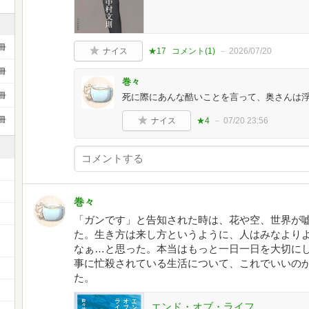
冊
ナイス
★17
コメント(
1
)
2026/07/20
冊
巻々
冊
死に際にあんな酷いことを言って、奥さんは
冊
ナイス
★4
07/20 23:56
巻々
「ガンです」と告知された時は、花や空、世界が
た。生き方は来し方というように、人はみなより
ー
なぁ…と思った。本当はもっと一日一日を大切に
事に忙殺されている生活について、これでいいの
た。
エンド・オブ・ライフ