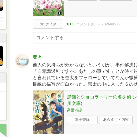
ナイス
★16
コメント(
0
)
2026/06/12
巻々
他人の気持ちが分からないという明が、事件解決
「自意識過剰ですか。あたしの事です」とか時々
と言われている恵太をフォローしていてなんか微
目線の描写が面白かった。恵太の中に入った６の
黒猫とショコラトリーの名探偵 シ
川文庫)
高里 椎奈
本を登録
あらすじ・内容