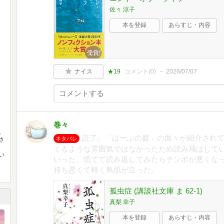
佐々 涼子
。
本を登録
あらすじ・内容
ナイス
★19
コメント(
0
)
2026/07/07
巻々
。
読了。「はーぶの庭」の面々が紹介され
ネタバレ
さ
くるような雰囲気ではなかったため読み飛ばして
い
いった。慌てて読み返してみたらテンポが悪くな
持ち悪くて軽く鳥肌が立った。
孤虫症 (講談社文庫 ま 62-1)
真梨 幸子
本を登録
あらすじ・内容