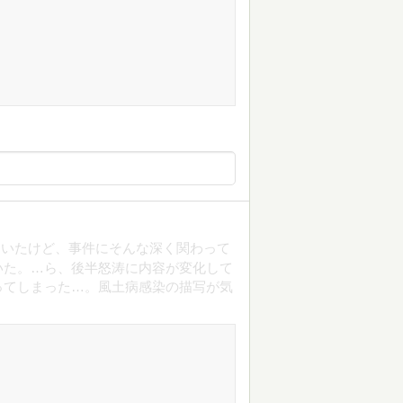
ていたけど、事件にそんな深く関わって
いた。…ら、後半怒涛に内容が変化して
ってしまった…。風土病感染の描写が気