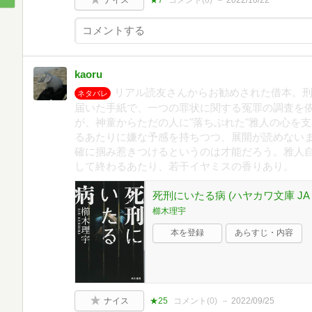
kaoru
リアル読友さんからお勧めされた借本。
ネタバレ
届いた手紙で、一つの罪状に関する冤罪の調査を
が、神童からただの人に"落ちぶれた"雅人の心を
るあたりに嫌な予感を持ちつつ、展開が読めない
確に掴み惹きつけるというのは才能だろう。雅人
して終わるあたり、若干イヤミスの香りあり。
死刑にいたる病 (ハヤカワ文庫 JA ク
櫛木理宇
本を登録
あらすじ・内容
ナイス
★25
コメント(
0
)
2022/09/25