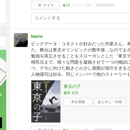
ナイス
★15
コメント(
0
)
2023/06/16
kaoru
ビックデータ・コネクトが好みだった作家さん。
た。舞台は東京オリンピックの数年後…なのでま
勉強を両立させることをスローガンとした「東京
移民法まで。様々な問題を凝縮させて一つの物語
つ、デモに向けた動きとか少し展開が強引すぎる
人物描写は好み。同じメンバーで他のストーリー
東京の子
藤井 太洋
版
本を登録
あらすじ・内容
、
ナイス
★7
コメント(
0
)
2022/10/22