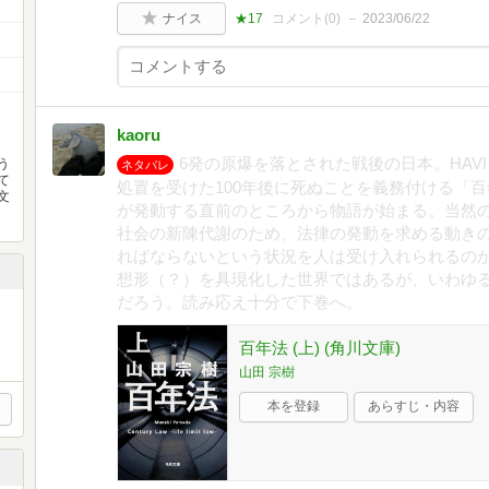
ナイス
★17
コメント(
0
)
2023/06/22
kaoru
6発の原爆を落とされた戦後の日本。HAV
う
ネタバレ
て
処置を受けた100年後に死ぬことを義務付ける「
文
が発動する直前のところから物語が始まる。当然
社会の新陳代謝のため、法律の発動を求める動き
ればならないという状況を人は受け入れられるの
想形（？）を具現化した世界ではあるが、いわゆ
だろう。読み応え十分で下巻へ。
百年法 (上) (角川文庫)
山田 宗樹
本を登録
あらすじ・内容