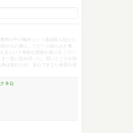
刑務所の中の榛村という連続殺人犯から
依頼された雅人。ただ一人頼られた事
支えるという奇妙な関係が成り立ってい
まま一気に読み切った。弱いところを的
自身は逃れたが、安心できない余韻を残
 8-1)