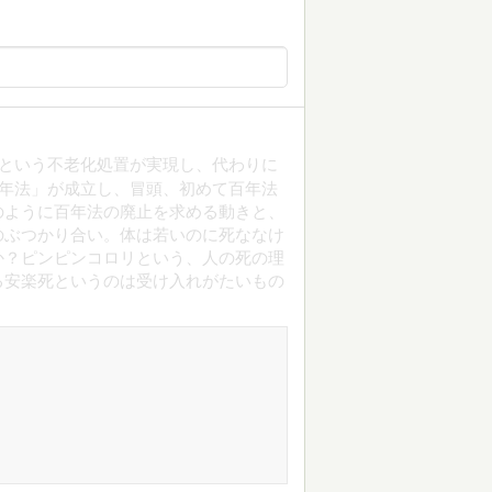
Iという不老化処置が実現し、代わりに
百年法」が成立し、冒頭、初めて百年法
のように百年法の廃止を求める動きと、
のぶつかり合い。体は若いのに死ななけ
か？ピンピンコロリという、人の死の理
る安楽死というのは受け入れがたいもの