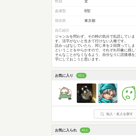
性別
女
血液型
B型
現住所
東京都
自己紹介
ジャンルを問わず、その時の気分で乱読していま
す。活字がないと生きて行けない人種です。
読みっぱなしでいたら、同じ本を２回買ってしま
ということをやらかすので、それぞれ印象に残し
そんなことがなくなるよう、自分なりに読後感を
字にしておこうと思います。
お気に入り
45人
知人・友人を探す
お気に入られ
46人