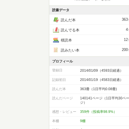
読書データ
363
読んだ本
4
読んでる本
12
積読本
200
読みたい本
プロフィール
登録日
2014/01/09（4593日経過）
記録初日
2014/01/19（4583日経過）
読んだ本
363冊（1日平均0.08冊)
読んだページ
140141ページ（1日平均30ペ
ジ）
感想・レビュー
359件（投稿率98.9%）
本棚
9棚