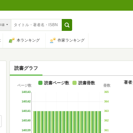
n和書
は
本ランキング
作家ランキング
読書グラフ
著者
読書ページ数
読書冊数
ページ数
冊数
140143
365
140142
364
140141
363
140140
362
140139
361