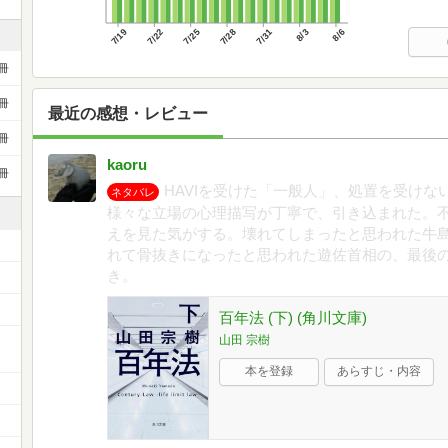
7/19
7/22
7/25
7/28
7/31
8/3
8/6
冊
冊
最近の感想・レビュー
冊
kaoru
冊
HAVIを受けた「一般人」、処置を受け
ネタバレ
様々な立場の心理描写が丁寧で、引き込まれた。
えを見た気がする。壊れてしまったと思われた牛
れて骨抜きになったと思われた遊佐首相の、最後
き。
百年法 (下) (角川文庫)
山田 宗樹
ー
本を登録
あらすじ・内容