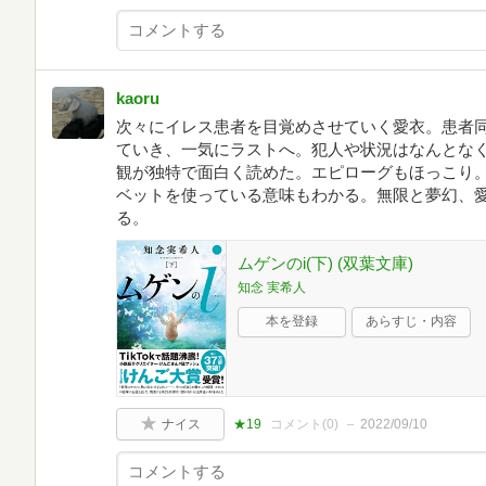
kaoru
次々にイレス患者を目覚めさせていく愛衣。患者
ていき、一気にラストへ。犯人や状況はなんとな
観が独特で面白く読めた。エピローグもほっこり
ベットを使っている意味もわかる。無限と夢幻、
る。
ムゲンのi(下) (双葉文庫)
知念 実希人
本を登録
あらすじ・内容
ナイス
★19
コメント(
0
)
2022/09/10