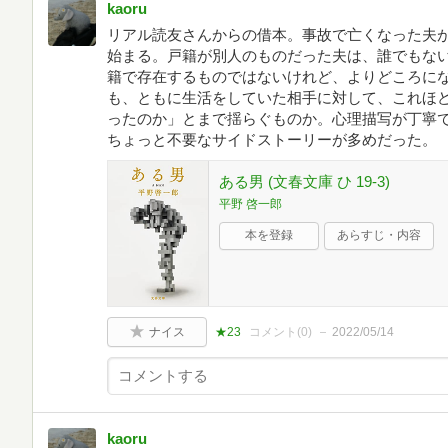
kaoru
リアル読友さんからの借本。事故で亡くなった夫
始まる。戸籍が別人のものだった夫は、誰でもな
籍で存在するものではないけれど、よりどころに
も、ともに生活をしていた相手に対して、これほ
ったのか」とまで揺らぐものか。心理描写が丁寧
ちょっと不要なサイドストーリーが多めだった。
ある男 (文春文庫 ひ 19-3)
平野 啓一郎
本を登録
あらすじ・内容
ナイス
★23
コメント(
0
)
2022/05/14
kaoru