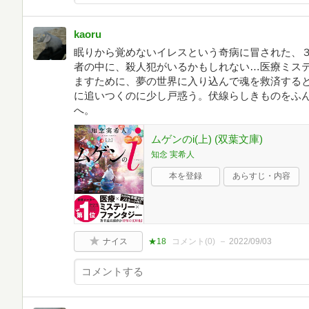
kaoru
眠りから覚めないイレスという奇病に冒された、
者の中に、殺人犯がいるかもしれない…医療ミス
ますために、夢の世界に入り込んで魂を救済する
に追いつくのに少し戸惑う。伏線らしきものをふ
へ。
ムゲンのi(上) (双葉文庫)
知念 実希人
本を登録
あらすじ・内容
ナイス
★18
コメント(
0
)
2022/09/03