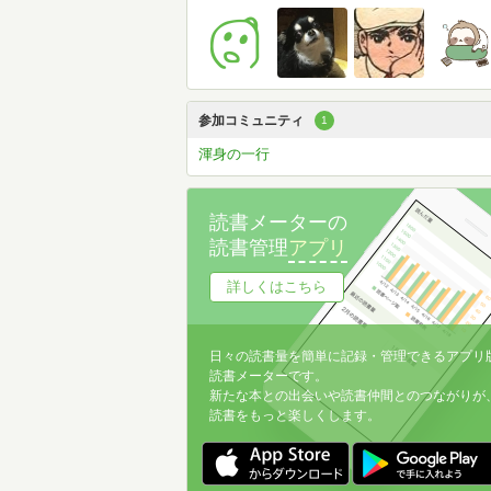
参加コミュニティ
1
渾身の一行
読書メーターの
読書管理
アプリ
詳しくはこちら
日々の読書量を簡単に記録・管理できるアプリ
読書メーターです。
新たな本との出会いや読書仲間とのつながりが
読書をもっと楽しくします。