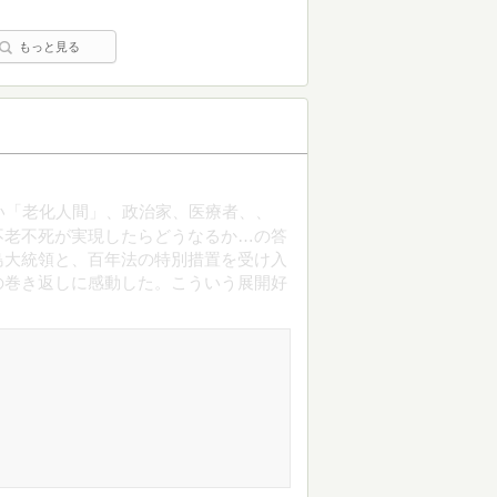
もっと見る
ない「老化人間」、政治家、医療者、、
不老不死が実現したらどうなるか…の答
島大統領と、百年法の特別措置を受け入
の巻き返しに感動した。こういう展開好