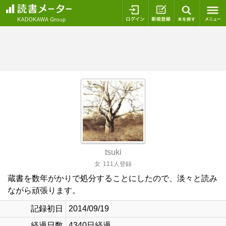
ログイン
新規登録
本を探
tsuki
女
111人登録
蔵書を数年がかりで処分することにしたので、淡々と読み
ながら頑張ります。
記録初日
2014/09/19
経過日数
4340日経過