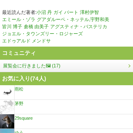
最近読んだ著者:
小沼 丹
ガイ バート
澤村伊智
エミール・ゾラ
グアダルーペ・ネッテル,宇野和美
皆川 博子
倉橋 由美子
アグスティナ・バステリカ
ジョエル・タウンズリー・ロジャーズ
エドゥアルド メンドサ
コミュニティ
展覧会に行きました🖼 (17)
お気に入り(
74
人)
雨松
茅野
29square
ゆう