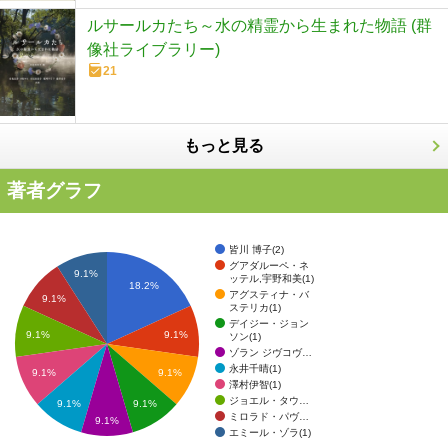
ルサールカたち～水の精霊から生まれた物語 (群
像社ライブラリー)
21
もっと見る
著者グラフ
皆川 博子(2)
グアダルーペ・ネ
9.1%
ッテル,宇野和美(1)
18.2%
アグスティナ・バ
9.1%
ステリカ(1)
デイジー・ジョン
9.1%
9.1%
ソン(1)
ゾラン ジヴコヴ…
永井千晴(1)
9.1%
9.1%
澤村伊智(1)
ジョエル・タウ…
9.1%
9.1%
ミロラド・パヴ…
9.1%
エミール・ゾラ(1)