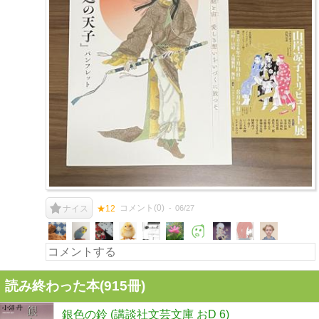
コメント(
0
)
06/27
ナイス
★12
読み終わった本(
915
冊)
銀色の鈴 (講談社文芸文庫 おD 6)