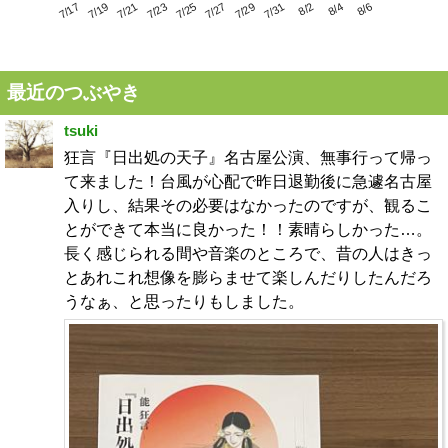
7/21
7/27
8/2
7/17
7/23
7/29
8/4
7/19
7/25
7/31
8/6
最近のつぶやき
tsuki
狂言『日出処の天子』名古屋公演、無事行って帰っ
て来ました！台風が心配で昨日退勤後に急遽名古屋
入りし、結果その必要はなかったのですが、観るこ
とができて本当に良かった！！素晴らしかった…。
長く感じられる間や音楽のところで、昔の人はきっ
とあれこれ想像を膨らませて楽しんだりしたんだろ
うなぁ、と思ったりもしました。