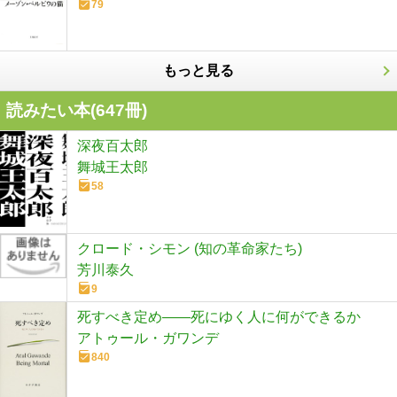
79
もっと見る
読みたい本(
647
冊)
深夜百太郎
舞城王太郎
58
クロード・シモン (知の革命家たち)
芳川泰久
9
死すべき定め――死にゆく人に何ができるか
アトゥール・ガワンデ
840