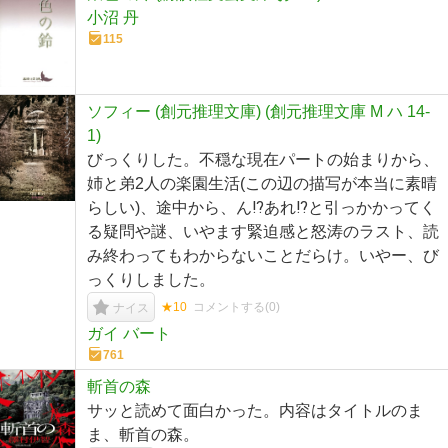
小沼 丹
115
ソフィー (創元推理文庫) (創元推理文庫 M ハ 14-
1)
びっくりした。不穏な現在パートの始まりから、
姉と弟2人の楽園生活(この辺の描写が本当に素晴
らしい)、途中から、ん⁉︎あれ⁉︎と引っかかってく
る疑問や謎、いやます緊迫感と怒涛のラスト、読
み終わってもわからないことだらけ。いやー、び
っくりしました。
★10
コメントする(
0
)
ナイス
ガイ バート
761
斬首の森
サッと読めて面白かった。内容はタイトルのま
ま、斬首の森。