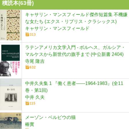
積読本(
63
冊)
キャサリン・マンスフィールド傑作短篇集 不機嫌
な女たち (エクス・リブリス・クラシックス)
キャサリン・マンスフィールド
313
ラテンアメリカ文学入門 - ボルヘス、ガルシア・
マルケスから新世代の旗手まで (中公新書 2404)
寺尾 隆吉
632
中井久夫集 1 『働く患者――1964-1983』(全11
巻・第1回)
中井 久夫
115
メーゾン・ベルビウの猫
椿實