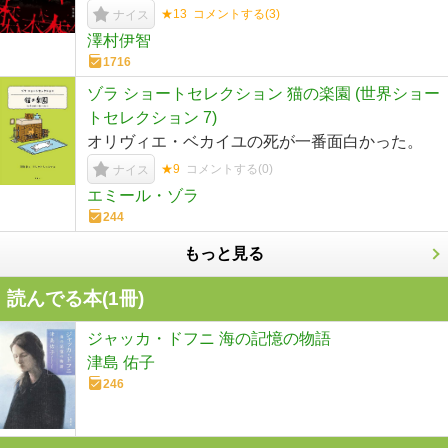
★13
コメントする(
3
)
ナイス
澤村伊智
1716
ゾラ ショートセレクション 猫の楽園 (世界ショー
トセレクション 7)
オリヴィエ・ベカイユの死が一番面白かった。
★9
コメントする(
0
)
ナイス
エミール・ゾラ
244
もっと見る
読んでる本(
1
冊)
ジャッカ・ドフニ 海の記憶の物語
津島 佑子
246