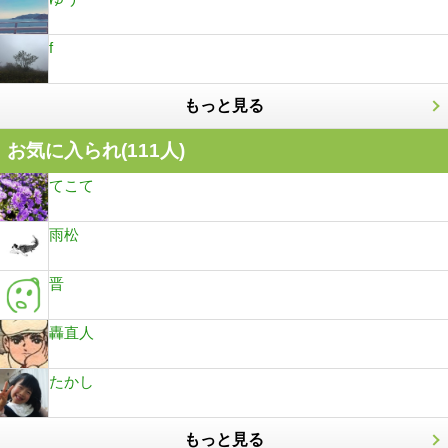
f
もっと見る
お気に入られ(
111
人)
てこて
雨松
晋
轟直人
たかし
もっと見る