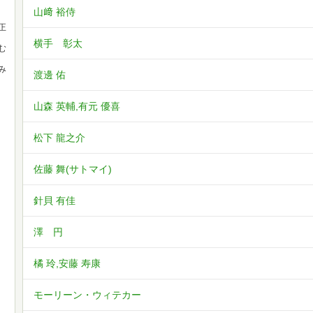
山﨑 裕侍
正
横手 彰太
む
み
渡邊 佑
山森 英輔,有元 優喜
松下 龍之介
佐藤 舞(サトマイ)
針貝 有佳
澤 円
橘 玲,安藤 寿康
モーリーン・ウィテカー