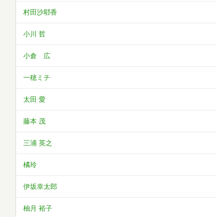
村田沙耶香
小川 哲
小倉 広
一穂ミチ
太田 愛
藤本 茂
三浦 英之
橘玲
伊坂幸太郎
柚月 裕子