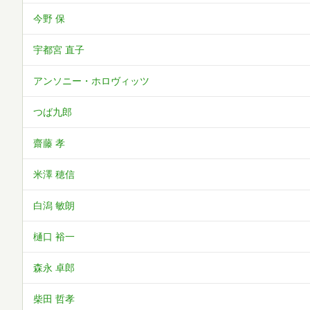
今野 保
宇都宮 直子
アンソニー・ホロヴィッツ
つば九郎
齋藤 孝
米澤 穂信
白潟 敏朗
樋口 裕一
森永 卓郎
柴田 哲孝