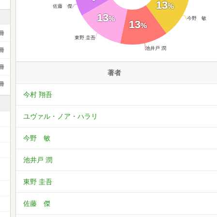
13
%
佐藤 傑
13
%
今野 敏
13
%
冊
東野 圭吾
池井戸 潤
冊
冊
著者
冊
今村 翔吾
ユヴァル・ノア・ハラリ
今野 敏
池井戸 潤
ー
東野 圭吾
佐藤 傑