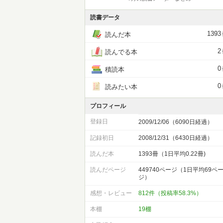
読書データ
1393
読んだ本
2
読んでる本
0
積読本
0
読みたい本
プロフィール
登録日
2009/12/06（6090日経過）
記録初日
2008/12/31（6430日経過）
読んだ本
1393冊（1日平均0.22冊)
読んだページ
449740ページ（1日平均69ペ
ジ）
感想・レビュー
812件（投稿率58.3%）
本棚
19棚