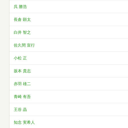
呉 勝浩
長倉 顕太
白井 智之
佐久間 宣行
小松 正
坂本 貴志
赤羽 雄二
青崎 有吾
王谷 晶
知念 実希人