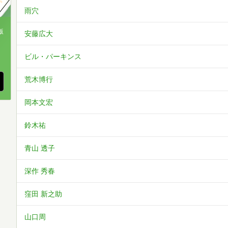
雨穴
版
安藤広大
、
ビル・パーキンス
荒木博行
岡本文宏
鈴木祐
青山 透子
深作 秀春
窪田 新之助
山口周