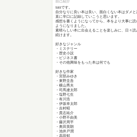
自己紹介
sasです。
自分なりに良い本は良い、面白くない本はダメと
直に辛口に記録していこうと思います。
感想を書くようになってから、本をより大事に読
ようになりました。
素晴らしい本に出会えることを楽しみに、日々読
続けます。
好きなジャンル
・ミステリー
・歴史小説
・ビジネス書
・その他興味をもった本は何でも
好きな作家
・宮部みゆき
・東野圭吾
・横山秀夫
・司馬遼太郎
・塩野七生
・有川浩
・伊坂幸太郎
・吉村昭
・貴志祐介
・小野不由美
・藤沢周平
・奥田英朗
・池井戸潤
・高田郁