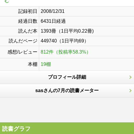
む
記録初日
2008/12/31
経過日数
6431日経過
読んだ本
1393冊（1日平均0.22冊)
読んだページ
449740（1日平均69）
感想/レビュー
812件（投稿率58.3%）
本棚
19棚
プロフィール詳細
sasさんの7月の読書メーター
読書グラフ