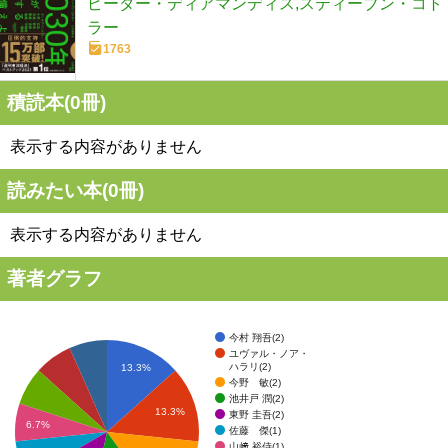
ピーター・ディアマンディス,スティーブン・コト
ラー
1763
積読本(
0
冊)
表示する内容がありません
読みたい本(
0
冊)
表示する内容がありません
著者グラフ
今村 翔吾(2)
ユヴァル・ノア・
ハラリ(2)
13.3%
今野 敏(2)
池井戸 潤(2)
13.3%
東野 圭吾(2)
6.7%
佐藤 傑(1)
山﨑 裕侍(1)