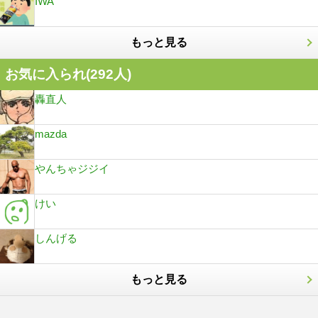
IWA
もっと見る
お気に入られ(
292
人)
轟直人
mazda
やんちゃジジイ
けい
しんげる
もっと見る