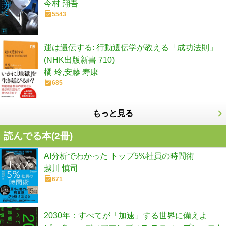
今村 翔吾
5543
運は遺伝する: 行動遺伝学が教える「成功法則」
(NHK出版新書 710)
橘 玲,安藤 寿康
685
もっと見る
読んでる本(
2
冊)
AI分析でわかった トップ5%社員の時間術
越川 慎司
671
2030年：すべてが「加速」する世界に備えよ