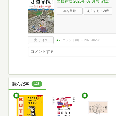
文藝春秋 2025年 07 月号 [雑誌]
本を登録
あらすじ・内容
ナイス
★2
コメント(
0
)
2025/06/28
読んだ本
128