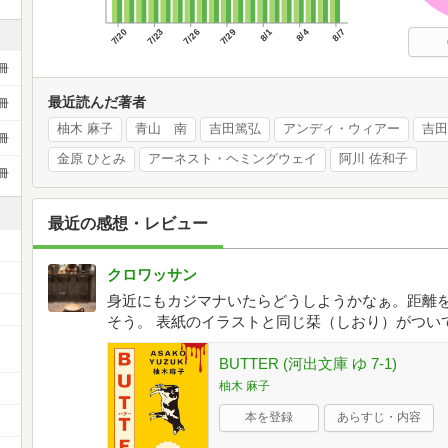
7/20
7/23
7/26
7/29
8/1
8/4
8/7
冊
最近読んだ著者
冊
柚木 麻子
青山 南
吉田篤弘
アンディ・ウィアー
吉田
冊
金原 ひとみ
アーネスト・ヘミングウェイ
阿川 佐和子
冊
最近の感想・レビュー
クロワッサン
身近にもカジマナいたらどうしようかなぁ。距離
そう。 表紙のイラストと同じ栞（しおり）がつい
BUTTER (河出文庫 ゆ 7-1)
柚木 麻子
本を登録
あらすじ・内容