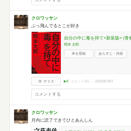
クロワッサン
ぶっ飛んでるとこが好き
自分の中に毒を持て<新装版> (青
岡本 太郎
本を登録
あらすじ・内容
ナイス
★8
コメント(
0
)
2025/07/07
クロワッサン
月内に読了できてひとあんしん