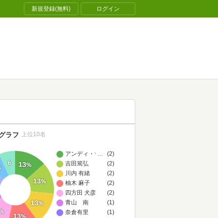
新規登録(無料)
ログイン
グラフ
上位10名
アンディ・ウィアー
…
(2)
6
吉田篤弘
(2)
13
%
6
川内 有緒
(2)
13
%
柚木 麻子
(2)
四方田 犬彦
(2)
13
青山 南
(1)
%
%
奈倉有里
(1)
13
%