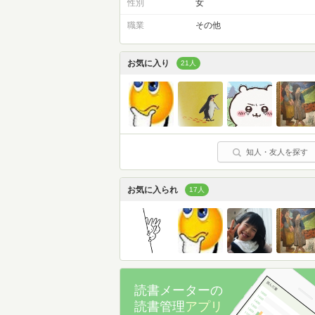
性別
女
職業
その他
お気に入り
21人
知人・友人を探す
お気に入られ
17人
読書メーターの
読書管理
アプリ