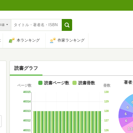
n和書
は
本ランキング
作家ランキング
読書グラフ
著者
読書ページ数
読書冊数
ページ数
冊数
40315
130
40314
129
6
40313
128
6
6
40312
127
13
40311
126