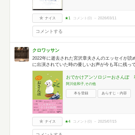
ナイス
★1
コメント(
0
)
2026/03/11
クロワッサン
2022年に逝去された宮沢章夫さんのエッセイが読
に出演されていた時の優しいお声が今も耳に残っ
おでかけアンソロジーおさんぽ 私
阿川佐和子,その他
本を登録
あらすじ・内容
ナイス
★4
コメント(
0
)
2025/07/15