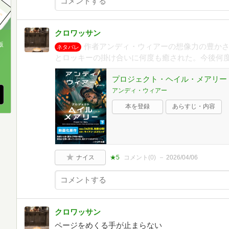
クロワッサン
版
作者アンディ・ウィアーの想像力の豊かさ
ネタバレ
とロッキーの掛け合いに何度も癒された。今後何
、
プロジェクト・ヘイル・メアリー 下
アンディ・ウィアー
本を登録
あらすじ・内容
ナイス
★5
コメント(
0
)
2026/04/06
クロワッサン
ページをめくる手が止まらない