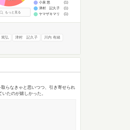
小泉 悠
(1)
津村 記久子
(1)
もっと見る
ヤマザキマリ
(1)
 篤弘
津村 記久子
川内 有緒
を取らなきゃと思いつつ、引き寄せられ
ていたのが嬉しかった。