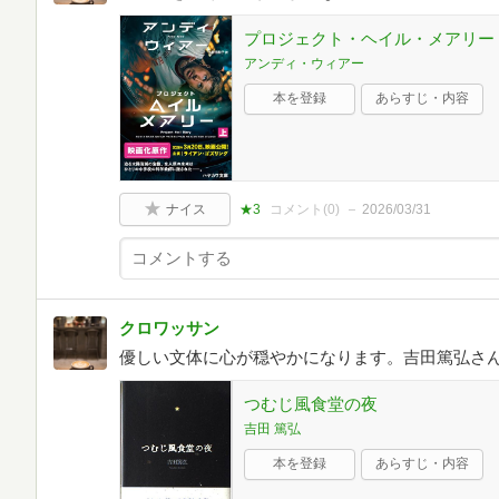
プロジェクト・ヘイル・メアリー 上
アンディ・ウィアー
本を登録
あらすじ・内容
ナイス
★3
コメント(
0
)
2026/03/31
クロワッサン
優しい文体に心が穏やかになります。吉田篤弘さ
つむじ風食堂の夜
吉田 篤弘
本を登録
あらすじ・内容