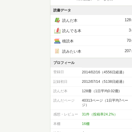
読書データ
128
読んだ本
3
読んでる本
70
積読本
207
読みたい本
プロフィール
登録日
2014/02/16（4556日経過）
記録初日
2012/07/14（5138日経過）
読んだ本
128冊（1日平均0.02冊)
読んだページ
40313ページ（1日平均7ペー
ジ）
感想・レビュー
31件（投稿率24.2%）
本棚
16棚