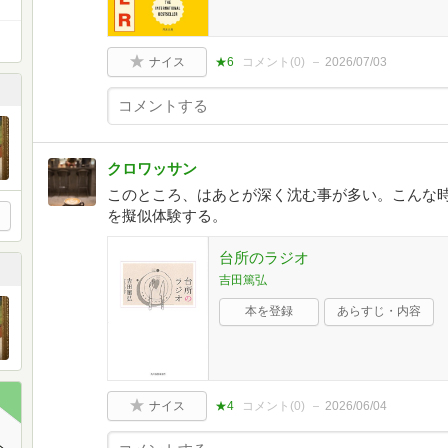
ナイス
★6
コメント(
0
)
2026/07/03
クロワッサン
このところ、はあとが深く沈む事が多い。こんな
を擬似体験する。
台所のラジオ
吉田篤弘
本を登録
あらすじ・内容
ナイス
★4
コメント(
0
)
2026/06/04