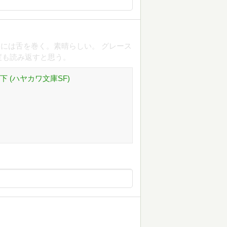
には舌を巻く。素晴らしい。 グレース
度も読み返すと思う。
 (ハヤカワ文庫SF)