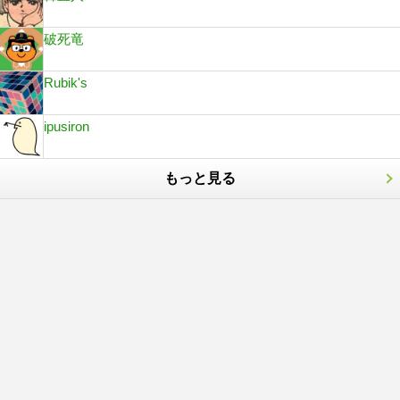
破死竜
Rubik's
ipusiron
もっと見る