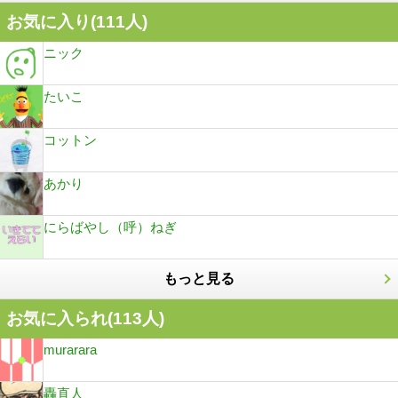
お気に入り(
111
人)
ニック
たいこ
コットン
あかり
にらばやし（呼）ねぎ
もっと見る
お気に入られ(
113
人)
murarara
轟直人