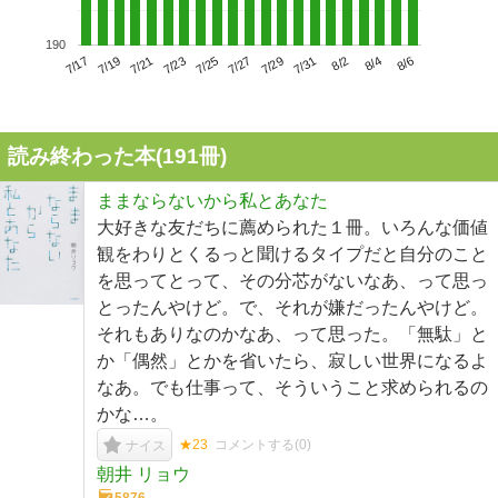
190
7/21
7/27
8/2
7/17
7/23
7/29
8/4
7/19
7/25
7/31
8/6
読み終わった本(
191
冊)
ままならないから私とあなた
大好きな友だちに薦められた１冊。いろんな価値
観をわりとくるっと聞けるタイプだと自分のこと
を思ってとって、その分芯がないなあ、って思っ
とったんやけど。で、それが嫌だったんやけど。
それもありなのかなあ、って思った。「無駄」と
か「偶然」とかを省いたら、寂しい世界になるよ
なあ。でも仕事って、そういうこと求められるの
かな…。
★23
コメントする(
0
)
ナイス
朝井 リョウ