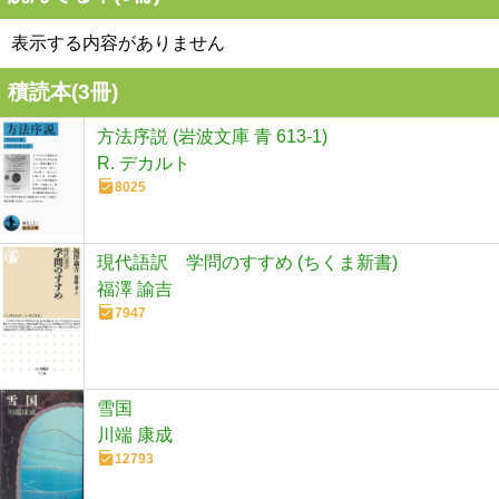
表示する内容がありません
積読本(
3
冊)
方法序説 (岩波文庫 青 613-1)
R. デカルト
8025
現代語訳 学問のすすめ (ちくま新書)
福澤 諭吉
7947
雪国
川端 康成
12793