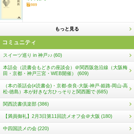
989
もっと見る
コミュニティ
スイーツ巡り in 神戸♪♪ (60)
本話会（読書会もどきの座談会）＠関西阪急沿線（大阪梅
田・京都・神戸三宮・WEB開催） (609)
（本の茶話会(≠読書会)・京都-奈良-大阪-神戸-姫路-岡山-高
松-徳島）本が好きな方ひっそりと関西圏で (685)
関西読書倶楽部 (386)
【満員御礼】2月3日第11回読メオフ会＠大阪 (180)
中四国読メの会 (220)