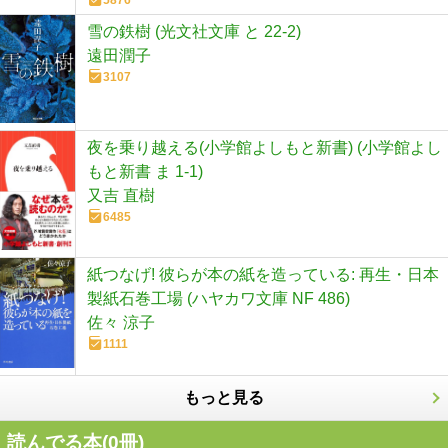
5876
雪の鉄樹 (光文社文庫 と 22-2)
遠田潤子
3107
夜を乗り越える(小学館よしもと新書) (小学館よし
もと新書 ま 1-1)
又吉 直樹
6485
紙つなげ! 彼らが本の紙を造っている: 再生・日本
製紙石巻工場 (ハヤカワ文庫 NF 486)
佐々 涼子
1111
もっと見る
読んでる本(
0
冊)