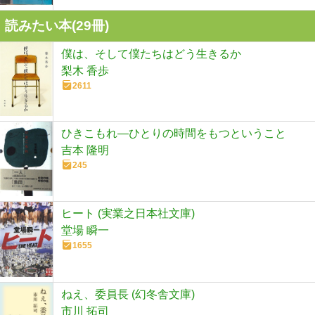
読みたい本(
29
冊)
僕は、そして僕たちはどう生きるか
梨木 香歩
2611
ひきこもれ―ひとりの時間をもつということ
吉本 隆明
245
ヒート (実業之日本社文庫)
堂場 瞬一
1655
ねえ、委員長 (幻冬舎文庫)
市川 拓司