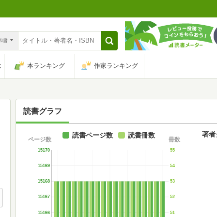
n和書
は
本ランキング
作家ランキング
読書グラフ
著者
読書ページ数
読書冊数
ページ数
冊数
15170
55
15169
54
15168
53
15167
52
15166
51