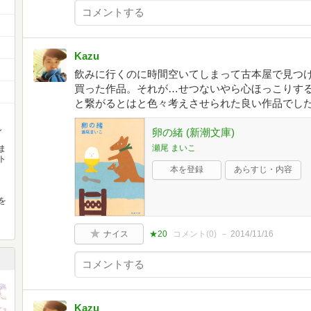
Kazu
飲みに行くのに時間空いてしまって古本屋で見つ
買った作品。それが…せつないやら心ほっこりす
と繋がるとはと色々考えさせられた良い作品でし
し
卵の緒 (新潮文庫)
瀬尾 まいこ
ま
ト
本を登録
あらすじ・内容
を
ナイス
★20
コメント(
0
)
2014/11/16
Kazu