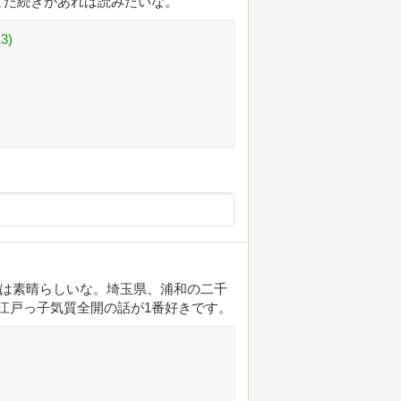
また続きがあれば読みたいな。
3)
アは素晴らしいな。埼玉県、浦和の二千
^江戸っ子気質全開の話が1番好きです。