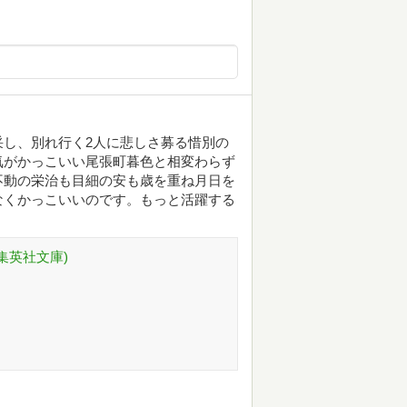
し、別れ行く2人に悲しさ募る惜別の
気がかっこいい尾張町暮色と相変わらず
不動の栄治も目細の安も歳を重ね月日を
なくかっこいいのです。もっと活躍する
(集英社文庫)