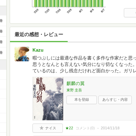
7/20
7/23
7/26
7/29
8/1
8/4
8/7
冊
冊
最近の感想・レビュー
冊
Kazu
冊
暇つぶしには最適な作品を書く多作な作家だと思
思うとなんとも言えない気分になり切なくなった
ているのは、少し残念だけれど面白かった。ガリ
麒麟の翼
東野 圭吾
本を登録
あらすじ・内容
ナイス
★22
コメント(
0
)
2014/11/18