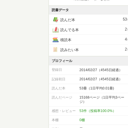
読書データ
53
読んだ本
2
読んでる本
4
積読本
2
読みたい本
プロフィール
登録日
2014/02/27（4545日経過）
記録初日
2014/02/27（4545日経過）
読んだ本
53冊（1日平均0.01冊)
読んだページ
15168ページ（1日平均3ペー
ジ）
感想・レビュー
53件（投稿率100.0%）
本棚
0棚