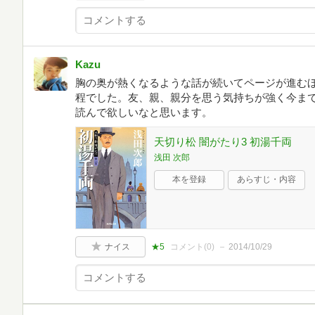
Kazu
胸の奥が熱くなるような話が続いてページが進む
程でした。友、親、親分を思う気持ちが強く今ま
読んで欲しいなと思います。
天切り松 闇がたり3 初湯千両
浅田 次郎
本を登録
あらすじ・内容
ナイス
★5
コメント(
0
)
2014/10/29