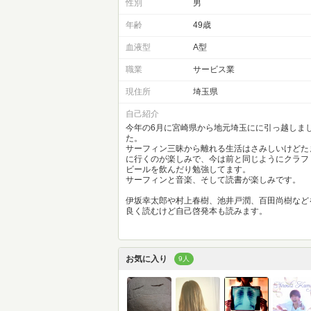
性別
男
年齢
49歳
血液型
A型
職業
サービス業
現住所
埼玉県
自己紹介
今年の6月に宮崎県から地元埼玉にに引っ越しま
た。
サーフィン三昧から離れる生活はさみしいけどた
に行くのが楽しみで、今は前と同じようにクラフ
ビールを飲んだり勉強してます。
サーフィンと音楽、そして読書が楽しみです。
伊坂幸太郎や村上春樹、池井戸潤、百田尚樹など
良く読むけど自己啓発本も読みます。
お気に入り
9人