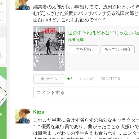
編集者の太郎が良い味出してて、浅田次郎という
む(笑)ふざけた質問にバッサバッサ切る浅田次郎
面白いけど、これもお勧めです^_^
世の中それほど不公平じゃない 浅
浅田 次郎
本を登録
あらすじ・内容
ナイス
★8
コメント(
0
)
2014/11/13
Kazu
版
これまた半沢に負けず劣らずの強烈なキャラクタ
^_^ 優秀な銀行員であり、曲がったことが大嫌い
、
は目覚ましがわりの平手さえも食らわす …エンタ