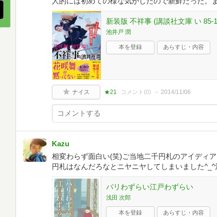
人的には初めての様な気がしたので新鮮だった。
新装版 不祥事 (講談社文庫 い 85-1
池井戸 潤
本を登録
あらすじ・内容
ナイス
★21
コメント(
0
)
2014/11/06
Kazu
相変わらず面白い(笑)ご当地二千円札のアイディ
円札はなんだろなとニヤニヤしてしまいました^_
パリわずらい江戸わずらい
浅田 次郎
本を登録
あらすじ・内容