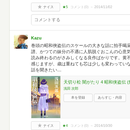
ナイス
★5
コメント(
0
)
2014/11/02
Kazu
巻頭の昭和俠盗伝のスケールの大きな話に拍手喝采
譜、かつての妹分の不遇に人肌脱ぐおこんの心意
読み終わるのがさみしくなる良作ばかりです。黄
感じますが、歳は重ねても芯は少しも変わってい
話を聞きたい…
天切り松 闇がたり 4 昭和侠盗伝 
浅田 次郎
本を登録
あらすじ・内容
ナイス
★4
コメント(
0
)
2014/10/30