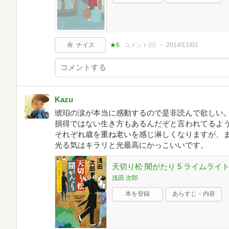
ナイス
★6
コメント(
0
)
2014/11/03
Kazu
琥珀の涙が本当に感動するので是非読んで欲しい
損得ではない生き方もあるんだぞと言われてるよ
それぞれ歳を重ね老いを感じ淋しくなりますが、
光る気はキラリと光最高にかっこいいです。
天切り松 闇がたり 5 ライムライ
浅田 次郎
本を登録
あらすじ・内容