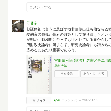
こきよ
朝廷祭祀は言うに及ばず検非違使出仕も儘ならぬ
醍醐帝の鎮魂が幕府の政策として在り続けたとい
が明治、昭和期に至っても行われている事からし
府財政史論考に留まらず、研究史論考にも踏み込
広めるにあたり重要であろう。
室町幕府論 (講談社選書メチエ 486
早島 大祐
本を登録
あらすじ・内容
ナイス
★59
コメント(
0
)
2016/11/13