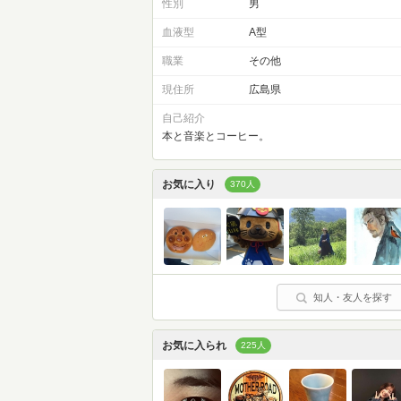
性別
男
血液型
A型
職業
その他
現住所
広島県
自己紹介
本と音楽とコーヒー。
お気に入り
370人
知人・友人を探す
お気に入られ
225人