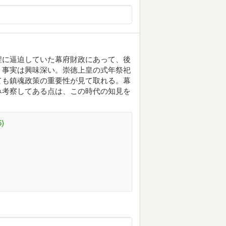
程に逼迫していた幕府財政にあって、後
う事実は興味深い。崇徳上皇の式年祭祀
ても鎮魂政策の重要性が見て取れる。幕
み考察してある点は、この時代の知見を
)