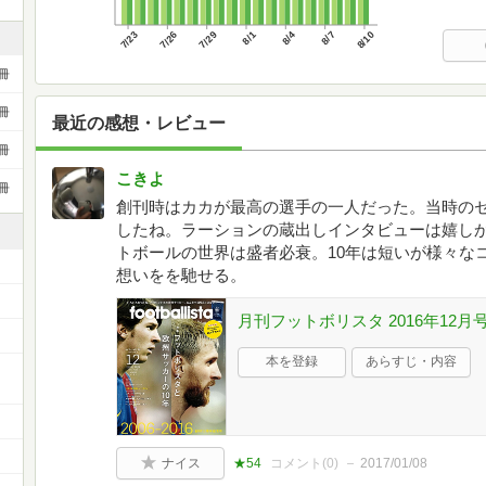
7/23
7/26
7/29
8/1
8/4
8/7
8/10
冊
冊
最近の感想・レビュー
冊
こきよ
冊
創刊時はカカが最高の選手の一人だった。当時の
したね。ラーションの蔵出しインタビューは嬉し
トボールの世界は盛者必衰。10年は短いが様々な
想いをを馳せる。
月刊フットボリスタ 2016年12月
本を登録
あらすじ・内容
ナイス
★54
コメント(
0
)
2017/01/08