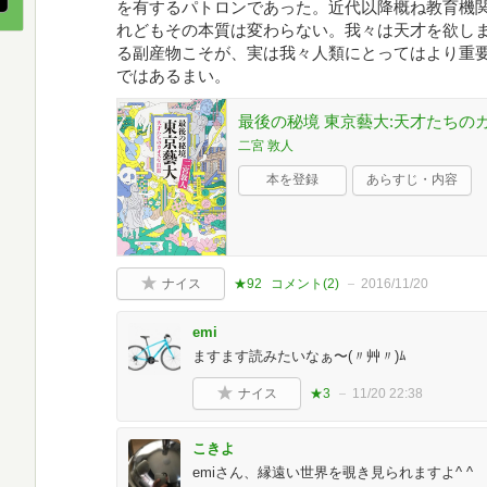
を有するパトロンであった。近代以降概ね教育機
れどもその本質は変わらない。我々は天才を欲し
る副産物こそが、実は我々人類にとってはより重
ではあるまい。
最後の秘境 東京藝大:天才たちの
二宮 敦人
本を登録
あらすじ・内容
ナイス
★92
コメント(
2
)
2016/11/20
emi
ますます読みたいなぁ〜(〃艸〃)ﾑ
ナイス
★3
11/20 22:38
こきよ
emiさん、縁遠い世界を覗き見られますよ^ ^