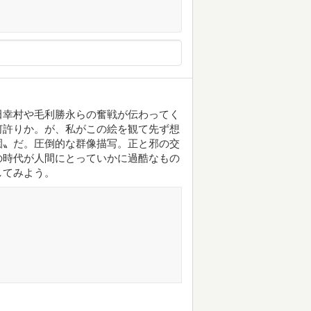
田幸村や毛利勝永らの奮戦が伝わってく
何許りか。が、私がこの絵を観て先ず想
園〟だ。圧倒的な群像描写。正と邪の交
の時代が人間にとっていかに過酷なもの
してみよう。