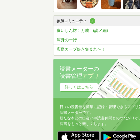
参加コミュニティ
3
食いしん坊！万歳！(読メ編)
渾身の一行
広島カープ好き集まれ〜！
読書メーターの
読書管理
アプリ
詳しくはこちら
日々の読書量を簡単に記録・管理できるアプリ
読書メーターです。
新たな本との出会いや読書仲間とのつながりが
読書をもっと楽しくします。