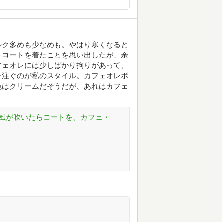
ルク多めも少なめも。やはり寒くなると
チコートを着たことを思い出したが、余
フェオレには少しばかり拘りがあって、
を注ぐのが私のスタイル。カフェオレボ
色はクリームだそうだが、あれはカフェ
0月号 [風が吹いたらコートを、カフェ・