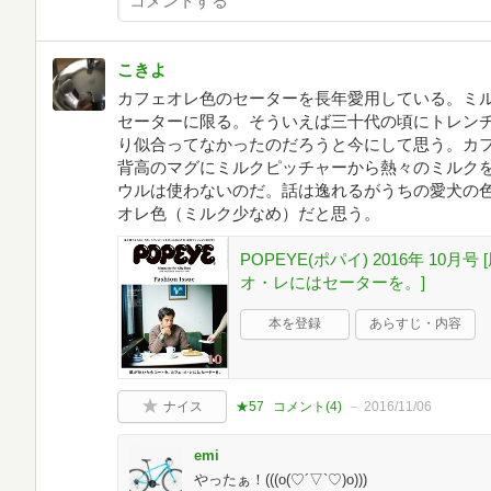
こきよ
カフェオレ色のセーターを長年愛用している。ミ
セーターに限る。そういえば三十代の頃にトレン
り似合ってなかったのだろうと今にして思う。カ
背高のマグにミルクピッチャーから熱々のミルク
ウルは使わないのだ。話は逸れるがうちの愛犬の
オレ色（ミルク少なめ）だと思う。
POPEYE(ポパイ) 2016年 1
オ・レにはセーターを。]
本を登録
あらすじ・内容
ナイス
★57
コメント(
4
)
2016/11/06
emi
やったぁ！(((o(♡´▽`♡)o)))