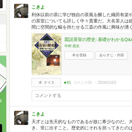
こきよ
利休以前の茶に学び独自の茶風を醸した織田有楽
の茶室についても詳しく中々貴重だ。大名茶人は
間に空間的な幅を持たせる三斎の作風に興味が湧
図説茶室の歴史: 基礎がわかるQ&
中村 昌生
本を登録
あらすじ・内容
ナイス
★61
コメント(
0
)
2016/11/23
版
、
こきよ
天才とは先天的なものであるが故に希少なのだ。
き、世に出すこと。歴史的にそれを担ってきたの