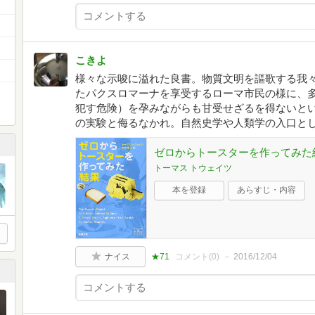
こきよ
様々な示唆に溢れた良書。物質文明を謳歌する我
たパクスロマーナを享受するローマ市民の様に、
犯す危険）を孕みながらも甘受せざるを得ないと
の実験と侮るなかれ。自然史学や人類学の入口と
ゼロからトースターを作ってみた結
トーマス トウェイツ
本を登録
あらすじ・内容
ナイス
★71
コメント(
0
)
2016/12/04