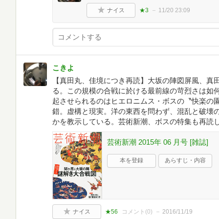
ナイス
★3
11/20 23:09
こきよ
【真田丸、佳境につき再読】大坂の陣図屏風、真
る。この規模の合戦に於ける最前線の苛烈さは如
起させられるのはヒエロニムス・ボスの〝快楽の
錯。虚構と現実。洋の東西を問わず、混乱と破壊
かを教示している。芸術新潮、ボスの特集も再読
芸術新潮 2015年 06 月号 [雑誌]
本を登録
あらすじ・内容
ナイス
★56
コメント(
0
)
2016/11/19