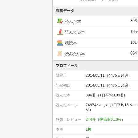
読書データ
396
読んだ本
135
読んでる本
181
積読本
664
読みたい本
プロフィール
登録日
2014/05/11（4475日経過）
記録初日
2014/05/11（4475日経過）
読んだ本
396冊（1日平均0.09冊)
読んだページ
74974ページ（1日平均16ペー
ジ）
感想・レビュー
244件（投稿率61.6%）
本棚
1棚