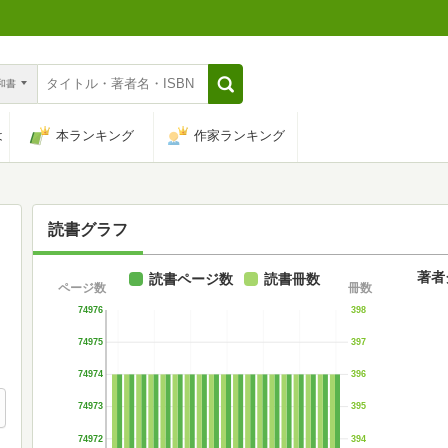
n和書
は
本ランキング
作家ランキング
読書グラフ
著者
読書ページ数
読書冊数
ページ数
冊数
74976
398
74975
397
74974
396
74973
395
74972
394