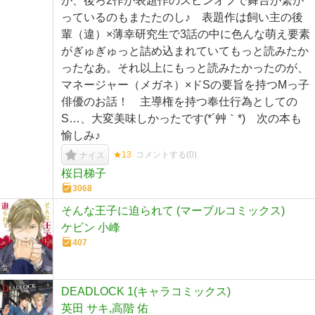
が、後ろ2作が表題作のスピンオフで舞台が繋が
っているのもまたたのし♪ 表題作は飼い主の後
輩（違）×薄幸研究生で3話の中に色んな萌え要素
がぎゅぎゅっと詰め込まれていてもっと読みたか
ったなあ。それ以上にもっと読みたかったのが、
マネージャー（メガネ）×ドSの要旨を持つMっ子
俳優のお話！ 主導権を持つ奉仕行為としての
S…、大変美味しかったです(*´艸｀*) 次の本も
愉しみ♪
★13
コメントする(
0
)
ナイス
桜日梯子
3068
そんな王子に迫られて (マーブルコミックス)
ケビン 小峰
407
DEADLOCK 1(キャラコミックス)
英田 サキ,高階 佑