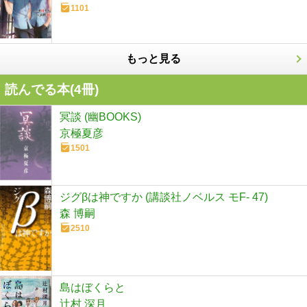
1101
もっと見る
読んでる本(
4
冊)
冥談 (幽BOOKS)
京極夏彦
1501
ジグβは神ですか (講談社ノベルス モF- 47)
森 博嗣
2510
島はぼくらと
辻村 深月