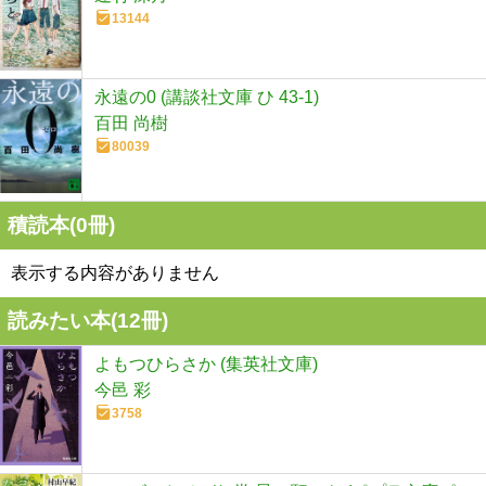
13144
永遠の0 (講談社文庫 ひ 43-1)
百田 尚樹
80039
積読本(
0
冊)
表示する内容がありません
読みたい本(
12
冊)
よもつひらさか (集英社文庫)
今邑 彩
3758