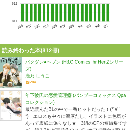
812
811
7/22
7/28
8/3
7/18
7/24
7/30
8/5
7/20
7/26
8/1
8/7
読み終わった本(
812
冊)
バクダン●ヘブン (H&C Comics ihr HertZシリー
ズ)
鹿乃 しうこ
284
年下彼氏の恋愛管理癖 (バンブーコミックス Qpa
コレクション)
最近読んだBLの中で一番ヒットだった！(*´∀｀
*) エロスも中々に濃厚だし、イラストに色気が
あって表紙に偽りなし★ 3組のCPの短編集です