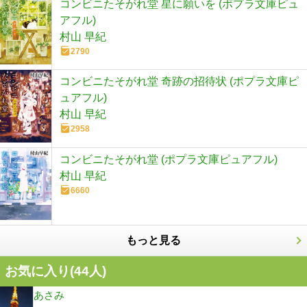
コンビニたそがれ堂 星に願いを (ポプラ文庫ピュ
アフル)
村山 早紀
2790
コンビニたそがれ堂 奇跡の招待状 (ポプラ文庫ピ
ュアフル)
村山 早紀
2958
コンビニたそがれ堂 (ポプラ文庫ピュアフル)
村山 早紀
6660
もっと見る
お気に入り(
44
人)
あさみ