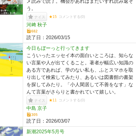
メ読みで読了。機会があればまたいずれ読み返そ
う。
★15
コメントする(
0
)
ナイス
河﨑 秋子
682
読了日：
2026/03/15
今日もぼーっと行ってきます
こういったエッセイ本の面白いところは、知らな
い言葉や人が出てくること。著者が幅広い知識の
ある方であれば、学のない私も、ふとスマホを取
り出して検索してみたり、あるいは図書館の書架
を探してみたり。「小人閑居して不善をなす」な
んて言葉がさらりと書かれていて嬉しい。
★11
コメントする(
0
)
ナイス
中島 京子
305
読了日：
2026/03/07
新潮2025年5月号