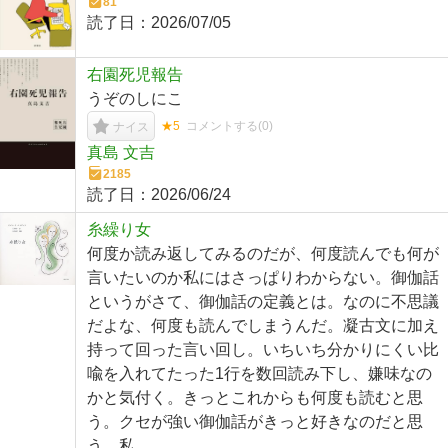
81
読了日：
2026/07/05
右園死児報告
うぞのしにこ
★5
コメントする(
0
)
ナイス
真島 文吉
2185
読了日：
2026/06/24
糸繰り女
何度か読み返してみるのだが、何度読んでも何が
言いたいのか私にはさっぱりわからない。御伽話
というがさて、御伽話の定義とは。なのに不思議
だよな、何度も読んでしまうんだ。凝古文に加え
持って回った言い回し。いちいち分かりにくい比
喩を入れてたった1行を数回読み下し、嫌味なの
かと気付く。きっとこれからも何度も読むと思
う。クセが強い御伽話がきっと好きなのだと思
う、私。