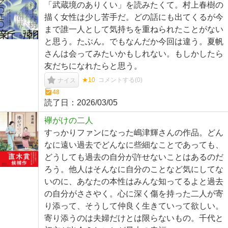
「武蔵境のありくい」を読みたくて。村上春樹の
描く女性は少し苦手だ。どの話にも出てくるが今
まで誰一人として気持ちを重ねられたことがない
と思う。たぶん。でもなんだか今回は違う。夏帆
さんは会ってみたいかもしれない。もしかしたら
友だちになれたらと思う。
★10
コメントする(
0
)
ナイス
48
読了日：
2026/03/05
襷がけの二人
すっかりファンになった嶋津輝さんの作品。どん
なに遠い過去でどんなに些細なことであっても、
どうしても過去の自分が許せないことはあるのだ
ろう。他人はそんなに自分のことなど気にしてな
いのに、あなたの本性はみんな知ってるよと過去
の自分がささやく。心に深く傷を持った二人が寄
り添って、そうして仲良く生きていって欲しい。
寄り添うのは夫婦だけとは限らないもの。千代と