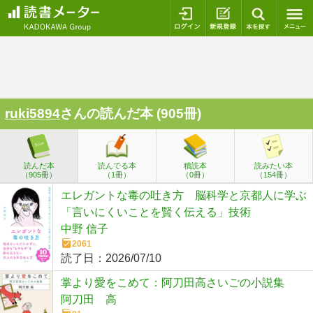
ログイン
新規登録
本を探
ruki5894
さんの読んだ本 (905冊)
読んだ本
読んでる本
積読本
読みたい本
（905冊）
（1冊）
（0冊）
（154冊）
エレガントな毒の吐き方 脳科学と京都人に学ぶ
「言いにくいことを賢く伝える」技術
中野 信子
2061
読了日：
2026/07/10
掌より愛をこめて：阿刀田高さいごの小説集
阿刀田 高