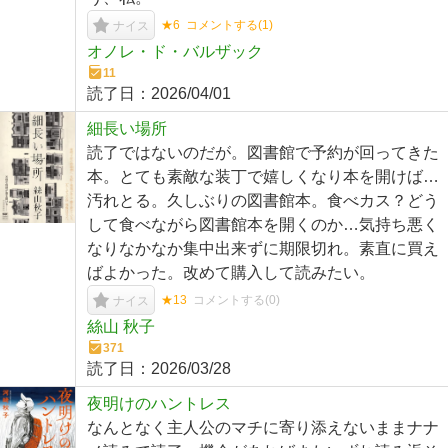
★6
コメントする(
1
)
ナイス
オノレ・ド・バルザック
11
読了日：
2026/04/01
細長い場所
読了ではないのだが。図書館で予約が回ってきた
本。とても素敵な装丁で嬉しくなり本を開けば…
汚れとる。久しぶりの図書館本。食べカス？どう
して食べながら図書館本を開くのか…気持ち悪く
なりなかなか集中出来ずに期限切れ。素直に買え
ばよかった。改めて購入して読みたい。
★13
コメントする(
0
)
ナイス
絲山 秋子
371
読了日：
2026/03/28
夜明けのハントレス
なんとなく主人公のマチに寄り添えないままナナ