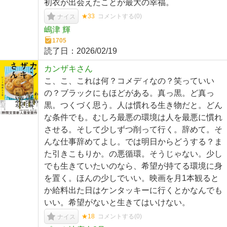
初衣が出会えたことが最大の幸福。
★33
コメントする(
0
)
ナイス
嶋津 輝
1705
読了日：
2026/02/19
カンザキさん
こ、こ、これは何？コメディなの？笑っていい
の？ブラックにもほどがある。真っ黒。ど真っ
黒。つくづく思う。人は慣れる生き物だと。どん
な条件でも。むしろ最悪の環境は人を最悪に慣れ
させる。そして少しずつ削って行く。辞めて。そ
んな仕事辞めてよし。では明日からどうする？ま
た引きこもりか。の悪循環。そうじゃない。少し
でも生きていたいのなら、希望が持てる環境に身
を置く。ほんの少しでいい。映画を月1本観ると
か給料出た日はケンタッキーに行くとかなんでも
いい。希望がないと生きてはいけない。
★18
コメントする(
0
)
ナイス