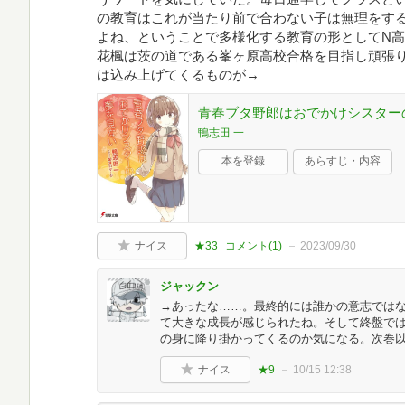
の教育はこれが当たり前で合わない子は無理をす
よね、ということで多様化する教育の形としてN
花楓は茨の道である峯ヶ原高校合格を目指し頑張
は込み上げてくるものが→
青春ブタ野郎はおでかけシスターの
鴨志田 一
本を登録
あらすじ・内容
ナイス
★33
コメント(
1
)
2023/09/30
ジャックン
→あったな……。最終的には誰かの意志では
て大きな成長が感じられたね。そして終盤で
の身に降り掛かってくるのか気になる。次巻
ナイス
★9
10/15 12:38