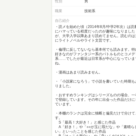
性別
男
職業
技術系
自己紹介
・読メを始めた頃（2014年8月/中学2年次）は読
にハマっている程度だったのが趣味になりました
が、大学入学以降あまり読めてません。読むのは
にライトノベルやライト文芸です。
・倫理に反してないなら基本何でも読みます。特
好きなのがファンタジー系のバトルものとコメデ
系……でしたが最近は日常系が中心になっていま
ね。
・漫画はあまり読みません。
・「小説家になろう」で小説を書いていた時期も
りました。
・おすすめランキングはシリーズものの場合、一
で登録しています。その年に出会った作品だけに
ています。
・本棚のランクは完全に独断と偏見だけで分けて
す。
S「最高！大好き！」と感じた作品
A「好き！」や「○○が玉に瑕だな」や「素晴ら
い」といったことを感じた作品
B「けっこう面白い」や「良いんだけどちょっ