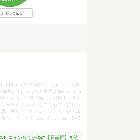
もっと見る
とても面白かったので購入。しばらく最新
、物語が終わった後の世界が描かれるの
堕ちという。設定が面白く最後まで楽し
ルゲーをクソみたいなコンセプトにした
。真に解放されたヒロインたちと彼の未
は果たして。とても気になり、楽しみで
のヒロインたちが俺の【日記帳】を読