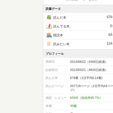
読書データ
679
読んだ本
0
読んでる本
64
積読本
124
読みたい本
プロフィール
登録日
2014/08/22（4368日経過）
記録初日
2013/05/21（4826日経過）
読んだ本
679冊（1日平均0.14冊)
読んだページ
207716ページ（1日平均43ペ
ジ）
感想・レビュー
650件（投稿率95.7%）
本棚
30棚