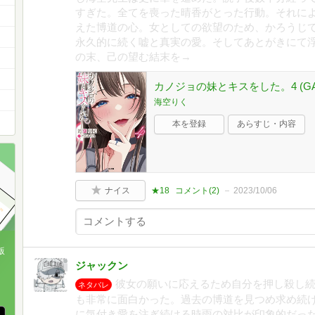
すぎた。全てを喪った晴香がとった行動。それに
えた博道の心。女としての欲望のため、かろうじ
永久的に続く嘘と真実の愛。そしてあとがきにて
の末、己の望む結末を→
カノジョの妹とキスをした。4 (G
海空りく
本を登録
あらすじ・内容
ナイス
★18
コメント(
2
)
2023/10/06
版
ジャックン
、
彼女の願いに応えるため自分を押し殺し
ネタバレ
も非常に面白かった。過去の博道を見つめ求め続
に気付き愛を注ぎ続ける時雨の対比が印象的だっ