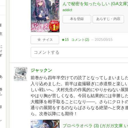
んで秘密を知ったらしい (GA文庫
addict
本を登録
あらすじ・内容
書
主
ナイス
★15
コメント(
2
)
2025/09/15
に
ィ
す
ジャックン
あ
前巻から四年半空けての読了となってしまいまし
入り込めました。前半は盗撮騒ぎに赤道祭と楽し
しい戦いへ。犬村先生の作風的にやりかねない展
巻
し
やはり胸が苦しくなる。今回も結果的には辛勝し
大艦隊を相手取ることになり――。さらにクロト
ま
通りの展開をするのならばさらなる絶望へと突き
ら。次巻以降にも期待！
し
プロペラオペラ (3) (ガガガ文庫 い 2