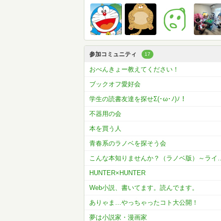
参加コミュニティ
17
おべんきょー教えてください！
ブックオフ愛好会
学生の読書友達を探せΣ(･ω･ﾉ)ﾉ！
不器用の会
本を買う人
青春系のラノベを探そう会
こんな本知りませんか？（ラ
HUNTER×HUNTER
Web小説、書いてます。読んでます。
ありゃま…やっちゃったコト大公開！
夢は小説家・漫画家