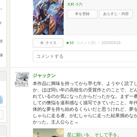
犬村 小六
い
本を登録
あらすじ・内容
作
択
ナイス
★10
コメント(
0
)
2025/03/18
録
ジャックン
本作品に興味を持ってから早七年、ようやく読了
か、ほぼ同い年の高校生の受賞作とのことで、ど
れているのか気になったからだったかな。まず一
しての懊悩を違和感なく描写できていたこと。年
体的な夢を持ち始めるくらいだと思うけれど、夢
しゃらに走る者、がむしゃらに走った結果掴めな
かった。主人公らと→
星に願いを、そして手を。