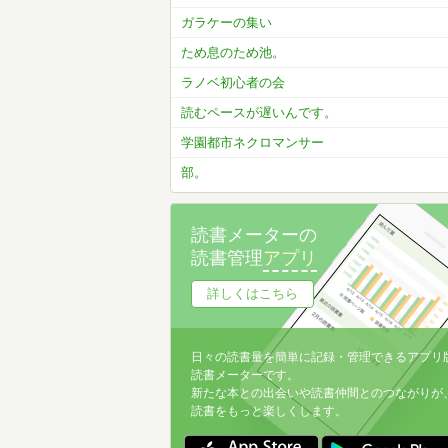
ガラケーの集い
ため息のため池。
ラノベ初心者の会
読むペースが遅いんです。
学園都市ネクロマンサー
部。
読書メーターの
読書管理
アプリ
詳しくはこちら
日々の読書量を簡単に記録・管理できるアプリ
読書メーターです。
新たな本との出会いや読書仲間とのつながりが
読書をもっと楽しくします。