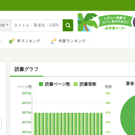
n和書
は
本ランキング
作家ランキング
読書グラフ
著者
読書ページ数
読書冊数
ページ数
冊数
207718
681
207717
680
207716
679
207715
678
207714
677