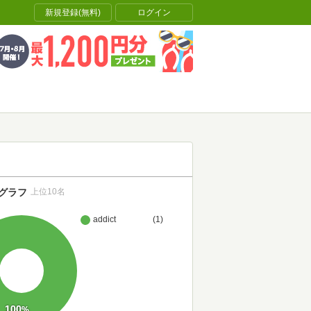
新規登録(無料)
ログイン
グラフ
上位10名
addict
(1)
100
%