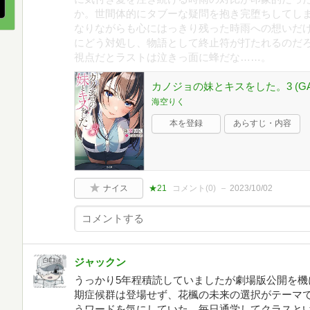
か。世間体的にタブーな疑問を抱き完堕ちしてし
なりながらも心にはっきり残った時雨への想いだ
にどう対処し、物語として終止符が打たれるのだ
視点だとラストは泣きっ面に蜂だな……。
カノジョの妹とキスをした。3 (G
海空りく
本を登録
あらすじ・内容
ナイス
★21
コメント(
0
)
2023/10/02
ジャックン
うっかり5年程積読していましたが劇場版公開を機
期症候群は登場せず、花楓の未来の選択がテーマ
うワードを気にしていた。毎日通学してクラスと