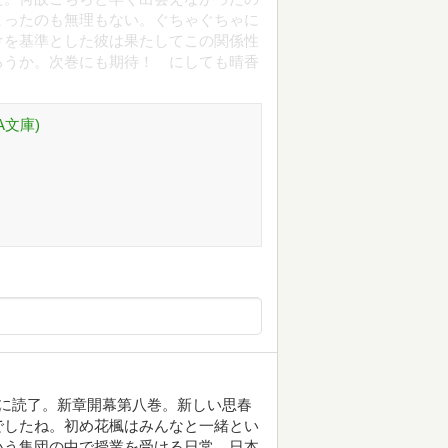
まったのも無理もない。ぐちゃぐちゃに
けを基準とした彼は果たしてこの関係性
ろうか。次巻にも期待！ にしても晴香
A文庫)
に読了。新章開幕第八巻。新しい思春
でしたね。初め花楓はみんなと一緒とい
いう集団の中で授業を受ける日常。日本