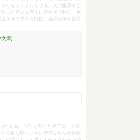
よりリセットされた状況。真に限界を迎
て残った意志を完全に断ち切る時雨。半
浮上する衝撃の可能性。結局双子が執着
A文庫)
続けた結果、限界を迎えた第三巻。今巻
ける盲目な晴香と今の博道を見つめ惨状
た。何故こちらと早く出会えなかったの