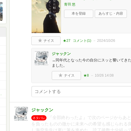
青羽 悠
本を登録
あらすじ・内容
ナイス
★27
コメント(
1
)
2024/10/26
ジャックン
→同年代となった今の自分にスッと響いてき
ました。
ナイス
★8
10/26 14:08
ノベ版）～ライトノベル～
ジャックン
『全部終わったよ』で次のページからあ
ネタバレ
を負ったものの微かに未来への希望も感じられる
し海空先生は更に筆を進めた。読了後数十分経っ