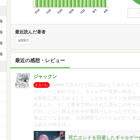
7/19
7/22
7/25
7/28
7/31
8/3
8/6
冊
最近読んだ著者
冊
addict
冊
冊
最近の感想・レビュー
ジャックン
Twitterで見かけて試し読みしてみたら
ネタバレ
のラノベに触れてなく、ギャルゲー世界へ転生し
が新鮮に感じられました。しかもヒロイン全員闇
めました。そして巻末で明かされた誰がこのギャ
ー
のか、という答え合わせが素晴らしかったですね
来はどうなるのか。全員闇堕ちハーレムの行く末
はあるが続きは→
死亡エンドを回避したギャルゲー