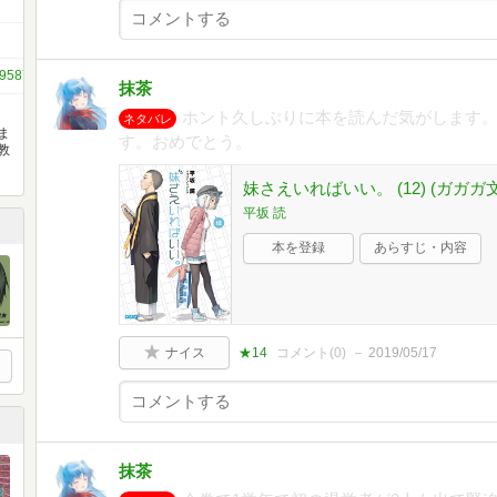
512958706977259907
抹茶
ホント久しぶりに本を読んだ気がします
ネタバレ
ま
す。おめでとう。
教
妹さえいればいい。 (12) (ガガガ文庫
平坂 読
本を登録
あらすじ・内容
ナイス
★14
コメント(
0
)
2019/05/17
抹茶