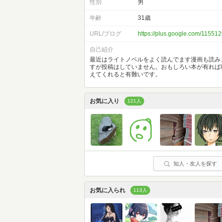
性別
男
年齢
31歳
URL/ブログ
https://plus.google.com/115
自己紹介
最近はライトノベルをよく読んでます漫画も読み
すが投稿はしていません。おもしろい本が有れば
えてくれると有難いです。
お気に入り
121人
知人・友人を探す
お気に入られ
113人