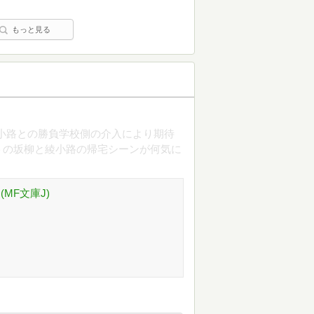
もっと見る
小路との勝負学校側の介入により期待
トの坂柳と綾小路の帰宅シーンが何気に
MF文庫J)