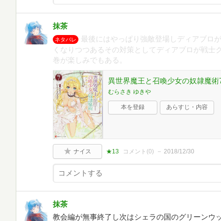
抹茶
最後にはやっぱり強敵登場しディアブロ
ネタバレ
くなりつつあるその対策としてディアブロが戦士
巻が楽しみでもある。
異世界魔王と召喚少女の奴隷魔術7 (
むらさき ゆきや
本を登録
あらすじ・内容
ナイス
★13
コメント(
0
)
2018/12/30
抹茶
教会編が無事終了し次はシェラの国のグリーンウ