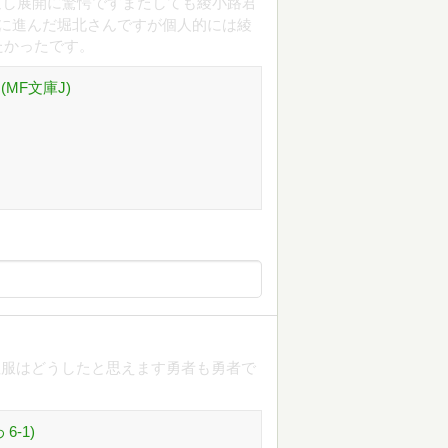
迫し展開に驚愕ですまたしても綾小路君
に進んだ堀北さんですが個人的には綾
たかったです。
MF文庫J)
征服はどうしたと思えます勇者も勇者で
6-1)