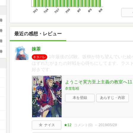
7/21
7/24
7/27
7/30
8/2
8/5
8/8
冊
冊
最近の感想・レビュー
冊
抹茶
冊
1年最後の試験。坂柳が待ち望んでいた綾
ネタバレ
はずれだがまたの対戦を心待ちにしてます。ラス
好きです。
ようこそ実力至上主義の教室へ11 (
衣笠彰梧
本を登録
あらすじ・内容
ー
ナイス
★12
コメント(
0
)
2019/05/28