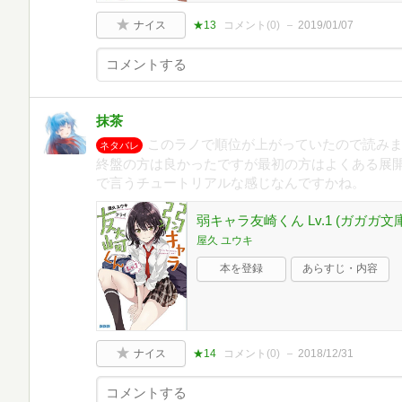
ナイス
★13
コメント(
0
)
2019/01/07
抹茶
このラノで順位が上がっていたので読み
ネタバレ
終盤の方は良かったですが最初の方はよくある展
で言うチュートリアルな感じなんですかね。
弱キャラ友崎くん Lv.1 (ガガガ文庫 
屋久 ユウキ
本を登録
あらすじ・内容
ナイス
★14
コメント(
0
)
2018/12/31