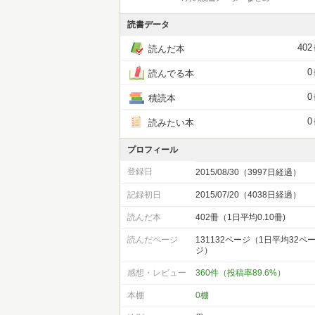
読書データ
402
読んだ本
0
読んでる本
0
積読本
0
読みたい本
プロフィール
登録日
2015/08/30（3997日経過）
記録初日
2015/07/20（4038日経過）
読んだ本
402冊（1日平均0.10冊)
読んだページ
131132ページ（1日平均32ペ
ジ）
感想・レビュー
360件（投稿率89.6%）
本棚
0棚