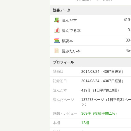
読書データ
419
読んだ本
0
読んでる本
30
積読本
45
読みたい本
プロフィール
登録日
2014/08/24（4367日経過）
記録初日
2014/08/24（4367日経過）
読んだ本
419冊（1日平均0.10冊)
読んだページ
137273ページ（1日平均31ペ
ジ）
感想・レビュー
369件（投稿率88.1%）
本棚
12棚