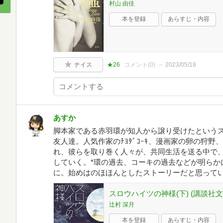
村山 由佳
本を登録
あらすじ・内容
ナイス
★26
コメント(
0
)
2023/05/18
あすか
脚本家である赤羽環が知人から譲り受けたという
友人達。人気作家のﾁﾖﾀﾞｺｰｷ、漫画家の卵の狩
れ、彼らを取り巻く人々が、共同生活を送る中で
していく。*環の過去、コーキの過去などが明らか
に。始めはのほほんとしたストーリーだと思って
スロウハイツの神様(下) (講談社文庫 
辻村 深月
本を登録
あらすじ・内容