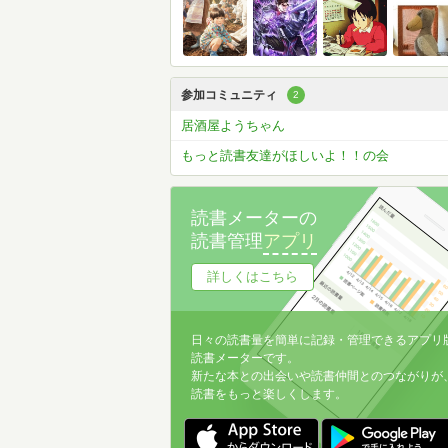
参加コミュニティ
2
居酒屋ようちゃん
もっと読書友達がほしいよ！！の会
読書メーターの
読書管理
アプリ
詳しくはこちら
日々の読書量を簡単に記録・管理できるアプリ
読書メーターです。
新たな本との出会いや読書仲間とのつながりが
読書をもっと楽しくします。