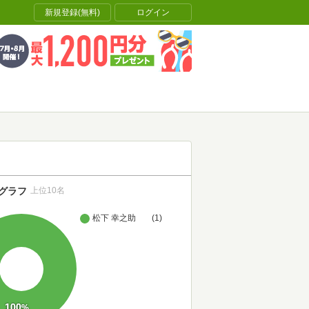
新規登録(無料)
ログイン
グラフ
上位10名
松下 幸之助
(1)
100
%