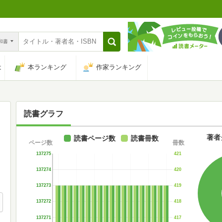
n和書
は
本ランキング
作家ランキング
読書グラフ
著者
読書ページ数
読書冊数
ページ数
冊数
137275
421
137274
420
137273
419
137272
418
137271
417