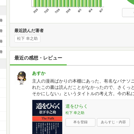
7/20
7/23
7/26
7/29
8/1
8/4
8/7
冊
最近読んだ著者
冊
松下 幸之助
冊
冊
最近の感想・レビュー
あすか
主人の漫画ばかりの本棚にあった、有名なパナソニ
れたこの書は読んだことがなかったので、さくっ
そかにしない』というタイトルの考え方。今の私
ー
道をひらく
松下 幸之助
本を登録
あらすじ・内容