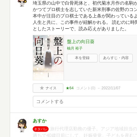
埼玉県の山中で白骨死体と、初代菊水月作の名駒
かつてプロ棋士を志していた新米刑事の佐野のコ
本中が注目のプロ棋士である上条が関わっている
人生と共に、この事件が紐解かれる。 読むのに時
としたストーリーで、読み応えがありました。
盤上の向日葵
柚月 裕子
本を登録
あらすじ・内容
ナイス
★64
コメント(
0
)
2022/11/07
あすか
旅行代理店勤務の優子。アジア地域担当
ネタバレ
過ちで40歳目前にして、妊娠発覚。子どもを産む