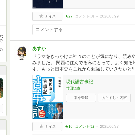
ナイス
★27
コメント(
0
)
2026/03/29
な
で
あすか
の
ドラマをきっかけに神々のことが気になり、読み
みました。 関西に住んでる私にとって、よく知る
す。もっと日本史をこれから勉強していきたいと思
現代語古事記
竹田恒泰
本を登録
あらすじ・内容
ナイス
★16
コメント(
1
)
2025/06/27