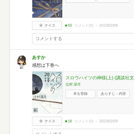
ナイス
★55
コメント(
0
)
2023/02/09
あすか
感想は下巻へ
スロウハイツの神様(上) (講談社文庫 
辻村 深月
本を登録
あらすじ・内容
ナイス
★16
コメント(
0
)
2023/02/09