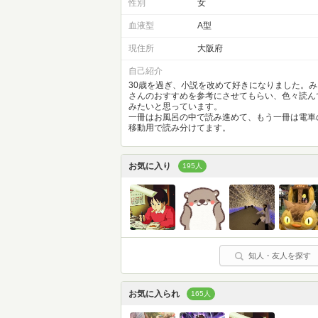
性別
女
血液型
A型
現住所
大阪府
自己紹介
30歳を過ぎ、小説を改めて好きになりました。み
さんのおすすめを参考にさせてもらい、色々読ん
みたいと思っています。
一冊はお風呂の中で読み進めて、もう一冊は電車
移動用で読み分けてます。
お気に入り
195人
知人・友人を探す
お気に入られ
165人