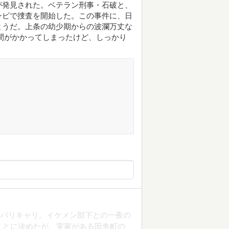
が発見された。ベテラン刑事・石破と、
ンビで捜査を開始した。この事件に、日
ようだ。上条の幼少期からの波瀾万丈な
間がかかってしまったけど、しっかり
のバリキャリ。イケメン部下との一夜の
ことに決めたが、実家がある田舎町の