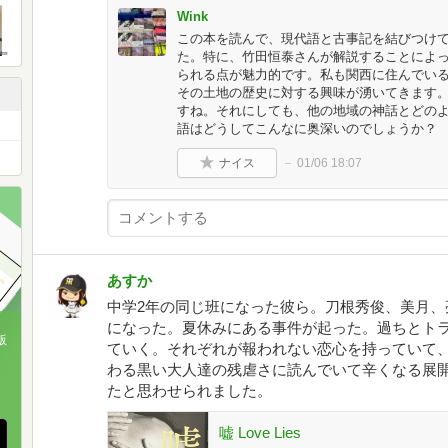
Wink
この本を読んで、現代語と古事記を結びつけ
た。特に、竹田恒泰さんが解説することによ
られる点が魅力的です。私も関西に住んでい
その土地の歴史に対する興味が湧いてきます
すね。それにしても、他の地域の神話とどの
語はどうしてこんなに奥深いのでしょうか？
ナイス
01/06 18:07
あすか
中学2年の同じ班になった彼ら。刀根秀俊、美月、
になった。夏休みにある事件が起った。過ちとト
版
ていく。それぞれが報われない恋心を持っていて
わる黒い大人達の残虐さに読んでいて辛くなる展
、
たと思わせられました。
嘘 Love Lies