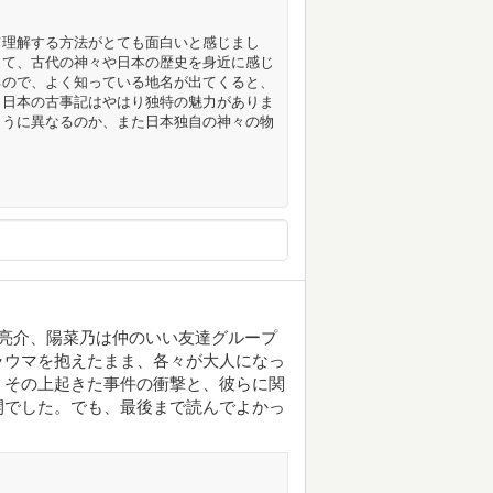
て理解する方法がとても面白いと感じまし
って、古代の神々や日本の歴史を身近に感じ
るので、よく知っている地名が出てくると、
。日本の古事記はやはり独特の魅力がありま
ように異なるのか、また日本独自の神々の物
亮介、陽菜乃は仲のいい友達グループ
ラウマを抱えたまま、各々が大人になっ
、その上起きた事件の衝撃と、彼らに関
開でした。でも、最後まで読んでよかっ