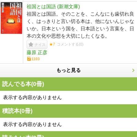
祖国とは国語 (新潮文庫)
祖国とは国語。そのことを、こんなにも歯切れ良
く、はっきりと言い切る本は、他にないんじゃな
いか。日本という国を、日本語という言葉を、日
本の文化や思想を大切にしたくなる。
★7
コメントする(
0
)
ナイス
藤原 正彦
1103
もっと見る
読んでる本(
0
冊)
表示する内容がありません
積読本(
0
冊)
表示する内容がありません