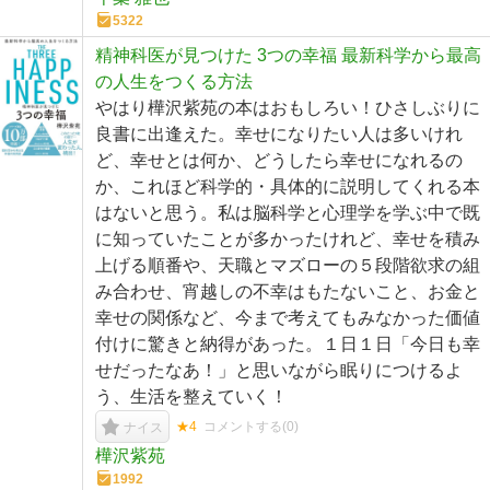
5322
精神科医が見つけた 3つの幸福 最新科学から最高
の人生をつくる方法
やはり樺沢紫苑の本はおもしろい！ひさしぶりに
良書に出逢えた。幸せになりたい人は多いけれ
ど、幸せとは何か、どうしたら幸せになれるの
か、これほど科学的・具体的に説明してくれる本
はないと思う。私は脳科学と心理学を学ぶ中で既
に知っていたことが多かったけれど、幸せを積み
上げる順番や、天職とマズローの５段階欲求の組
み合わせ、宵越しの不幸はもたないこと、お金と
幸せの関係など、今まで考えてもみなかった価値
付けに驚きと納得があった。１日１日「今日も幸
せだったなあ！」と思いながら眠りにつけるよ
う、生活を整えていく！
★4
コメントする(
0
)
ナイス
樺沢紫苑
1992