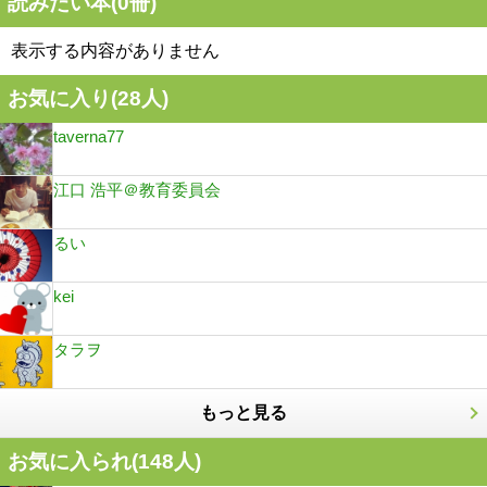
読みたい本(
0
冊)
表示する内容がありません
お気に入り(
28
人)
taverna77
江口 浩平＠教育委員会
るい
kei
タラヲ
もっと見る
お気に入られ(
148
人)