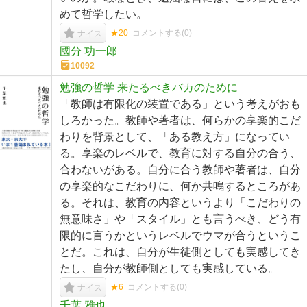
めて哲学したい。
★20
コメントする(
0
)
ナイス
國分 功一郎
10092
勉強の哲学 来たるべきバカのために
「教師は有限化の装置である」という考えがおも
しろかった。教師や著者は、何らかの享楽的こだ
わりを背景として、「ある教え方」になってい
る。享楽のレベルで、教育に対する自分の合う、
合わないがある。自分に合う教師や著者は、自分
の享楽的なこだわりに、何か共鳴するところがあ
る。それは、教育の内容というより「こだわりの
無意味さ」や「スタイル」とも言うべき、どう有
限的に言うかというレベルでウマが合うというこ
とだ。これは、自分が生徒側としても実感してき
たし、自分が教師側としても実感している。
★6
コメントする(
0
)
ナイス
千葉 雅也