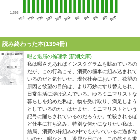
1,393
7/25
7/31
8/6
7/21
7/27
8/2
8/8
7/23
7/29
8/4
8/10
読み終わった本(
1394
冊)
暇と退屈の倫理学 (新潮文庫)
私は暇さえあればインスタグラムを眺めているの
だが、この行為こそ、消費の歯車に組み込まれて
いるのだと気付いた。現代社会において、欲望の
原因と欲望の目的は、より巧妙にすり替えられ、
日常生活に溶け込んでいる。ゆるミニマリストな
暮らしを始めた私は、物を受け取り、満足しよう
としているのか。はたまた、ミニマリストという
記号に踊らされているのだろうか。忙殺されるほ
ど仕事に打ち込み、特別な何かになりたい私は、
結局、消費の枠組みの中でもがいているに過ぎな
いのか。暇なとき、退屈な日には、この答えを求