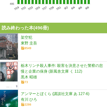
495
7/23
7/29
8/4
7/19
7/25
7/31
8/6
7/21
7/27
8/2
8/8
読み終わった本(
496
冊)
架空犯
東野 圭吾
8549
栃木リンチ殺人事件: 殺害を決意させた警察の怠
慢と企業の保身 (新風舎文庫 く 112)
黒木 昭雄
73
アンマーとぼくら (講談社文庫 あ 127-6)
有川 ひろ
2286