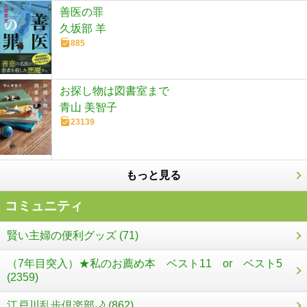
善医の罪
久坂部 羊
885
お探し物は図書室まで
青山 美智子
23139
もっと見る
コミュニティ
賢い主婦の便利グッズ (71)
（7年目突入）★私のお薦め本 ベスト11 or ベスト5
(2359)
江戸川乱歩倶楽部🌙 (862)