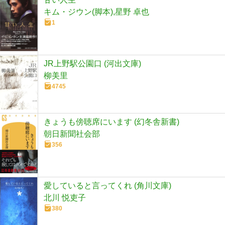
キム・ジウン(脚本),星野 卓也
1
JR上野駅公園口 (河出文庫)
柳美里
4745
きょうも傍聴席にいます (幻冬舎新書)
朝日新聞社会部
356
愛していると言ってくれ (角川文庫)
北川 悦吏子
380