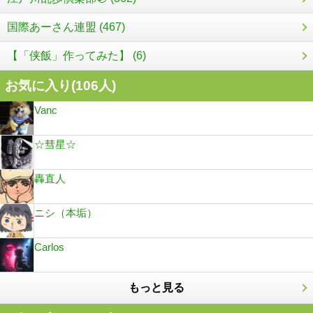
国際あーさん連盟 (467)
【「侠飯」作ってみた】 (6)
お気に入り(
106
人)
Vanc
☆彗星☆
轟直人
ニシ（本垢）
Carlos
もっと見る