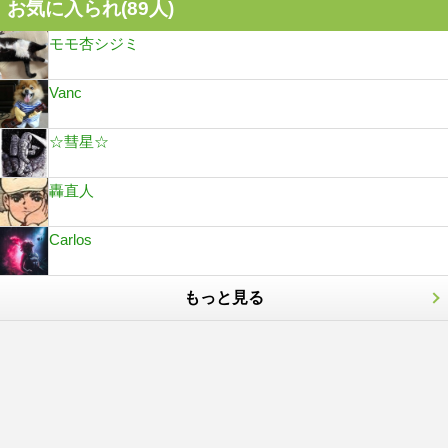
お気に入られ(
89
人)
モモ杏シジミ
Vanc
☆彗星☆
轟直人
Carlos
もっと見る