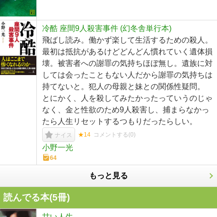
冷酷 座間9人殺害事件 (幻冬舎単行本)
飛ばし読み。働かず楽して生活するための殺人。
最初は抵抗があるけどどんどん慣れていく遺体損
壊。被害者への謝罪の気持ちほぼ無し。遺族に対
しては会ったこともない人だから謝罪の気持ちは
持てないと。犯人の母親と妹との関係性疑問。
とにかく、人を殺してみたかったっていうのじゃ
なく、金と性欲のため9人殺害し、捕まらなかっ
たら人生リセットするつもりだったらしい。
★14
コメントする(
0
)
ナイス
小野一光
64
もっと見る
読んでる本(
5
冊)
甘い人生