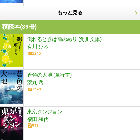
もっと見る
積読本(
39
冊)
倒れるときは前のめり (角川文庫)
有川 ひろ
1245
蒼色の大地 (単行本)
薬丸 岳
1548
東京ダンジョン
福田 和代
571