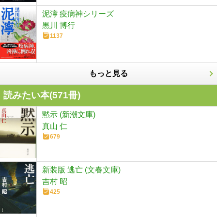
泥濘 疫病神シリーズ
黒川 博行
1137
もっと見る
読みたい本(
571
冊)
黙示 (新潮文庫)
真山 仁
679
新装版 逃亡 (文春文庫)
吉村 昭
425