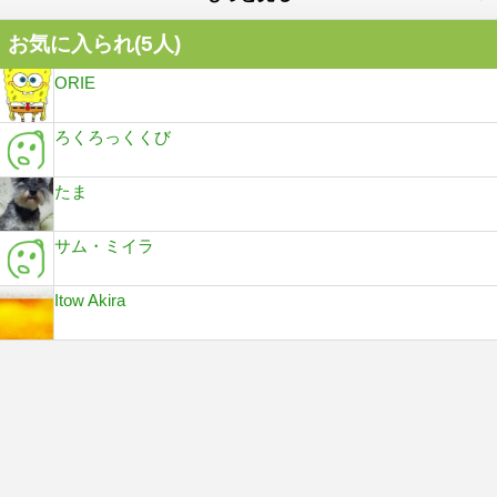
お気に入られ(
5
人)
ORIE
ろくろっくくび
たま
サム・ミイラ
Itow Akira