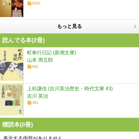
5057
もっと見る
読んでる本(
2
冊)
町奉行日記 (新潮文庫)
山本 周五郎
582
上杉謙信 (吉川英治歴史・時代文庫 43)
吉川 英治
381
積読本(
0
冊)
表示する内容がありません