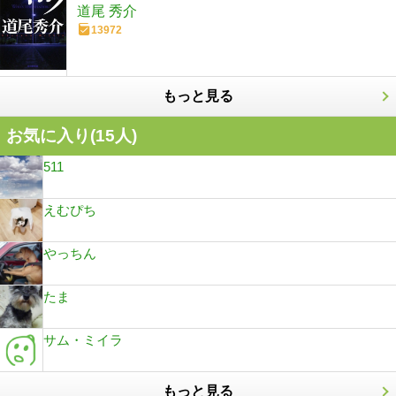
道尾 秀介
13972
もっと見る
お気に入り(
15
人)
511
えむぴち
やっちん
たま
サム・ミイラ
もっと見る