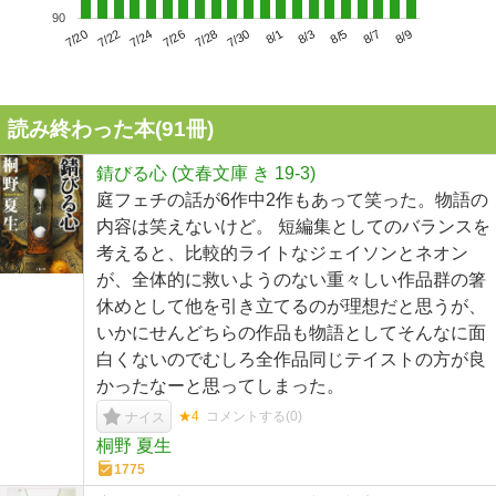
90
7/24
7/30
8/5
7/20
7/26
8/1
8/7
7/22
7/28
8/3
8/9
読み終わった本(
91
冊)
錆びる心 (文春文庫 き 19-3)
庭フェチの話が6作中2作もあって笑った。物語の
内容は笑えないけど。 短編集としてのバランスを
考えると、比較的ライトなジェイソンとネオン
が、全体的に救いようのない重々しい作品群の箸
休めとして他を引き立てるのが理想だと思うが、
いかにせんどちらの作品も物語としてそんなに面
白くないのでむしろ全作品同じテイストの方が良
かったなーと思ってしまった。
★4
コメントする(
0
)
ナイス
桐野 夏生
1775