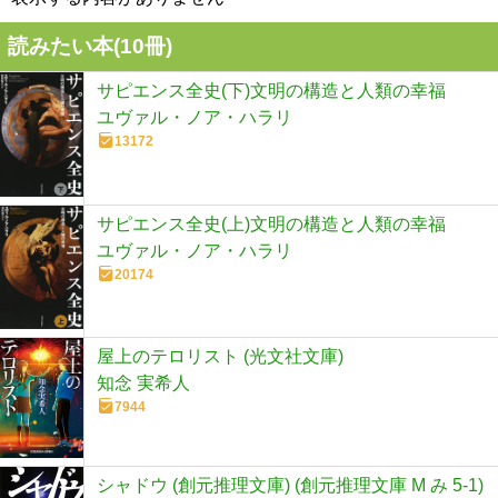
読みたい本(
10
冊)
サピエンス全史(下)文明の構造と人類の幸福
ユヴァル・ノア・ハラリ
13172
サピエンス全史(上)文明の構造と人類の幸福
ユヴァル・ノア・ハラリ
20174
屋上のテロリスト (光文社文庫)
知念 実希人
7944
シャドウ (創元推理文庫) (創元推理文庫 M み 5-1)