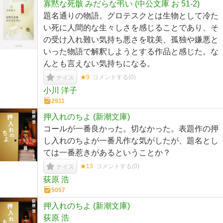
寡黙な死骸 みだらな弔い (中公文庫 お 51-2)
題名通りの物語。グロテスクとは生物として冷た
い死に人間的な生々しさを感じることであり、そ
の受け入れ難い気持ち悪さを耽美、孤独や嫌悪と
いった物語で解釈しようとする作品と感じた。な
んとも言えない気持ちになる。
★9
コメントする(
0
)
ナイス
小川 洋子
2911
押入れのちよ (新潮文庫)
コールが一番良かった。切なかった。表題作の押
し入れのちよが一番凡作な気がしたが、題名とし
ては一番惹きがあるということか？
★13
コメントする(
0
)
ナイス
荻原 浩
5057
押入れのちよ (新潮文庫)
荻原 浩