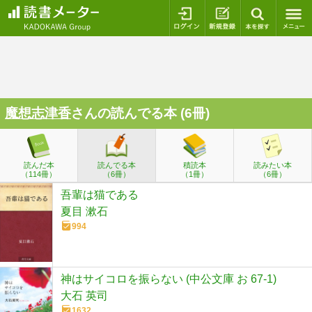
ログイン
新規登録
本を探
魔想志津香
さんの読んでる本 (6冊)
読んだ本
読んでる本
積読本
読みたい本
（114冊）
（6冊）
（1冊）
（6冊）
吾輩は猫である
夏目 漱石
994
神はサイコロを振らない (中公文庫 お 67-1)
大石 英司
1632