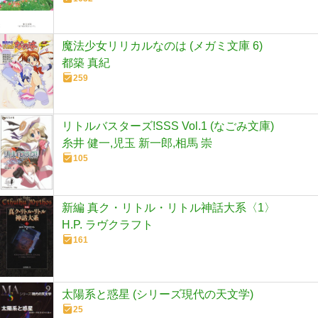
魔法少女リリカルなのは (メガミ文庫 6)
都築 真紀
259
リトルバスターズ!SSS Vol.1 (なごみ文庫)
糸井 健一,児玉 新一郎,相馬 崇
105
新編 真ク・リトル・リトル神話大系〈1〉
H.P. ラヴクラフト
161
太陽系と惑星 (シリーズ現代の天文学)
25