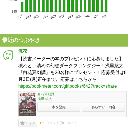
995
7/21
7/27
8/2
7/17
7/23
7/29
8/4
7/19
7/25
7/31
8/6
最近のつぶやき
流花
【読書メーターの本のプレゼントに応募しました】
穢れと、清めの幻想ダークファンタジー！浅里紘太
『白花冥幻譚』を20名様にプレゼント！応募受付は8
月3日(月)正午まで。応募はこちらから→
https://bookmeter.com/giftbooks/642?track=share
白花冥幻譚
浅里 紘太
本を登録
あらすじ・内容
コメント(
0
)
07/27
ナイス
★5