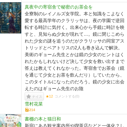
真夜中の寄宿舎で秘密のお茶会を
全寮制のレイノルズ女学院。本と知識をこよなく
愛する最高学年のクラリッサは、夜の学園で逆回
転する時計に気付く。出来心から手鏡に時計を映
すと、見知らぬ少女が現れて…。鏡に閉じこめら
れた少女の謎を追うのだがクラリッサの同室アス
トリッドとベアトリスの2人も巻き込んで解決。
美術のギョーム先生とかは鏡の少女のヒントはく
れたかもしれないけど決して少女を救い出すまで
答えは教えてくれなかった。寄宿舎でお茶会（鏡
を通じて少女とお茶を飲んだり）していたから、
このタイトルになったのだろう。鏡の少女に出会
えたのはギョーム先生のお陰
★12
コメントする(
0
)
ナイス
雪村花菜
214
書棚の本と猫日和
新宿にある観光案内所や喫茶店などと一体化？し