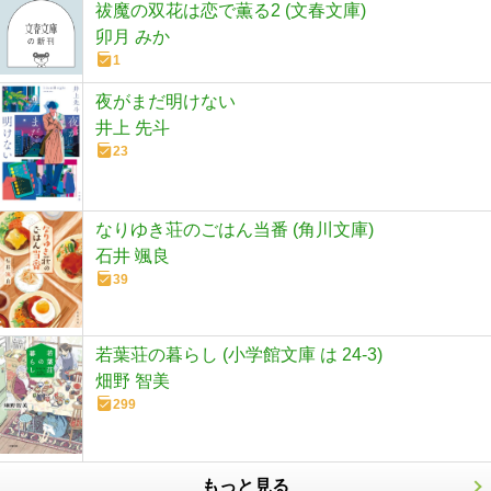
祓魔の双花は恋で薫る2 (文春文庫)
卯月 みか
1
夜がまだ明けない
井上 先斗
23
なりゆき荘のごはん当番 (角川文庫)
石井 颯良
39
若葉荘の暮らし (小学館文庫 は 24-3)
畑野 智美
299
もっと見る