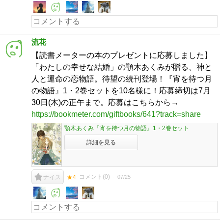
流花
【読書メーターの本のプレゼントに応募しました】
「わたしの幸せな結婚」の顎木あくみが贈る、神と
人と運命の恋物語。待望の続刊登場！『宵を待つ月
の物語』1・2巻セットを10名様に！応募締切は7月
30日(木)の正午まで。応募はこちらから→
https://bookmeter.com/giftbooks/641?track=share
顎木あくみ『宵を待つ月の物語』1・2巻セット
詳細を見る
コメント(
0
)
07/25
ナイス
★4