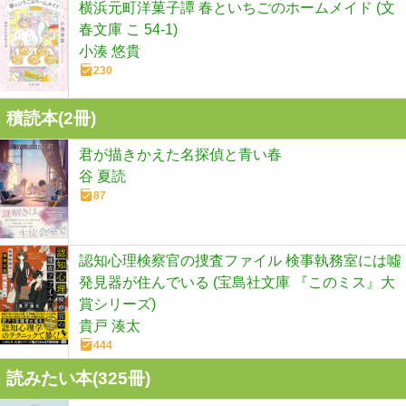
横浜元町洋菓子譚 春といちごのホームメイド (文
春文庫 こ 54-1)
小湊 悠貴
230
積読本(
2
冊)
君が描きかえた名探偵と青い春
谷 夏読
87
認知心理検察官の捜査ファイル 検事執務室には噓
発見器が住んでいる (宝島社文庫 『このミス』大
賞シリーズ)
貴戸 湊太
444
読みたい本(
325
冊)