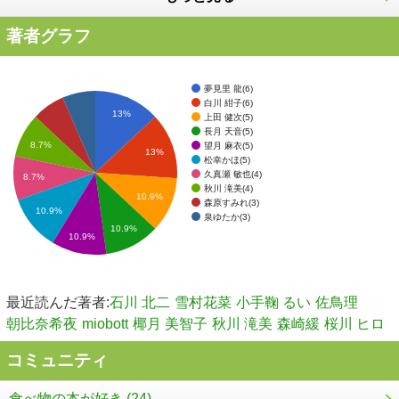
著者グラフ
夢見里 龍(6)
白川 紺子(6)
13%
上田 健次(5)
長月 天音(5)
8.7%
望月 麻衣(5)
13%
松幸かほ(5)
久真瀬 敏也(4)
8.7%
秋川 滝美(4)
10.9%
森原すみれ(3)
10.9%
泉ゆたか(3)
10.9%
10.9%
最近読んだ著者:
石川 北二
雪村花菜
小手鞠 るい
佐鳥理
朝比奈希夜
miobott
椰月 美智子
秋川 滝美
森崎緩
桜川 ヒロ
コミュニティ
食べ物の本が好き (24)