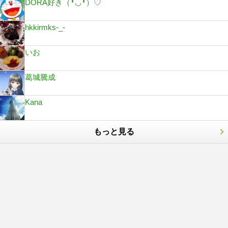
DORA好き（╹◡╹）♡
hkkirmks-_-
いお
葛城騰成
Kana
もっと見る