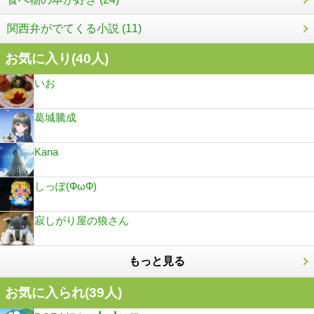
関西弁がでてくる小説 (11)
お気に入り(
40
人)
いお
葛城騰成
Kana
しっぽ(ФωФ)
寂しがり屋の狼さん
もっと見る
お気に入られ(
39
人)