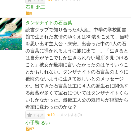
石川 北二
8
タンザナイトの石言葉
読書クラブで知り合った4人組。中学の学校図書
館で生まれた友情のゆくえは30歳をこえて、当時
を思い出す主人公・来安。出会った中の1人の石
の言葉に導かれるように旅に出て…。「生きると
は自分がそこでしか生きられない場所を見つける
こと」彼女が最期に言いたかったのはそういうこ
とかもしれない。タンザナイトの石言葉のように
後悔のないように生きて欲しいとのメッセージ
か。出てきた石言葉は主に４人の誕生石に関係す
る蘊蓄が多くて宝石についてはタンザナイトくら
いしかなかった。最後主人公の気持ちが絶望から
希望に変わったのかな？
★10
コメントする(
0
)
ナイス
小手鞠 るい
97