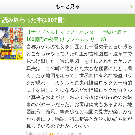
もっと見る
読み終わった本(
1007
冊)
【ナゾノベル】マップ・ハンター 龍の地図と
100億円の秘宝 (ナゾノベルシリーズ)
自称カケルの祖父を師匠とし一番弟子と言い張る
どこからかやってきた灯里が古地図屋・道草堂で
見つけ出した「宝の地図」を手に入れたカケルと
真央は、この町に隠された大きな秘密にたどり着
く。だが地図を狙って、世界的に有名な怪盗ロッ
クが現れ…。カケルと真央は怪盗ロックと一時的
に手を組むことになるのだが怪盗ロックがカケル
と真央をおよがせておいて最後は独り占めのお約
束のパターンだった。お宝は偽物もあるよね。地
図記号、縮尺、等高線など地図の見方が楽しみな
がら身につく物語。特に暗渠とか説明の絵や図が
載っているのでわかりやすい
★8
コメントする(
0
)
ナイス