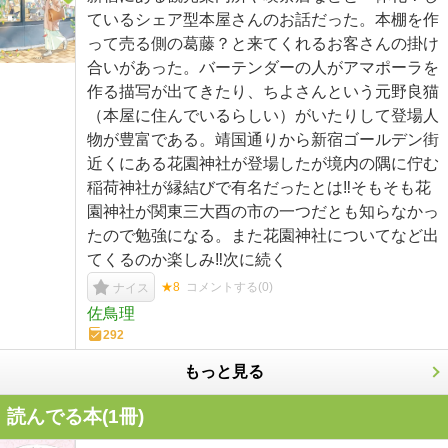
ているシェア型本屋さんのお話だった。本棚を作
って売る側の葛藤？と来てくれるお客さんの掛け
合いがあった。バーテンダーの人がアマポーラを
作る描写が出てきたり、ちよさんという元野良猫
（本屋に住んでいるらしい）がいたりして登場人
物が豊富である。靖国通りから新宿ゴールデン街
近くにある花園神社が登場したが境内の隅に佇む
稲荷神社が縁結びで有名だったとは‼そもそも花
園神社が関東三大酉の市の一つだとも知らなかっ
たので勉強になる。また花園神社についてなど出
てくるのか楽しみ‼次に続く
★8
コメントする(
0
)
ナイス
佐鳥理
292
もっと見る
読んでる本(
1
冊)