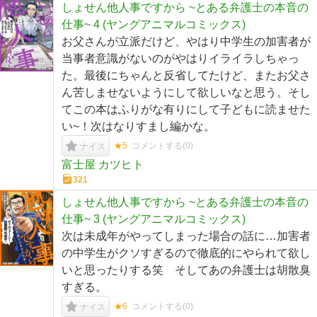
しょせん他人事ですから ~とある弁護士の本音の
仕事~ 4 (ヤングアニマルコミックス)
お父さんが立派だけど、やはり中学生の加害者が
当事者意識がないのがやはりイライラしちゃっ
た。最後にちゃんと反省してたけど、またお父さ
ん苦しませないようにして欲しいなと思う。そし
てこの本はふりがな有りにして子どもに読ませた
い~！次はなりすまし編かな。
★5
コメントする(
0
)
ナイス
富士屋 カツヒト
321
しょせん他人事ですから ~とある弁護士の本音の
仕事~ 3 (ヤングアニマルコミックス)
次は未成年がやってしまった場合の話に…加害者
の中学生がクソすぎるので徹底的にやられて欲し
いと思ったりする笑 そしてあの弁護士は胡散臭
すぎる。
★6
コメントする(
0
)
ナイス