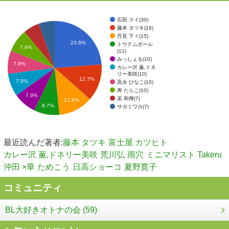
石田 スイ(30)
藤本 タツキ(16)
芥見 下々(15)
23.8%
トウテムポール
7.9%
(11)
みっしぇる(10)
7.9%
カレー沢 薫,ドネ
リー美咲(10)
12.7%
7.9%
高永 ひなこ(10)
寿 たらこ(10)
7.9%
采 和輝(7)
11.9%
8.7%
サガミワカ(7)
最近読んだ著者:
藤本 タツキ
富士屋 カツヒト
カレー沢 薫,ドネリー美咲
荒川弘
雨穴
ミニマリスト Takeru
沖田 ×華
ためこう
日高ショーコ
夏野寛子
コミュニティ
BL大好きオトナの会 (59)