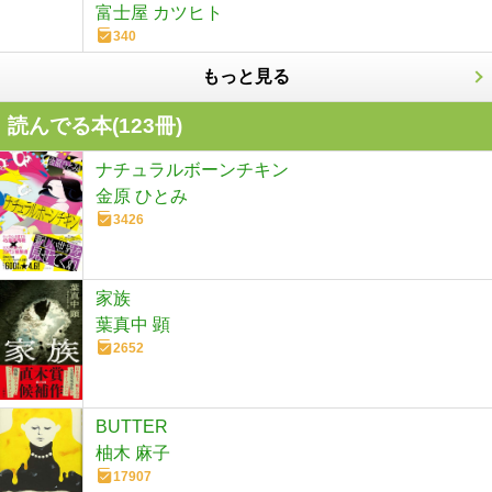
富士屋 カツヒト
340
もっと見る
読んでる本(
123
冊)
ナチュラルボーンチキン
金原 ひとみ
3426
家族
葉真中 顕
2652
BUTTER
柚木 麻子
17907