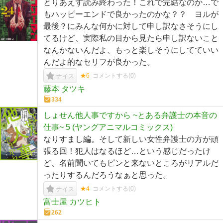
とりあえず読み終わった！これで完結なのか…で
もハッピーエンドで良かったのかな？？ ヨルが
最後？にみんな何かに対して申し訳なさそうにし
てるけど、実際私の目から見たら申し訳ないこと
なんかないんだよ、もっと楽しそうにしてていい
んだよ的なセリフが良かった。
★6
コメントする(
0
)
ナイス
藤本 タツキ
334
しょせん他人事ですから ~とある弁護士の本音の
仕事~ 5 (ヤングアニマルコミックス)
なりすまし編。そして新しい女性弁護士の方が頑
張る回！犯人はなるほど…という感じだったけ
ど、名前聞いてもピンと来ないところがリアルだ
ったりするんだろうなぁと思った。
★4
コメントする(
0
)
ナイス
富士屋 カツヒト
262