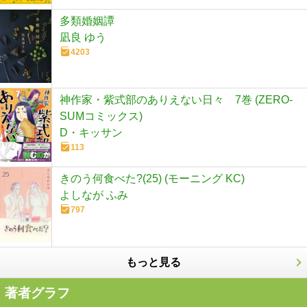
多類婚姻譚
凪良 ゆう
4203
神作家・紫式部のありえない日々 7巻 (ZERO-
SUMコミックス)
D・キッサン
113
きのう何食べた?(25) (モーニング KC)
よしなが ふみ
797
もっと見る
著者グラフ