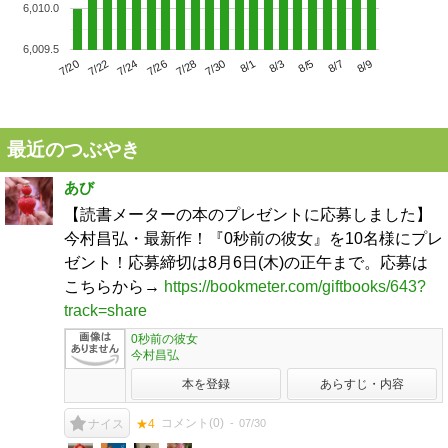
6,010.0
6,009.5
7/24
7/30
8/5
7/20
7/26
8/1
8/7
7/22
7/28
8/3
8/9
最近のつぶやき
あび
【読書メーターの本のプレゼントに応募しました】
今村昌弘・最新作！『0秒前の彼女』を10名様にプレ
ゼント！応募締切は8月6日(木)の正午まで。応募は
こちらから→
https://bookmeter.com/giftbooks/643?
track=share
0秒前の彼女
今村昌弘
本を登録
あらすじ・内容
コメント(
0
)
07/30
ナイス
★4