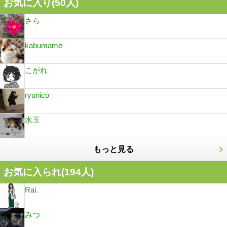
お気に入り(
50
人)
さら
kabumame
こがれ
ryunico
水玉
もっと見る
お気に入られ(
194
人)
Rai.
みつ