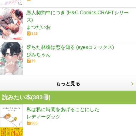
恋人契約中につき (H&C Comics CRAFTシリー
ズ)
まつだいお
142
落ちた林檎は恋を知る (eyesコミックス)
ぴみちゃん
19
もっと見る
読みたい本(
383
冊)
私は私に時間をあげることにした
レディーダック
505