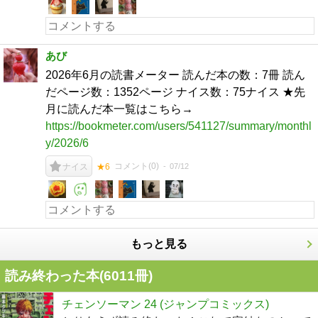
あび
2026年6月の読書メーター 読んだ本の数：7冊 読ん
だページ数：1352ページ ナイス数：75ナイス ★先
月に読んだ本一覧はこちら→
https://bookmeter.com/users/541127/summary/monthl
y/2026/6
コメント(
0
)
07/12
ナイス
★6
もっと見る
読み終わった本(
6011
冊)
チェンソーマン 24 (ジャンプコミックス)