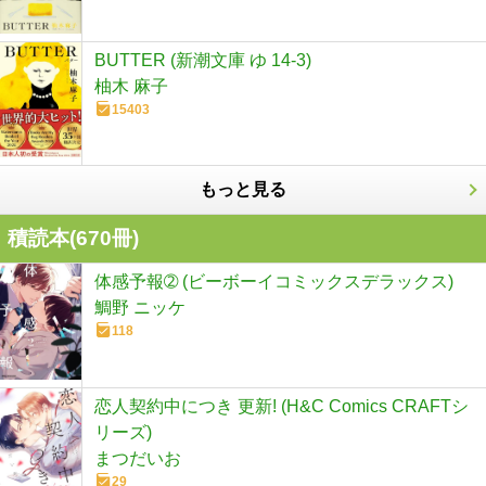
BUTTER (新潮文庫 ゆ 14-3)
柚木 麻子
15403
もっと見る
積読本(
670
冊)
体感予報➁ (ビーボーイコミックスデラックス)
鯛野 ニッケ
118
恋人契約中につき 更新! (H&C Comics CRAFTシ
リーズ)
まつだいお
29