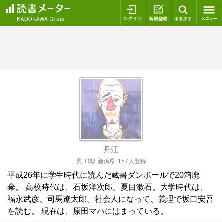
ログイン
新規登録
本を探
舟江
男
O型
新潟県
157人登録
平成26年に学生時代に読んだ蔵書ダンボールで20箱廃
棄。 高校時代は、石坂洋次郎、夏目漱石。大学時代は、
福永武彦、司馬遼太郎。社会人になって、義理で坂口安吾
を読む。 現在は、原田マハにはまっている。