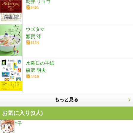
朝井 リョウ
8491
ウズタマ
額賀 澪
5134
水曜日の手紙
森沢 明夫
4419
もっと見る
お気に入り(
9
人)
Y子