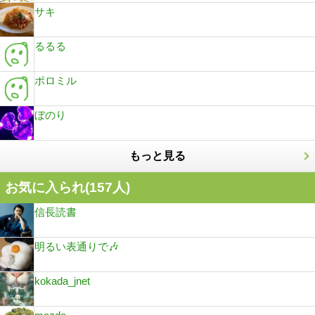
サキ
るるる
ポロミル
ぼのり
もっと見る
お気に入られ(
157
人)
信長読書
明るい表通りで🎶
kokada_jnet