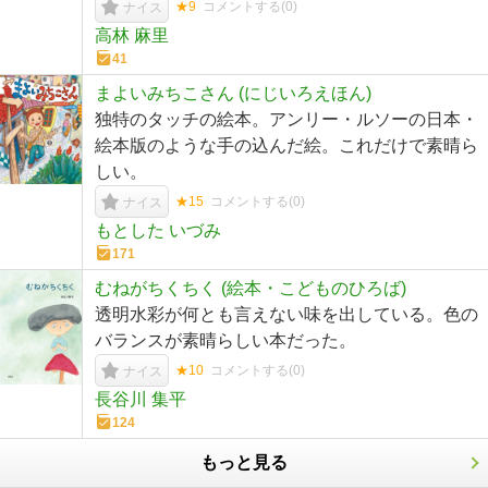
★9
コメントする(
0
)
ナイス
高林 麻里
41
まよいみちこさん (にじいろえほん)
独特のタッチの絵本。アンリー・ルソーの日本・
絵本版のような手の込んだ絵。これだけで素晴ら
しい。
★15
コメントする(
0
)
ナイス
もとした いづみ
171
むねがちくちく (絵本・こどものひろば)
透明水彩が何とも言えない味を出している。色の
バランスが素晴らしい本だった。
★10
コメントする(
0
)
ナイス
長谷川 集平
124
もっと見る