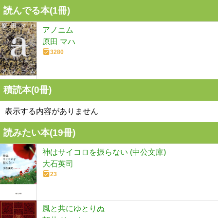
読んでる本(
1
冊)
アノニム
原田 マハ
3280
積読本(
0
冊)
表示する内容がありません
読みたい本(
19
冊)
神はサイコロを振らない (中公文庫)
大石英司
23
風と共にゆとりぬ