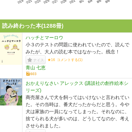
7/23
7/29
8/4
7/19
7/25
7/31
8/6
7/21
7/27
8/2
8/8
読み終わった本(
1288
冊)
ハッチとマーロウ
小３のテストの問題に使われていたので、読んで
みたが、大人の読む本ではなかった。残念！
★16
コメントする(
1
)
ナイス
青山 七恵
603
おかえりなさい アレックス (講談社の創作絵本シ
リーズ)
商売屋さんで犬を飼ってはいけないと言われてい
た。その当時は、番犬だったからだと思う。今や
犬は家族の一員になってしまった。それなのに、
捨てられる犬が多いのは、どうしてなのか、考え
させられました。